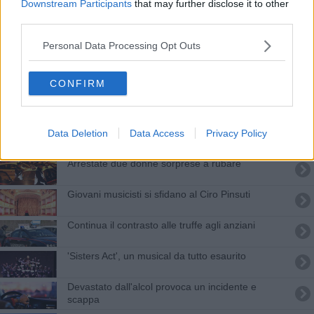
Downstream Participants
that may further disclose it to other
Lucrezia vince il Premio Ciro Pinsuti
third parties.
Monzione contro i neofascisti, FdI non ci sta
Personal Data Processing Opt Outs
'Risarcire i danni causati da lupi e predatori'
CONFIRM
Morte Monciatti, indagini sulle chiavette Usb
Polizze false, assicuratore denunciato per truffa
Data Deletion
Data Access
Privacy Policy
Arrestate due donne sorprese a rubare
Giovani musicisti si sfidano al Ciro Pinsuti
Continua il contrasto alle truffe agli anziani
'Sisters Act', un musical da tutto esaurito
Devastato dall'alcol provoca un incidente e
scappa