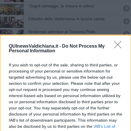
“Sagre selvagge, la misura è colma”
Cittadini della Valdichiana in buona salute
Sinalunga aderisce al Toscana Pride
Attività fisica a favore dell'invecchiamento
QUInewsValdichiana.it -
Do Not Process My
Personal Information
Il Salone del Libro premia anche Sinalunga
If you wish to opt-out of the sale, sharing to third parties, or
La Valdichiana festeggia il gigante bianco
processing of your personal or sensitive information for
targeted advertising by us, please use the below opt-out
Conferme e successi per la Frontiera Judo
section to confirm your selection. Please note that after your
opt-out request is processed you may continue seeing
interest-based ads based on personal information utilized by
Scontro auto-moto, muore giovane centauro
us or personal information disclosed to third parties prior to
your opt-out. You may separately opt-out of the further
Consorzio Bonifica, una nuova sede in
disclosure of your personal information by third parties on the
Valdichiana
IAB’s list of downstream participants. This information may
Bilancio in attivo e integrità dei conti
also be disclosed by us to third parties on the
IAB’s List of