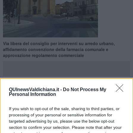
Via libera del consiglio per interventi su arredo urbano,
affidamento convenzione della farmacia comunale e
approvazione regolamento commerciale
QUInewsValdichiana.it -
Do Not Process My
SINALUNGA —
Il consiglio comunale ha approvato la variazione di
Personal Information
bilancio per un
importo pari a 250mila euro
e questo prevede la
manutenzione
straordinaria sul territorio comunale,
If you wish to opt-out of the sale, sharing to third parties, or
affidamento
in convenzione della farmacia comunale n. 4,
processing of your personal or sensitive information for
adesione alla stazione appaltante unica e approvazione del
targeted advertising by us, please use the below opt-out
regolamento comunale per la regolazione del commercio sulle aree
section to confirm your selection. Please note that after your
pubbliche.