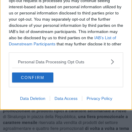
opt-out request is processed you may continue seeing
In particolare l’assemblea elettiva, con il voto favorevole della
interest-based ads based on personal information utilized by
maggioranza, il voto contrario del M5S e l’astensione di FI,
ha
us or personal information disclosed to third parties prior to
deliberato una variazione di bilancio con la quale ha stanziato
your opt-out. You may separately opt-out of the further
200mila euro per la manutenzione straordinaria su tutto il territorio
disclosure of your personal information by third parties on the
comunale (pavimentazione, marciapiedi, illuminazione, mura) e
IAB’s list of downstream participants. This information may
50mila euro per la sistemazione dei parchi e dei giardini.
also be disclosed by us to third parties on the
IAB’s List of
Downstream Participants
that may further disclose it to other
third parties.
Il Consiglio comunale ha anche deliberato di affidare in
Personal Data Processing Opt Outs
concessione
all’Istituto Maria Redditi di Sinalunga
la gestione in
convenzione della Farmacia comunale n. 4 per la durata di nove
anni e l’adesione alla
stazione appaltante unica della provincia
CONFIRM
di Siena.
Infine il regolamento comunale per la regolazione del commercio
sulle aree pubbliche, approvato con il voto favorevole della
Data Deletion
Data Access
Privacy Policy
maggioranza, del M5S e FI. Nel dettaglio è prevista una
fiera
promozionale di prodotti tipici a carattere settimanale a Pieve
di Sinalunga in piazza della Repubblica,
una fiera promozionale a
carattere mensile
riservata alla vendita di prodotti del settore
agroalimentare e quattro fiere promozionali
di volta a volta a tema