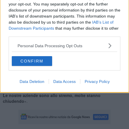
pastori e pecore non le difende nessuno. Aiutateci!".
your opt-out. You may separately opt-out of the further
In totale
una decina le pecore morte ed altre disperse
, per
disclosure of your personal information by third parties on the
qualche migliaio di euro di danni, oltre alla mancata produzione di
IAB’s list of downstream participants. This information may
latte che le stesse pecore avrebbero prodotto durante l’anno, è il
also be disclosed by us to third parties on the
IAB’s List of
bilancio di due aziende agricole in Valdorcia attaccate dai lupi.
Downstream Participants
that may further disclose it to other
«Di fronte a questi ripetuti attacchi – afferma
Luca Marcucci
,
third parties.
presidente Cia Siena -, gli allevatori vedono messa a repentaglio la
Personal Data Processing Opt Outs
loro attività. Occorre insistere con azioni mirate a limitare la
presenza dei lupi, canidi ed i
bridi nelle nostre campagne. I nostri
agricoltori
ed allevatori non ce la fanno più, sono esasperati».
CONFIRM
«Ci vogliono interventi risolutivi – aggiunge
Roberto Bartolini
,
direttore Cia Siena - per quello che ormai rappresenta una vera e
propria piaga economica per il settore rurale. È urgente difendere il
Data Deletion
Data Access
Privacy Policy
reddito degli agricoltori, messo a rischio dai predatori. Questa
situazione sta creando un grosso danno all’economia del territorio.
Le nostre aziende sono allo stremo, molte stanno
chiudendo
».