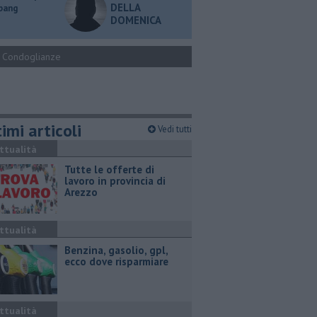
DELLA
 bang
DOMENICA
Condoglianze
imi articoli
Vedi tutti
ttualità
​Tutte le offerte di
lavoro in provincia di
Arezzo
ttualità
​Benzina, gasolio, gpl,
ecco dove risparmiare
ttualità