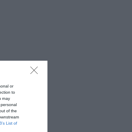
sonal or
ection to
ou may
 personal
out of the
 downstream
B’s List of