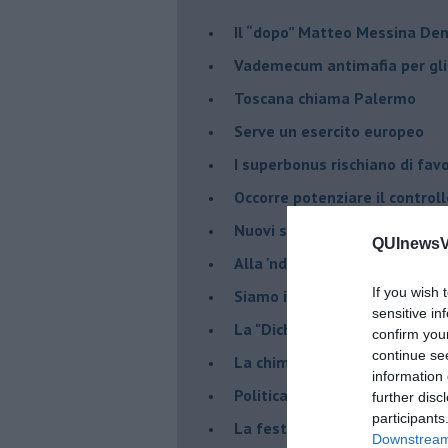
Il “dopo” Matteo Messina De
Vademecum antimafia per gli 
Toscana chiama Palermo
Serve un esercito europeo
I superbonus rischiano di favo
Occorre potenziare il controll
​Nuovi scenari narcos a Firenz
QUInewsVa
Alla 'ndrangheta piace la Tos
If you wish 
Siamo in una situazione di Re
sensitive in
La "Dichiarazione di Vallombr
confirm you
continue se
La chimera dell'esercito eur
information 
Politicamente scorrevole
further disc
participants
La festa dell'Europa
Downstream 