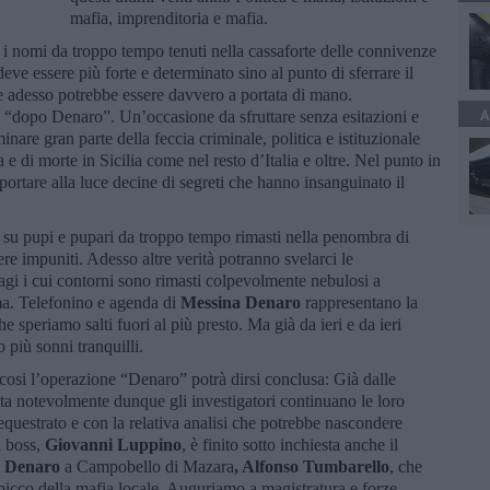
mafia, imprenditoria e mafia.
 i nomi da troppo tempo tenuti nella cassaforte delle connivenze
eve essere più forte e determinato sino al punto di sferrare il
he adesso potrebbe essere davvero a portata di mano.
A
l “dopo Denaro”. Un’occasione da sfruttare senza esitazioni e
nare gran parte della feccia criminale, politica e istituzionale
a e di morte in Sicilia come nel resto d’Italia e oltre. Nel punto in
ortare alla luce decine di segreti che hanno insanguinato il
à su pupi e pupari da troppo tempo rimasti nella penombra di
nere impuniti. Adesso altre verità potranno svelarci le
agi i cui contorni sono rimasti colpevolmente nebulosi a
ma. Telefonino e agenda di
Messina Denaro
rappresentano la
speriamo salti fuori al più presto. Ma già da ieri e da ieri
più sonni tranquilli.
 cosi l’operazione “Denaro” potrà dirsi conclusa: Già dalle
ngata notevolmente dunque gli investigatori continuano le loro
sequestrato e con la relativa analisi che potrebbe nascondere
l boss,
Giovanni Luppino
, è finito sotto inchiesta anche il
a Denaro
a Campobello di Mazara
, Alfonso Tumbarello
, che
picco della mafia locale. Auguriamo a magistratura e forze