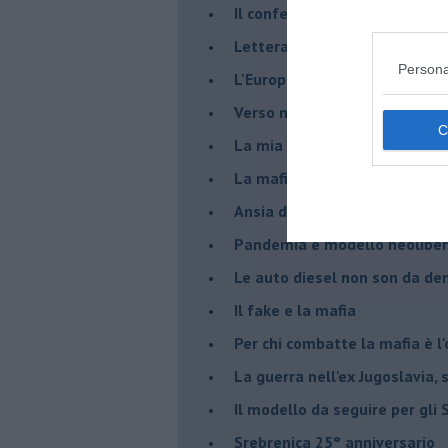
Il confederalismo è un nodo c
Lettera al Presidente Draghi
Persona
L'Europa non regge il confron
Verso nuovi modelli economi
​La mia generazione... Quella 
​La mafia sanitaria ai tempi d
Ansia da Covid
Pandemia e modello neoliber
Le auto diesel non son da d
​Il fake e la mafia
Per chi combatte la mafia è l'
La guerra nell'ex Jugoslavia,
Il modello da seguire per gli 
Srebrenica 25° anniversario