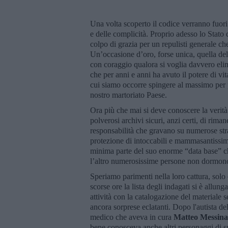
Una volta scoperto il codice verranno fuori
e delle complicità. Proprio adesso lo Stato d
colpo di grazia per un repulisti generale c
Un’occasione d’oro, forse unica, quella de
con coraggio qualora si voglia davvero elimi
che per anni e anni ha avuto il potere di vit
cui siamo occorre spingere al massimo per p
nostro martoriato Paese.
Ora più che mai si deve conoscere la verit
polverosi archivi sicuri, anzi certi, di rima
responsabilità che gravano su numerose str
protezione di intoccabili e mammasantissi
minima parte del suo enorme “data base” che 
l’altro numerosissime persone non dormono 
Speriamo parimenti nella loro cattura, solo
scorse ore la lista degli indagati si è allu
attività con la catalogazione del materiale 
ancora sorprese eclatanti. Dopo l'autista de
medico che aveva in cura
Matteo Messin
bene conosceva anche altri personaggi di s