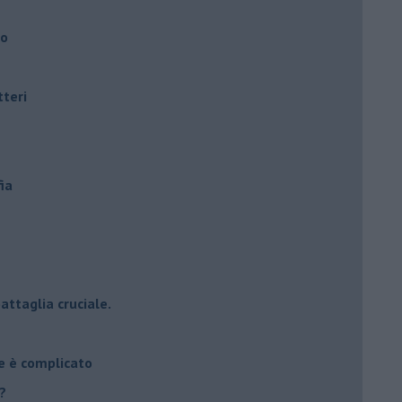
ro
tteri
ia
attaglia cruciale.
e è complicato
?