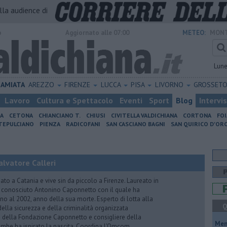
alla audience di
o
Aggiornato alle 07:00
METEO:
MONT
Lun
AMIATA
AREZZO
FIRENZE
LUCCA
PISA
LIVORNO
GROSSET
Lavoro
Cultura e Spettacolo
Eventi
Sport
Blog
Intervi
IA
CETONA
CHIANCIANO T.
CHIUSI
CIVITELLA VALDICHIANA
CORTONA
FO
EPULCIANO
PIENZA
RADICOFANI
SAN CASCIANO BAGNI
SAN QUIRICO D'ORC
lvatore Calleri
ato a Catania e vive sin da piccolo a Firenze. Laureato in
a conosciuto Antonino Caponnetto con il quale ha
no al 2002, anno della sua morte. Esperto di lotta alla
Q
ella sicurezza e della criminalità organizzata
e della Fondazione Caponnetto e consigliere della
Mem
rambe ha ispirato la nascita. Coordina l'Omcom