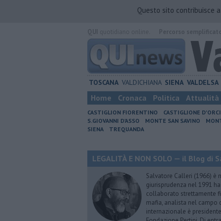
Questo sito contribuisce 
QUI
quotidiano online.
Percorso semplificat
TOSCANA
VALDICHIANA
SIENA
VALDELSA
Home
Cronaca
Politica
Attualità
CASTIGLION FIORENTINO
CASTIGLIONE D'ORC
S.GIOVANNI D'ASSO
MONTE SAN SAVINO
MONT
SIENA
TREQUANDA
LEGALITÀ E NON SOLO — il Blog di Sa
Salvatore Calleri (1966) è n
giurisprudenza nel 1991 h
collaborato strettamente fi
mafia, analista nel campo d
internazionale è president
Fondazione Pertini. Di ent