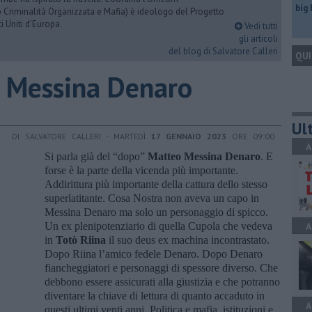
big
 Criminalità Organizzata e Mafia) è ideologo del Progetto
i Uniti d'Europa.
Vedi tutti
gli articoli
del blog di Salvatore Calleri
QUI
o Messina Denaro
Ult
DI SALVATORE CALLERI - MARTEDÌ
17 GENNAIO 2023
ORE 09:00
A
Si parla già del “dopo”
Matteo Messina Denaro
. E
forse è la parte della vicenda più importante.
Addirittura più importante della cattura dello stesso
superlatitante. Cosa Nostra non aveva un capo in
Messina Denaro ma solo un personaggio di spicco.
Un ex plenipotenziario di quella Cupola che vedeva
A
in
Totò Riina
il suo deus ex machina incontrastato.
Dopo Riina l’amico fedele Denaro. Dopo Denaro
fiancheggiatori e personaggi di spessore diverso. Che
debbono essere assicurati alla giustizia e che potranno
diventare la chiave di lettura di quanto accaduto in
A
questi ultimi venti anni. Politica e mafia, istituzioni e