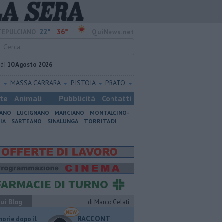
22°
36°
EPULCIANO
QuiNews.net
edì
10 Agosto 2026
O
MASSA CARRARA
PISTOIA
PRATO
ste
Animali
Pubblicità
Contatti
IANO
LUCIGNANO
MARCIANO
MONTALCINO-
IA
SARTEANO
SINALUNGA
TORRITA DI
ui Blog
di Marco Celati
RACCONTI
orie dopo il