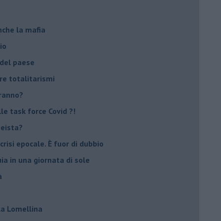
nche la mafia
io
 del paese
re totalitarismi
eranno?
e task force Covid ?!
peista?
crisi epocale. È fuor di dubbio
ia in una giornata di sole
à
lla Lomellina