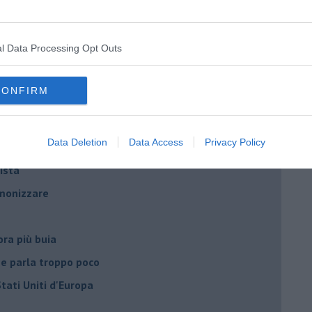
he viene al pettine
l Data Processing Opt Outs
to con USA, Russia e Cina
ci postpandemia
CONFIRM
dell'alluvione 1966
el covid
Data Deletion
Data Access
Privacy Policy
ista
emonizzare
ora più buia
 se parla troppo poco
Stati Uniti d'Europa