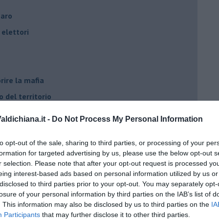
naro
elettori
rire la mafia
o del territorio
e?
ldichiana.it -
Do Not Process My Personal Information
cana
to opt-out of the sale, sharing to third parties, or processing of your per
d Alert
formation for targeted advertising by us, please use the below opt-out s
osa"
r selection. Please note that after your opt-out request is processed y
eing interest-based ads based on personal information utilized by us or
opeo
disclosed to third parties prior to your opt-out. You may separately opt-
losure of your personal information by third parties on the IAB’s list of
. This information may also be disclosed by us to third parties on the
IA
Participants
that may further disclose it to other third parties.