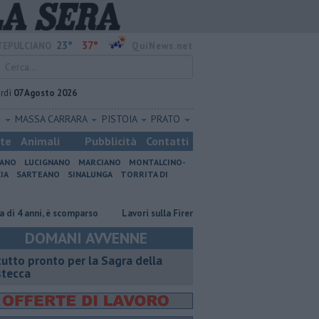
23°
37°
EPULCIANO
QuiNews.net
rdì
07 Agosto 2026
O
MASSA CARRARA
PISTOIA
PRATO
ste
Animali
Pubblicità
Contatti
IANO
LUCIGNANO
MARCIANO
MONTALCINO-
IA
SARTEANO
SINALUNGA
TORRITA DI
anni, è scomparso
Lavori sulla Firenze-Roma, i treni cambiano orario
DOMANI AVVENNE
 tutto pronto per la Sagra della
stecca