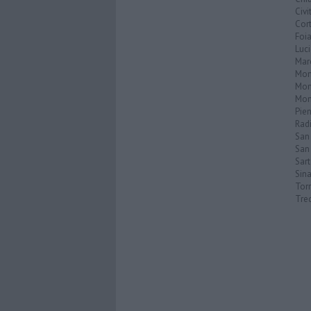
Civi
Cor
Foi
Luc
Mar
Mon
Mon
Mon
Pie
Rad
San
San 
Sar
Sin
Torr
Tre