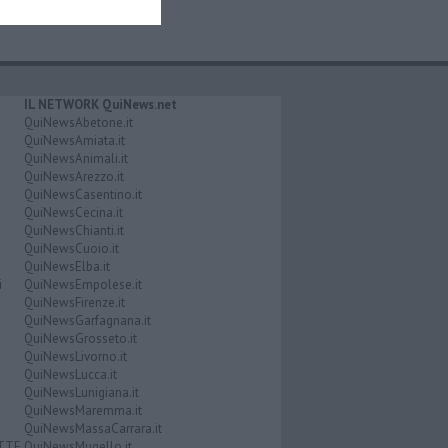
IL NETWORK QuiNews.net
QuiNewsAbetone.it
QuiNewsAmiata.it
QuiNewsAnimali.it
QuiNewsArezzo.it
QuiNewsCasentino.it
QuiNewsCecina.it
QuiNewsChianti.it
QuiNewsCuoio.it
QuiNewsElba.it
i
QuiNewsEmpolese.it
QuiNewsFirenze.it
QuiNewsGarfagnana.it
QuiNewsGrosseto.it
QuiNewsLivorno.it
QuiNewsLucca.it
QuiNewsLunigiana.it
QuiNewsMaremma.it
QuiNewsMassaCarrara.it
ATTE
QuiNewsMugello.it