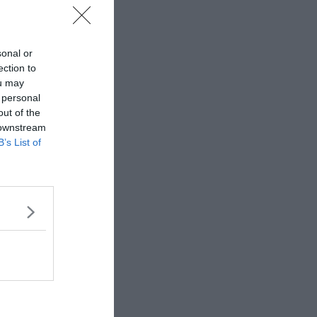
sonal or
ection to
ou may
 personal
out of the
 downstream
B’s List of