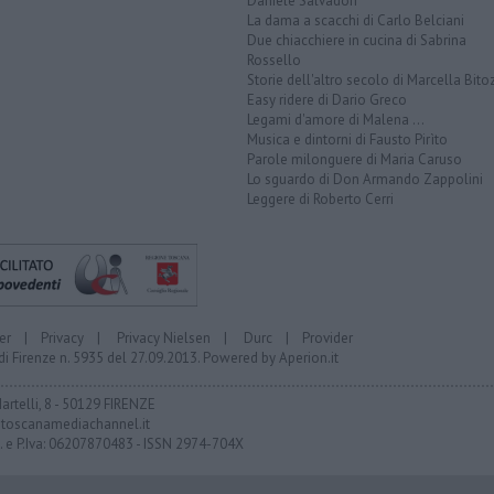
Daniele Salvadori
La dama a scacchi di Carlo Belciani
Due chiacchiere in cucina di Sabrina
Rossello
Storie dell'altro secolo di Marcella Bito
Easy ridere di Dario Greco
Legami d'amore di Malena ...
Musica e dintorni di Fausto Pirìto
Parole milonguere di Maria Caruso
Lo sguardo di Don Armando Zappolini
Leggere di Roberto Cerri
er
|
Privacy
|
Privacy Nielsen
|
Durc
|
Provider
di Firenze n. 5935 del 27.09.2013. Powered by
Aperion.it
Martelli, 8 - 50129 FIRENZE
toscanamediachannel.it
F. e P.Iva: 06207870483 - ISSN 2974-704X