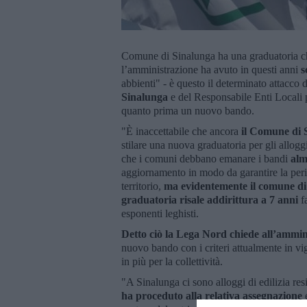
Comune di Sinalunga ha una graduatoria che 
l’amministrazione ha avuto in questi anni
s
abbienti" - è questo il determinato attacco 
Sinalunga
e del Responsabile Enti Locali 
quanto prima un nuovo bando.
"È inaccettabile che ancora
il Comune di 
stilare una nuova graduatoria per gli alloggi
che i comuni debbano emanare i bandi
alm
aggiornamento in modo da garantire la peri
territorio,
ma evidentemente il comune di 
graduatoria risale addirittura a 7 anni
f
esponenti leghisti.
Detto ciò la Lega Nord chiede all’ammin
nuovo bando con i criteri attualmente in vi
in più per la collettività.
"A Sinalunga ci sono alloggi di edilizia re
ha proceduto alla relativa assegnazione
e