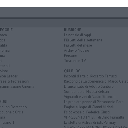
EGORIE
RUBRICHE
naca
Le notizie di oggi
tica
Più Letti della settimana
alità
Più Letti del mese
nomia
Archivio Notizie
ura
Persone
rt
Toscani in TV
tacoli
rviste
QUI BLOG
nion Leader
Incontri d'arte di Riccardo Ferrucci
rese & Professioni
Racconti della domenica di Marco Celat
grammazione Cinema
Disincantato di Adolfo Santoro
Sorridendo di Nicola Belcari
Vignaioli e vini di Nadio Stronchi
MUNI
Le pregiate penne di Pierantonio Pardi
iglion Fiorentino
Pagine allegre di Gianni Micheli
iglione d'Orcia
Psico-cose di Federica Giusti
ona
VI PRESENTO I MIEI... di Dino Fiumalbi
anciano T.
Le stelle di Astrea di Edit Permay
si
STORIE VISPE MA NON TROPPO DISTR