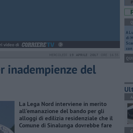
Q
A L
di 
Scar
con 
MERCOLEDÌ
19 APRILE 2017
ORE 16:35
QUI
per inadempienze del
Ult
A
La Lega Nord interviene in merito
all'emanazione del bando per gli
alloggi di edilizia residenziale che il
Comune di Sinalunga dovrebbe fare
C