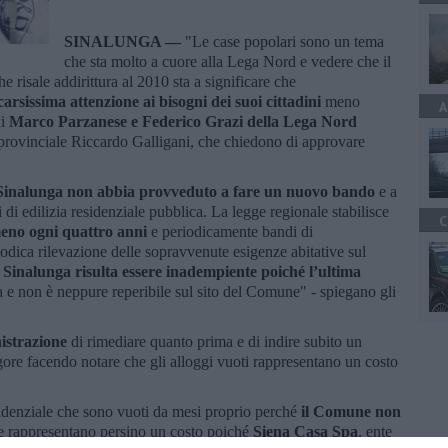
SINALUNGA —
"Le case popolari sono un tema
che sta molto a cuore alla Lega Nord e vedere che il
risale addirittura al 2010 sta a significare che
carsissima attenzione ai bisogni dei suoi cittadini
meno
A
di
Marco Parzanese e Federico Grazi della Lega Nord
provinciale Riccardo Galligani, che chiedono di approvare
Sinalunga non abbia provveduto a fare un nuovo bando
e a
 di edilizia residenziale pubblica. La legge regionale stabilisce
C
eno ogni quattro anni
e periodicamente bandi di
odica rilevazione delle sopravvenute esigenze abitative sul
Sinalunga risulta essere inadempiente poiché l’ultima
a e non è neppure reperibile sul sito del Comune" - spiegano gli
istrazione
di rimediare quanto prima e di indire subito un
gore facendo notare che gli alloggi vuoti rappresentano un costo
sidenziale che sono vuoti da mesi proprio perché
il Comune non
 rappresentano persino un costo poiché
Siena Casa Spa
, ente