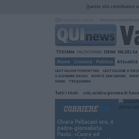
Questo sito contribuisce 
QUI
quotidiano online.
Percorso semplificat
TOSCANA
VALDICHIANA
SIENA
VALDELSA
Home
Cronaca
Politica
Attualità
CASTIGLION FIORENTINO
CASTIGLIONE D'ORC
S.GIOVANNI D'ASSO
MONTE SAN SAVINO
MONT
SIENA
TREQUANDA
ni cambiano orario
Incendi nei boschi, un'altra giornata di fuoco
Tutti i titoli:
Au
Chiara Pellacani oro, il
padre-giornalista
Paolo: «Cuore ed