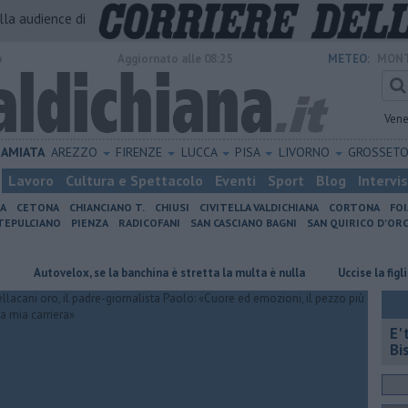
alla audience di
o
Aggiornato alle 08:25
METEO:
MONT
Vene
AMIATA
AREZZO
FIRENZE
LUCCA
PISA
LIVORNO
GROSSET
Lavoro
Cultura e Spettacolo
Eventi
Sport
Blog
Intervi
IA
CETONA
CHIANCIANO T.
CHIUSI
CIVITELLA VALDICHIANA
CORTONA
FO
EPULCIANO
PIENZA
RADICOFANI
SAN CASCIANO BAGNI
SAN QUIRICO D'ORC
tovelox, se la banchina è stretta la multa è nulla
Uccise la figlia di 4 
E'
Bi