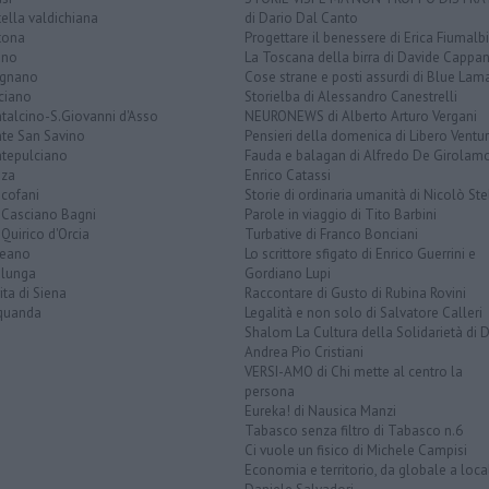
tella valdichiana
di Dario Dal Canto
tona
Progettare il benessere di Erica Fiumalbi
ano
La Toscana della birra di Davide Cappan
ignano
Cose strane e posti assurdi di Blue Lam
ciano
Storielba di Alessandro Canestrelli
talcino-S.Giovanni d'Asso
NEURONEWS di Alberto Arturo Vergani
te San Savino
Pensieri della domenica di Libero Ventur
tepulciano
Fauda e balagan di Alfredo De Girolam
nza
Enrico Catassi
icofani
Storie di ordinaria umanità di Nicolò Ste
 Casciano Bagni
Parole in viaggio di Tito Barbini
Quirico d'Orcia
Turbative di Franco Bonciani
teano
Lo scrittore sfigato di Enrico Guerrini e
alunga
Gordiano Lupi
ita di Siena
Raccontare di Gusto di Rubina Rovini
quanda
Legalità e non solo di Salvatore Calleri
Shalom La Cultura della Solidarietà di 
Andrea Pio Cristiani
VERSI-AMO di Chi mette al centro la
persona
Eureka! di Nausica Manzi
Tabasco senza filtro di Tabasco n.6
Ci vuole un fisico di Michele Campisi
Economia e territorio, da globale a loca