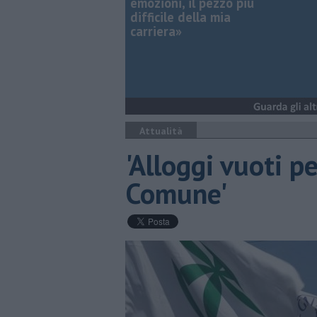
emozioni, il pezzo più
difficile della mia
carriera»
Attualità
'Alloggi vuoti 
Comune'