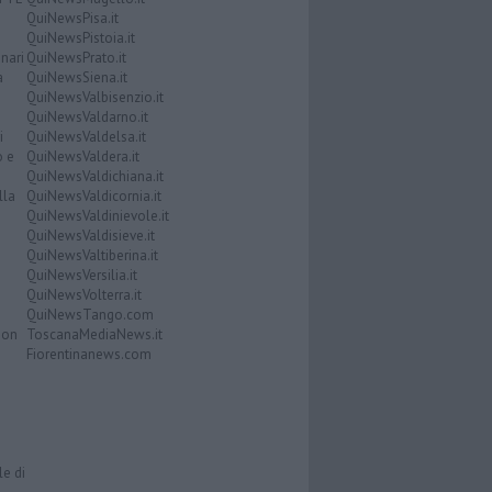
QuiNewsPisa.it
QuiNewsPistoia.it
nari
QuiNewsPrato.it
a
QuiNewsSiena.it
QuiNewsValbisenzio.it
QuiNewsValdarno.it
i
QuiNewsValdelsa.it
o e
QuiNewsValdera.it
QuiNewsValdichiana.it
lla
QuiNewsValdicornia.it
QuiNewsValdinievole.it
QuiNewsValdisieve.it
QuiNewsValtiberina.it
QuiNewsVersilia.it
QuiNewsVolterra.it
QuiNewsTango.com
Don
ToscanaMediaNews.it
Fiorentinanews.com
le di