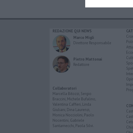
REDAZIONE QUI NEWS
CAT
Cro
Marco Migli
Poli
Direttore Responsabile
Attu
Eco
Cult
Pietro Mattonai
Spo
Redattore
Spet
Inte
Opi
Imp
Collaboratori
Pro
Marcella Bitozzi, Sergio
Braccini, Michele Bufalino,
Valentina Caffieri, Linda
CO
Giuliani, Dina Laurenzi,
Cast
Monica Nocciolini, Paolo
Cast
Nocentini, Gabriele
Cet
Santarnecchi, Paola Silvi.
Chi
Chiu