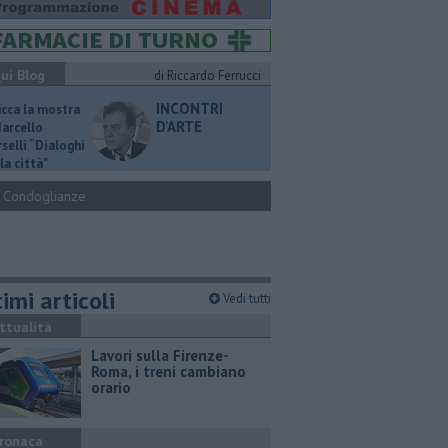
ui Blog
di Riccardo Ferrucci
INCONTRI
ucca la mostra
D'ARTE
Marcello
selli “Dialoghi
la città"
Condoglianze
imi articoli
Vedi tutti
ttualità
Lavori sulla Firenze-
Roma, i treni cambiano
orario
ronaca