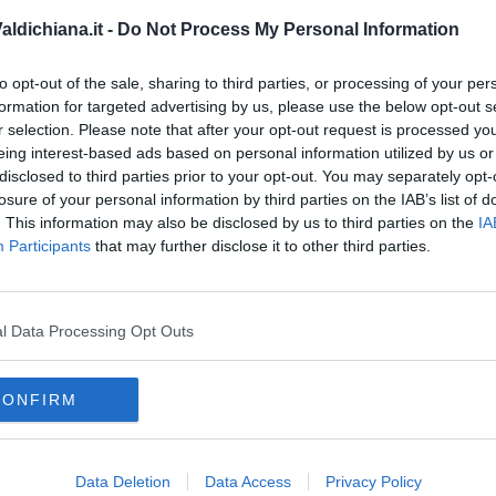
ale pubblica dei comuni della provincia di Siena, contabilizza
elle casse comunali per la mancata assegnazione dell’alloggio.
ldichiana.it -
Do Not Process My Personal Information
omune non eroga un servizio essenziale ai propri cittadini in
ra si trova a
dover pagare un indennità di mora mensile
".
to opt-out of the sale, sharing to third parties, or processing of your per
formation for targeted advertising by us, please use the below opt-out s
r selection. Please note that after your opt-out request is processed y
eing interest-based ads based on personal information utilized by us or
disclosed to third parties prior to your opt-out. You may separately opt-
losure of your personal information by third parties on the IAB’s list of
oscana iscriviti alla
Newsletter QUInews - ToscanaMedia.
. This information may also be disclosed by us to third parties on the
IA
amente nella tua casella di posta.
Participants
that may further disclose it to other third parties.
l Data Processing Opt Outs
 dai pesci
 centro
CONFIRM
sistenti
Data Deletion
Data Access
Privacy Policy
 residenziale pubblica
siena
provincia di siena