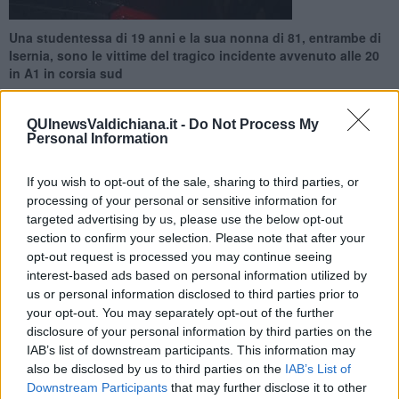
Una studentessa di 19 anni e la sua nonna di 81, entrambe di
Isernia, sono le vittime del tragico incidente avvenuto alle 20
in A1 in corsia sud
QUInewsValdichiana.it -
Do Not Process My
Personal Information
If you wish to opt-out of the sale, sharing to third parties, or
LUCIGNANO —
Alla guida dell'auto su cui viaggiavano le due
processing of your personal or sensitive information for
donne, il padre della ragazza e lo zio, fratello del padre.
targeted advertising by us, please use the below opt-out
Nell'incidente sono rimaste coinvolte l'auto e un camion. Il mezzo
section to confirm your selection. Please note that after your
pesante molto probabilmente stava uscendo dall'area di servizio e
opt-out request is processed you may continue seeing
la nebbia avrebbe ridotto di molto la visibilitá della strada.
interest-based ads based on personal information utilized by
us or personal information disclosed to third parties prior to
your opt-out. You may separately opt-out of the further
disclosure of your personal information by third parties on the
L'auto viaggiava sul lato destro della carreggiata e l'impatto non le
IAB’s list of downstream participants. This information may
avrebbe dato scampo.
also be disclosed by us to third parties on the
IAB’s List of
Downstream Participants
that may further disclose it to other
Il tratto della A1 è stato chiuso al traffico e deviato all'uscita di