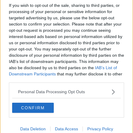
Una stagione di ‘dettagli’ al Teatro Verdi
If you wish to opt-out of the sale, sharing to third parties, or
processing of your personal or sensitive information for
Maria Giulia in finale al premio Mia Martini
targeted advertising by us, please use the below opt-out
section to confirm your selection. Please note that after your
Stagione teatrale, artisti poderosi al Poliziano
opt-out request is processed you may continue seeing
interest-based ads based on personal information utilized by
Terra di Siena Film Fest, anteprima alla Terme
us or personal information disclosed to third parties prior to
your opt-out. You may separately opt-out of the further
Nasce la Compagnia OrizzontiFestival
disclosure of your personal information by third parties on the
IAB’s list of downstream participants. This information may
Attori e vip tra Radicofani e Chianciano
also be disclosed by us to third parties on the
IAB’s List of
Downstream Participants
that may further disclose it to other
third parties.
Teatro e cinema d’autore in Valdorcia
Personal Data Processing Opt Outs
Si alza il sipario sul ‘Bravìum’
Natura e tecnologia, 41° Cantiere Internazionale
CONFIRM
Al teatro Mascagni arriva Riondino
Data Deletion
Data Access
Privacy Policy
Emma Villas, vittoria contro Mondovì