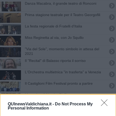
Danza Macabra, il grande teatro di Ronconi
Prima stagione teatrale per il Teatro Georgofili
La festa regionale di Fratelli d'Italia
Miss Reginetta al via, con Jo Squillo
"Via del Sole", momento simbolo in attesa del
2021
Il "Recital" di Balasso riporta il sorriso
L'Orchestra multietnica "in trasferta" a Venezia
​Il Castiglioni Film Festival pronto a partire
Mercatino di Natale, Ciaffagnone e musica
QUInewsValdichiana.it -
Do Not Process My
"Così parlò Bellavista", un successo al "sicuro"
Personal Information