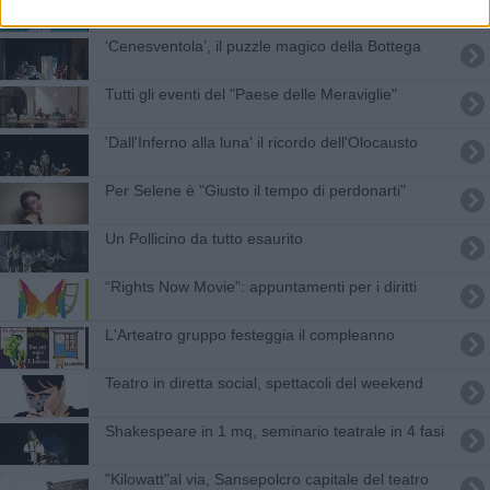
‘Cenesventola’, il puzzle magico della Bottega
Tutti gli eventi del "Paese delle Meraviglie"
'Dall'Inferno alla luna' il ricordo dell'Olocausto
Per Selene è "Giusto il tempo di perdonarti"
Un Pollicino da tutto esaurito
“Rights Now Movie”: appuntamenti per i diritti
L'Arteatro gruppo festeggia il compleanno
Teatro in diretta social, spettacoli del weekend
​Shakespeare in 1 mq, seminario teatrale in 4 fasi
"Kilowatt"al via, Sansepolcro capitale del teatro