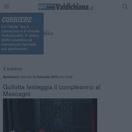
La "sfida" tra il
cameriere e il cliente
maleducato: il video
dello scambio di
banconote lanciate
sul pavimento
Indietro
,
Giovedì
ore 10:00
Spettacoli
14 Gennaio 2016
Gullotta festeggia il compleanno al
Mascagni