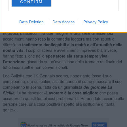
CONFIRM
Uno scrittore, vedovo e risposato, si documenta sullo spiritismo ed
evoca per sbaglio, tramite una medium, il fantasma della prima
moglie, che incomincia a perseguitare la sua rivale vivente e mette
Data Deletion
Data Access
Privacy Policy
in atto una divertente serie di scherzi e misteriosi accadimenti.
Equivoci, battibecchi fra due “moglie” e una serie di misteriosi
accadimenti hanno reso la commedia leggera ma con spunti di
riflessione
facilmente ricollegabili alla realtà e all’attualità nella
nostra vita
. I colpi di scena e avvenimenti imprevedibili, invece,
hanno fatto si che nello
spettatore sia stata sempre viva
l’attenzione
giocando su un’evoluzione della trama e un finale del
tutto inconsueti e non convenzionali.
Leo Gullotta che il 9 Gennaio scorso, nonostante fosse il suo
compleanno, era sul palco, alla domanda di come è passare il suo
compleanno in scena, fatta da un giornalista
del giornale La
Sicilia,
lui ha risposto: «
Lavorare è la cosa migliore
che possa
accadere in questi tempi così problematici. Ho brindato accanto alle
persone care, una cosa positiva rispetto alla solitudine di tanta
gente».