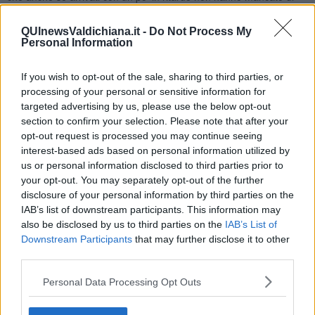
dimostrargli
l’affetto e la stima che il pubblico
prova per lui e per
tutti suoi personaggi che hanno divertito intere generazioni.
QUInewsValdichiana.it -
Do Not Process My
Personal Information
If you wish to opt-out of the sale, sharing to third parties, or
La commedia di Noel Coward vede uno straordinario
Leo Gullotta
processing of your personal or sensitive information for
nelle vesti del protagonista
e al suo fianco: Betti Pedrazzi, Rita
targeted advertising by us, please use the below opt-out
Abela, Federica Bern, Chiara Cavalieri, Valentina Gristina, Sergio
section to confirm your selection. Please note that after your
Mascherpa- Le scene sono di Ezio Antonelli, le musiche di
opt-out request is processed you may continue seeing
Germano Mazzocchetti per
la regia è di Fabio Grossi.
interest-based ads based on personal information utilized by
“Spirito allegro”, brillante e raffinata commedia della tradizione del
us or personal information disclosed to third parties prior to
grande teatro comico inglese che debuttò a Londra nel 1941, in
your opt-out. You may separately opt-out of the further
piena Seconda guerra mondiale, dove rimase in scena per ben
disclosure of your personal information by third parties on the
1997 repliche. Del 1945 è la versione cinematografica con la regia
IAB’s list of downstream participants. This information may
di David Lean, che si aggiudicò l’Oscar per gli effetti speciali.
also be disclosed by us to third parties on the
IAB’s List of
Recentemente è stata messa in scena a Broadway con Rupert
Downstream Participants
that may further disclose it to other
Everett e Angela Lansbury.
third parties.
“Spirito allegro –
spiega il regista Fabio Grossi
– è una
Personal Data Processing Opt Outs
commedia dall’aspetto classico: aderente all’epoca in cui fu scritta,
la novità sarà rappresentata dall’invettiva usata per raccontare il
soprannaturale”.