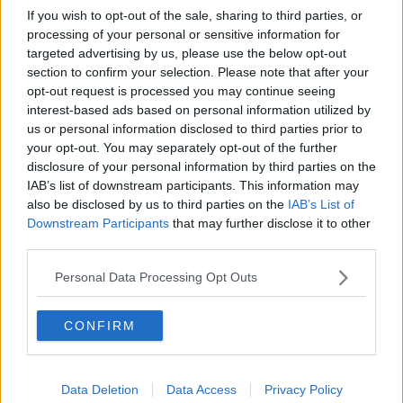
Piazza Nencetti si rifà il trucco
If you wish to opt-out of the sale, sharing to third parties, or
processing of your personal or sensitive information for
I servizi del Comune si pagano sul web
targeted advertising by us, please use the below opt-out
section to confirm your selection. Please note that after your
Asta pro terremotati all'insegna dell'oro verde
opt-out request is processed you may continue seeing
interest-based ads based on personal information utilized by
Cordoglio per la morte di Roberto Ciofini
us or personal information disclosed to third parties prior to
your opt-out. You may separately opt-out of the further
Defibrillatori in punti chiave per il 1°Maggio
disclosure of your personal information by third parties on the
IAB’s list of downstream participants. This information may
Ricordo del 70° anniversario della Liberazione
also be disclosed by us to third parties on the
IAB’s List of
Downstream Participants
that may further disclose it to other
Capodanno, niente botti e superalcolici limitati
third parties.
Personal Data Processing Opt Outs
Jude Law turista a Montepulciano
Contrade aperte per ‘Calici di stelle’
CONFIRM
Il Bruscello itinerante con 'La Gaia Mugnaia"
Data Deletion
Data Access
Privacy Policy
‘No al servizio bus turistici nel centro storico’