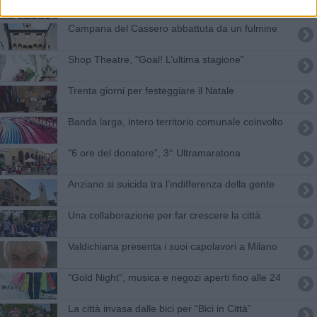
Campana del Cassero abbattuta da un fulmine
Shop Theatre, "Goal! L’ultima stagione"
Trenta giorni per festeggiare il Natale
Banda larga, intero territorio comunale coinvolto
"6 ore del donatore”, 3° Ultramaratona
Anziano si suicida tra l'indifferenza della gente
Una collaborazione per far crescere la città
Valdichiana presenta i suoi capolavori a Milano
“Gold Night”, musica e negozi aperti fino alle 24
La città invasa dalle bici per “Bici in Città”