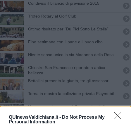
Condiviso il bilancio di previsione 2015
Trofeo Rotary al Golf Club
Ottimo risultato per “Dù Pici Sotto Le Stelle”
Fine settimana con il pane e il buon cibo
Niente senso unico in via Madonna della Rosa
Chiostro San Francesco riportato a antica
bellezza
Bettollini presenta la giunta, tre gli assessori
Torna in mostra la collezione privata Playmobil
Nuova organizzazione della raccolta rifiuti
QUInewsValdichiana.it -
Do Not Process My
Aperta un’area interamente dedicata ai cani
Personal Information