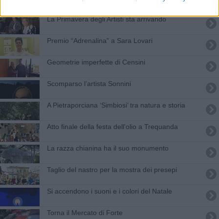
La Primavera degli Artisti sta arrivando
Premio “Adrenalina” a Sara Lovari
Geometrie imperfette di Censini
Scomparso l’artista Sonnini
A Pietraporciana ‘Simbiosi’ tra natura e storia
Atto finale della festa dell'olio a Trequanda
La razza chianina ha il suo monumento
Taglio del nastro per la mostra dei presepi
Si accendono i suoni e i colori del Natale
Torna il Mercato di Forte