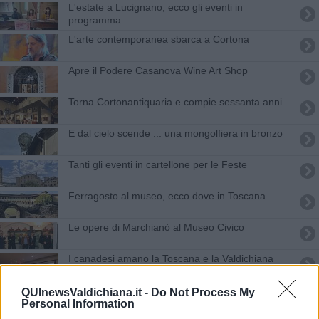
L'estate a Lucignano, ecco gli eventi in
programma
L'arte contemporanea sbarca a Cortona
Apre il Podere Casanova Wine Art Shop
Torna Cortonantiquaria e compie sessanta anni
E dal cielo scende ... una mongolfiera in bronzo
Tanti gli eventi in cartellone per le Feste
Ferragosto al museo, ecco dove in Toscana
Le opere di Marchianò al Museo Civico
I canadesi amano la Toscana e la Valdichiana
Natura e tecnologia, 41° Cantiere Internazionale
QUInewsValdichiana.it -
Do Not Process My
Personal Information