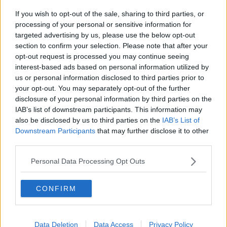
Trequanda festeggia l’olio ‘novo’
If you wish to opt-out of the sale, sharing to third parties, or
Sbandieratori castiglionesi in udienza dal Papa
processing of your personal or sensitive information for
targeted advertising by us, please use the below opt-out
section to confirm your selection. Please note that after your
Festa di carnevale per adulti e bambini
opt-out request is processed you may continue seeing
interest-based ads based on personal information utilized by
David Booker in mostra a Palazzo de Vegni
us or personal information disclosed to third parties prior to
your opt-out. You may separately opt-out of the further
Inaugurata la Sala Beccafumi
disclosure of your personal information by third parties on the
IAB’s list of downstream participants. This information may
A Palazzo Casali la mostra di Sara Lovari
also be disclosed by us to third parties on the
IAB’s List of
Downstream Participants
that may further disclose it to other
Un Pollicino da tutto esaurito
third parties.
Tra cielo e terra, la mostra di Roggi a Siena
Personal Data Processing Opt Outs
Tanti eventi e 10mila libri in vendita a 1 euro
CONFIRM
"Horti pacis" arte nel verde a San Quirico
Data Deletion
Data Access
Privacy Policy
Grande opere lignee affascinano turisti e non solo