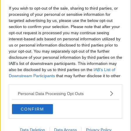
La Toscana continua a bruciare, fiamme a
Terontola
If you wish to opt-out of the sale, sharing to third parties, or
Ai Concordi “Poveri ma… onesti”
processing of your personal or sensitive information for
targeted advertising by us, please use the below opt-out
section to confirm your selection. Please note that after your
Riparte la stagione della ‘sagra selvaggia’
opt-out request is processed you may continue seeing
interest-based ads based on personal information utilized by
Uomo trovato morto, ipotesi di orverdose
us or personal information disclosed to third parties prior to
your opt-out. You may separately opt-out of the further
Auto si ribalta sul raccordo Perugia-Bettolle
disclosure of your personal information by third parties on the
IAB’s list of downstream participants. This information may
Saldi: Outlet Village, andamento in crescita
also be disclosed by us to third parties on the
IAB’s List of
Downstream Participants
that may further disclose it to other
Travolto e ucciso da un tronco d’albero
third parties.
La Valdichiana punta sul sostenibile
Personal Data Processing Opt Outs
Le Donne Etrusche chiudono in bellezza
CONFIRM
Tre operai ustionati nello stabilimento Chimet
Cinquecento chilometri di strade passano ad
Data Deletion
Data Access
Privacy Policy