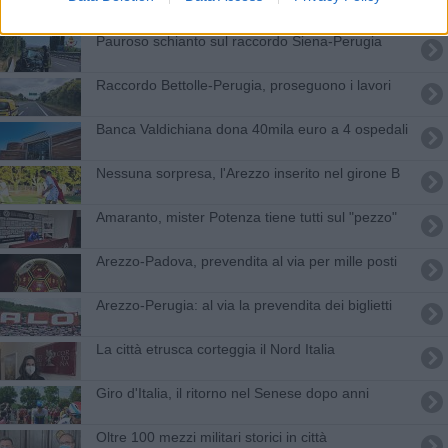
Anas
Pauroso schianto sul raccordo Siena-Perugia
Raccordo Bettolle-Perugia, proseguono i lavori
Banca Valdichiana dona 40mila euro a 4 ospedali
Nessuna sorpresa, l'Arezzo inserito nel girone B
Amaranto, mister Potenza tiene tutti sul "pezzo"
Arezzo-Padova, prevendita al via per mille posti
Arezzo-Perugia: al via la prevendita dei biglietti
La città etrusca corteggia il Nord Italia
Giro d'Italia, il ritorno nel Senese dopo anni
Oltre 100 mezzi militari storici in città