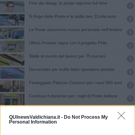
Fine dei disagi, le poste riaprono full time
Si finge delle Poste e le spilla ben 11mila euro
Le Poste assumono nuovo personale nell'Aretino
Ufficio Postale riapre con il progetto Polis
Stelle al merito del lavoro per 75 toscani
Denunciato per truffa falso operatore postale
Festeggiato Palazzo Contucci per i suoi 500 anni
Continua il dissenso per i tagli di Poste Italiane
La posta di Mercatale torna alla normalità
QUInewsValdichiana.it -
Do Not Process My
Personal Information
La posta non arriva, sindaco scrive alle Poste