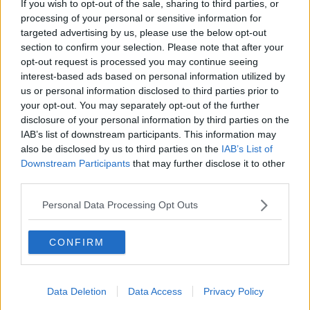
Addetti alle pulizie delle Poste in protesta
If you wish to opt-out of the sale, sharing to third parties, or
processing of your personal or sensitive information for
Carabinieri, commemorazione a 'porte chiuse'
targeted advertising by us, please use the below opt-out
section to confirm your selection. Please note that after your
opt-out request is processed you may continue seeing
Monte San Savino, Casucci striglia le Poste
interest-based ads based on personal information utilized by
us or personal information disclosed to third parties prior to
L'ufficio postale torna a pieno ritmo
your opt-out. You may separately opt-out of the further
disclosure of your personal information by third parties on the
Covid, in poche ore 1400 prenotazioni per il test
IAB’s list of downstream participants. This information may
also be disclosed by us to third parties on the
IAB’s List of
Casucci "Utile uno sportello delle Poste"
Downstream Participants
that may further disclose it to other
third parties.
Incontro tra sindaco e Poste Italiane
Personal Data Processing Opt Outs
Invincibile Contignano vince il Palio del Bigonzo
CONFIRM
700 anni dalla morte di Sant'Agnese
Poste Italiane ripropone il piano di chiusura
Data Deletion
Data Access
Privacy Policy
La Posta si prenota tramite App