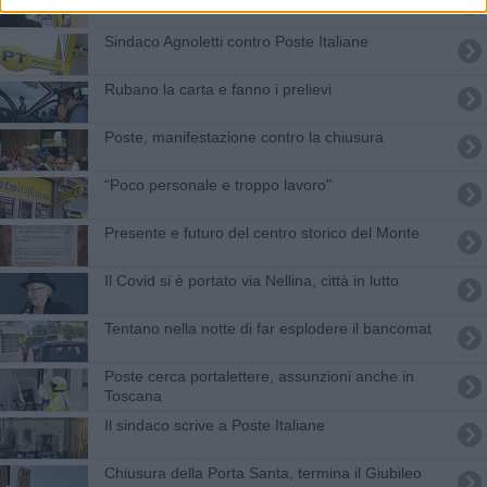
Sindaco Agnoletti contro Poste Italiane
Rubano la carta e fanno i prelievi
Poste, manifestazione contro la chiusura
“Poco personale e troppo lavoro"
Presente e futuro del centro storico del Monte
Il Covid si è portato via Nellina, città in lutto
Tentano nella notte di far esplodere il bancomat
Poste cerca portalettere, assunzioni anche in
Toscana
Il sindaco scrive a Poste Italiane
Chiusura della Porta Santa, termina il Giubileo