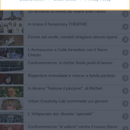
Un territorio di eventi da vivere tutto l’anno
In scena il Temporary THEATRE
Forme nel verde, vandali sfregiano alcune opere
L'Arcivescovo a Colle benedice con il Sacro
Chiodo
Confcommercio, a rischio 5mila posti di lavoro
Riaperture immediate e risorse a fondo perduto
In libreria "Testone il piccione", di Micheli
Urban Creativity Lab scommette sui giovani
​L' Artigianato doc diventa “speciale”
Confcommercio "al veleno" contro il nuovo Dpcm