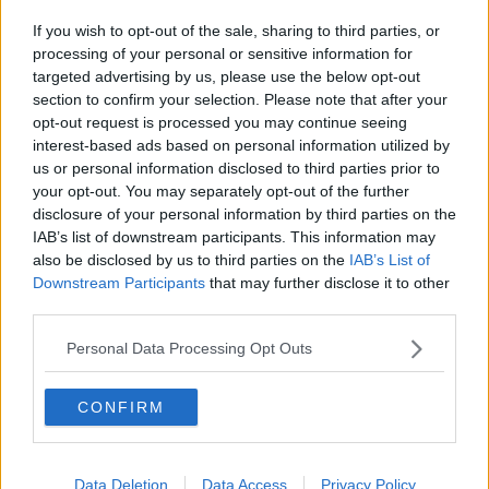
La Normale di Pisa premiata a Cortonantiquaria
If you wish to opt-out of the sale, sharing to third parties, or
Torna il Motoraduno della Valdichiana
processing of your personal or sensitive information for
targeted advertising by us, please use the below opt-out
section to confirm your selection. Please note that after your
L’Accademia di alta cucina consegna diplomi
opt-out request is processed you may continue seeing
interest-based ads based on personal information utilized by
V forum della Cucina nel Mondo
us or personal information disclosed to third parties prior to
your opt-out. You may separately opt-out of the further
Musica e bel canto per l'Unitalsi
disclosure of your personal information by third parties on the
IAB’s list of downstream participants. This information may
EcoRinascimento in mostra alla Fortezza
also be disclosed by us to third parties on the
IAB’s List of
Downstream Participants
that may further disclose it to other
Tari immutata per i foianesi
third parties.
Viabilità torritese, rotatorie e nuovi sensi unici
Personal Data Processing Opt Outs
Shakespeare al Castello con gli Arrischianti
CONFIRM
Minibus elettrico al servizio dei turisti
La Frontiera Judo fa il pieno di medaglie
Data Deletion
Data Access
Privacy Policy