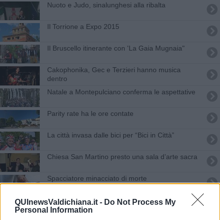
Nuoto e Judo, sinalunghesi alla ribalta
Il Torrione a Expo 2015
Il Bruscello itinerante con 'La Gaia Mugnaia"
Cakophonika, Gec e Terzieri hanno musica
dentro
Natale a Montepulciano conferma le aspettative
Parity rate ha le ore contate
La città invasa dalle bici per “Bici in Città”
Chiesa San Martino presto una sala d’arte sacra
Spacciatore minacciato di morte
A San Valentino pensa al tuo cuore
QUInewsValdichiana.it -
Do Not Process My
Personal Information