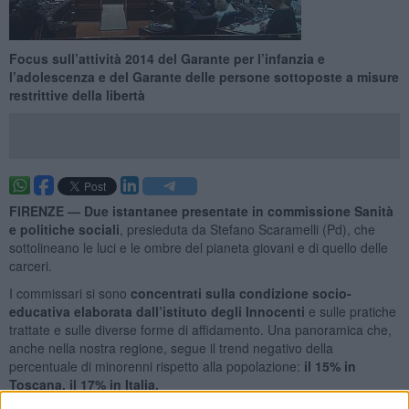
Focus sull’attività 2014 del Garante per l’infanzia e
l’adolescenza e del Garante delle persone sottoposte a misure
restrittive della libertà
FIRENZE —
Due istantanee presentate in commissione Sanità
e politiche sociali
, presieduta da Stefano Scaramelli (Pd), che
sottolineano le luci e le ombre del pianeta giovani e di quello delle
carceri.
I commissari si sono
concentrati sulla condizione socio-
educativa elaborata dall’istituto degli Innocenti
e sulle pratiche
trattate e sulle diverse forme di affidamento. Una panoramica che,
anche nella nostra regione, segue il trend negativo della
percentuale di minorenni rispetto alla popolazione:
il 15% in
Toscana, il 17% in Italia.