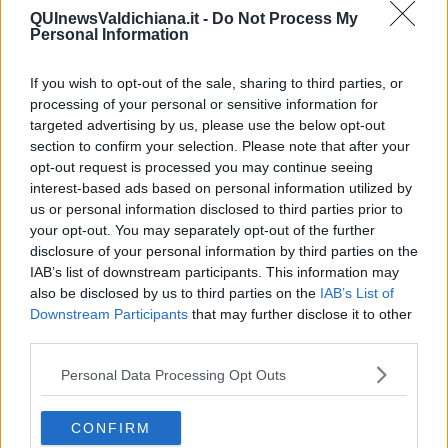
QUInewsValdichiana.it -
Do Not Process My
Personal Information
Nel
corso del dibattito i consiglieri si sono soffermati
sulla
necessità di lavorare sulla cultura genitoriale, sui consultori per i
If you wish to opt-out of the sale, sharing to third parties, or
giovani, passando per la promozione di stili di vita sani e positivi, e
processing of your personal or sensitive information for
l’investimento nell’educazione, guardando a linee omogenee nella
targeted advertising by us, please use the below opt-out
presa in carico dei minori.
section to confirm your selection. Please note that after your
opt-out request is processed you may continue seeing
“Non ci può essere qualità della vita se in primis non guardiamo ai
interest-based ads based on personal information utilized by
nostri giovani –
ha osservato il presidente Scaramelli
– dovrà
us or personal information disclosed to third parties prior to
essere compito di tutti noi lavorare per leggi che rispondano a
your opt-out. You may separately opt-out of the further
questo binomio”. La commissione ha quindi espresso parere
secondario positivo, all’unanimità,
sulla relazione 2014 del
disclosure of your personal information by third parties on the
Garante per l’Infanzia e
l’adolescenza.
IAB’s list of downstream participants. This information may
also be disclosed by us to third parties on the
IAB’s List of
Stessa espressione di voto favorevole anche per la relazione del
Downstream Participants
that may further disclose it to other
Garante regionale dei detenuti, illustrata dallo stesso garante,
third parties.
Franco Corleone, che si è
concentrato in particolare sulla salute
in carcere, dove
solo il 27% dei detenuti può essere considerato
Personal Data Processing Opt Outs
sano. Con tutte le problematiche relative a tossicodipendenza,
suicidi,
episodi di autolesionismo e disagi psichici.
CONFIRM
Il
Garante ha quindi illustrato una situazione
a macchia di