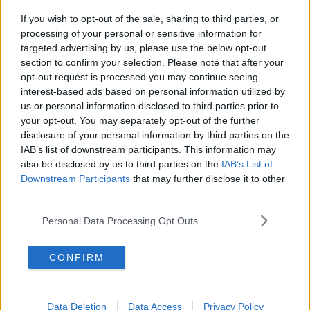
Musei senesi in mostra al TourismA
If you wish to opt-out of the sale, sharing to third parties, or
“Treno degli Etruschi” alla scoperta di Porsenna
processing of your personal or sensitive information for
targeted advertising by us, please use the below opt-out
section to confirm your selection. Please note that after your
Nuova vita per le mura di Monticchiello
opt-out request is processed you may continue seeing
interest-based ads based on personal information utilized by
Bezzini: “Siena non sia il porto delle nebbie”
us or personal information disclosed to third parties prior to
your opt-out. You may separately opt-out of the further
Le terre di scavo gettate nella discarica abusiva
disclosure of your personal information by third parties on the
IAB’s list of downstream participants. This information may
'Lo gradireste un goccio di Vin Santo?'
also be disclosed by us to third parties on the
IAB’s List of
Downstream Participants
that may further disclose it to other
“Mps, no agli interventi della politica”
third parties.
Nel cielo di San Marino le nostre bandiere
Personal Data Processing Opt Outs
Deposito nucleare, secca bocciatura di Cna
CONFIRM
Scavi archeologici, c'è una Lectio Magistralis
Les Patrons Cuisiniers visita Podere Forte
Data Deletion
Data Access
Privacy Policy