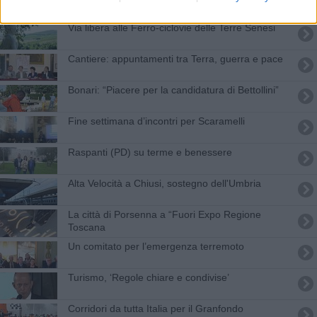
Via libera alle Ferro-ciclovie delle Terre Senesi
Cantiere: appuntamenti tra Terra, guerra e pace
Bonari: “Piacere per la candidatura di Bettollini”
Fine settimana d’incontri per Scaramelli
Raspanti (PD) su terme e benessere
Alta Velocità a Chiusi, sostegno dell'Umbria
La città di Porsenna a “Fuori Expo Regione
Toscana
Un comitato per l’emergenza terremoto
Turismo, ‘Regole chiare e condivise’
Corridori da tutta Italia per il Granfondo