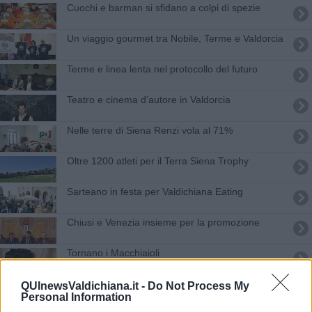
Cuochi e barman si sfidano a colpi di spezie
Un viaggio gourmet tra Nobile, Terme e Valdorcia
Terme e linea lenta nel protocollo del futuro
Teatro e cinema d’autore in Valdorcia
Nelle terre di Siena Renzi vola al 71%
Oltre 1200 atleti per il Terra Siena Trophy
Sarteano in festa per Valdichiana Eating
Chiusi e Venezia insieme per la promozione
Tornano i Macchiaioli
Tappa della Grand Tour Unesco
QUInewsValdichiana.it -
Do Not Process My
Personal Information