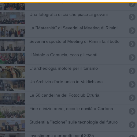
Inaugurata "Un'opera per Gino Severini"
Una fotografia di ciò che piace ai giovani
La "Maternità" di Severini al Meeting di Rimini
Severini esposto al Meeting di Rimini fa il botto
​Il Natale a Camucia, ecco gli eventi
L' archeologia motore per il turismo
​Un Archivio d’arte unico in Valdichiana
Le 50 candeline del Fotoclub Etruria
Fine e inizio anno, ecco le novità a Cortona
Studenti a "lezione" sulle tecnologie del futuro
Investimenti e progetti per il 2025