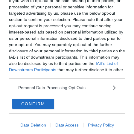
If you wish to opt-out of the sale, sharing to third parties, or
Il Maec chiude il 2015 con il segno più
processing of your personal or sensitive information for
targeted advertising by us, please use the below opt-out
Turismo, il 2021 fa meglio del periodo pre-Covid
section to confirm your selection. Please note that after your
opt-out request is processed you may continue seeing
Cortona incornicia un'estate con i fiocchi
interest-based ads based on personal information utilized by
us or personal information disclosed to third parties prior to
Il circolo "Severini" omaggia il suo artista
your opt-out. You may separately opt-out of the further
disclosure of your personal information by third parties on the
"Luci dalle tenebre", la mostra della ripartenza
IAB’s list of downstream participants. This information may
also be disclosed by us to third parties on the
IAB’s List of
Il Natale cortonese pronto al taglio del nastro
Downstream Participants
that may further disclose it to other
third parties.
Dal Ministero della Cultura arrivano 80mila euro
Personal Data Processing Opt Outs
IV Mostra internazionale di arti visive
CONFIRM
Rinascenze nell’arte italiana
Manifestazione a sostegno della Francia
Data Deletion
Data Access
Privacy Policy