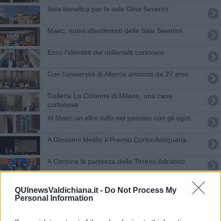
Asta benefica per la sala Gino Severini
Maec, nuovi allestimenti delle Sale Severini
Ecco l'identikit dei millenials cortonesi
Con l'università di Alberta amicizia da 27 anni
Galleria La Colonna di Milano, una casa
cortonese
Al Maec un altro tuffo nel passato con gli egizi
A Giovanni Melillo il Premio CortonAntiquaria
​A Cortona la partenza della Tirreno Adriatico
Viabilità modificata per la gara internazinale
QUInewsValdichiana.it -
Do Not Process My
Personal Information
Cortona s’immerge in un’atmosfera d’altri secoli