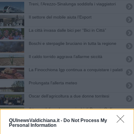
Treni, l'Arezzo-Sinalunga soddisfa i viaggiatori
Il settore del mobile aiuta l’Export
La città invasa dalle bici per “Bici in Città”
Boschi e sterpaglie bruciano in tutta la regione
Il caldo torrido aggrava l’allarme siccità
La Finocchiona Igp continua a conquistare i palati
Prolungata l'allerta meteo
Oscar dell'agricoltura a due donne torritesi
Atto vandalico al parco giochi di Poggio Gallina
QUInewsValdichiana.it -
Do Not Process My
Maltempo, l'allerta passa da giallo ad arancione
Personal Information