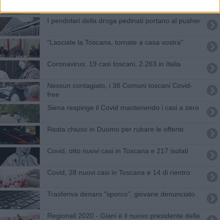
I pendolari della droga pedinati portano al pusher
"Lasciate la Toscana, tornate a casa vostra"
Coronavirus, 19 casi toscani, 2.263 in Italia
Nessun contagiato, i 38 Comuni toscani Covid-
free
Siena respinge il Covid mantenendo i casi a zero
Resta chiuso in Duomo per rubare le offerte
Covid, otto nuovi casi in Toscana e 217 isolati
Covid, 28 nuovi casi in Toscana e 14 di rientro
Trasferiva denaro "sporco", giovane denunciato
Regionali 2020 - Giani è il nuovo presidente della