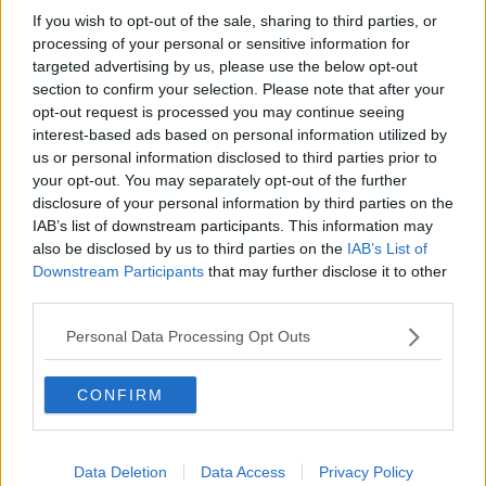
San Biagio certificato da TripAdvisor
If you wish to opt-out of the sale, sharing to third parties, or
processing of your personal or sensitive information for
Parco Arcobaleno, bella storia di partecipazione
targeted advertising by us, please use the below opt-out
section to confirm your selection. Please note that after your
Parricidio, Giacomo potrebbe tornare in carcere
opt-out request is processed you may continue seeing
interest-based ads based on personal information utilized by
Regionali, affluenza in Toscana al 48,24%
us or personal information disclosed to third parties prior to
your opt-out. You may separately opt-out of the further
Il Sì vince in Toscana ma non in tutte le province
disclosure of your personal information by third parties on the
IAB’s list of downstream participants. This information may
Nubifragi, esondazioni e danni in Toscana
also be disclosed by us to third parties on the
IAB’s List of
Downstream Participants
that may further disclose it to other
Bonnie e Clyde in salsa toscana
third parties.
Personal Data Processing Opt Outs
Cinquecento chilometri di strade passano ad
Anas
Ballottaggi 2019, diretta elettorale dalle 23
CONFIRM
Miss Toscana, tutte le fasce
Data Deletion
Data Access
Privacy Policy
Il vento sferza la Toscana, continua l'allerta