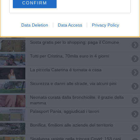
Decisi investimenti per 600mila euro
CONFIRM
​Covid, da Roma oltre mezzo milione alla città
Data Deletion
Data Access
Privacy Policy
​Slitta la Tari, ossigeno per i negozi
​Sosta gratis per lo shopping: paga il Comune
Tutti per Cristina, 70mila euro in 4 giorni
La piccola Caterina è tornata a casa
Sicurezza e danni alle strade, via alcuni pini
Neonata curata dalla bronchiolite, il grazie della
mamma
Palasport Pania, aggiudicati i lavori
Bonifica, 6milioni alle aziende del territorio
​Sinalunga resiste nella trincea Covid: 153 casi