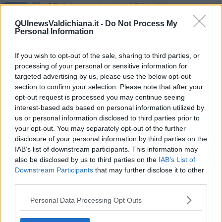
A Nottola aumentano i parti fisiologici
QUInewsValdichiana.it -
Do Not Process My
Eco Bonus, ma il "buono" deve ancora arrivare
Personal Information
Da UBI una boccata di ossigeno per il Non Profit
If you wish to opt-out of the sale, sharing to third parties, or
processing of your personal or sensitive information for
"Ripresa? Solo una breve boccata d'ossigeno"
targeted advertising by us, please use the below opt-out
section to confirm your selection. Please note that after your
Ponte del 2 Giugno, ottimismo degli albergatori
opt-out request is processed you may continue seeing
interest-based ads based on personal information utilized by
Moria di pesci nel laghetto di Brolio
us or personal information disclosed to third parties prior to
your opt-out. You may separately opt-out of the further
“Chiusi non è il paese dei Balocchi”
disclosure of your personal information by third parties on the
IAB’s list of downstream participants. This information may
Camera iperbarica per padre e figlio intossicati
also be disclosed by us to third parties on the
IAB’s List of
Downstream Participants
that may further disclose it to other
A fuoco una cisterna di ossigeno liquido
third parties.
Personal Data Processing Opt Outs
Sequenziato il primo genoma antico africano