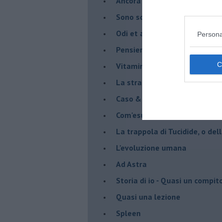
Ancora pensieri & disordine
Sono solo parole
Odi et amo
Persona
Pensieri in disordine sparso
Vitamina D
La strada
Caso & cambiamento
Com'esuli pensieri
La trappola di Tucidide, o dell
L'evoluzione umana
Ad Astra
Storia di io - Quasi un compit
Quasi una lezione
Spleen