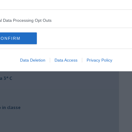
l Data Processing Opt Outs
CONFIRM
Data Deletion
Data Access
Privacy Policy
a 3ª C
o in classe