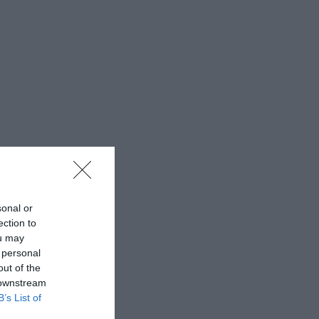
sonal or
ection to
ou may
 personal
out of the
 downstream
B’s List of