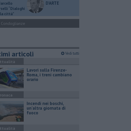
D'ARTE
Marcello
selli “Dialoghi
la città"
Condoglianze
imi articoli
Vedi tutti
ttualità
Lavori sulla Firenze-
Roma, i treni cambiano
orario
ronaca
Incendi nei boschi,
un'altra giornata di
fuoco
ttualità