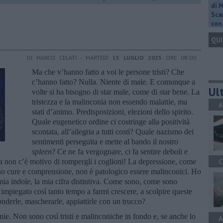
di 
Scar
con 
QUI
DI MARCO CELATI - MARTEDÌ
15 LUGLIO 2025
ORE 08:00
Ma che v’hanno fatto a voi le persone tristi? Che
c’hanno fatto? Nulla. Niente di male. E comunque a
Ult
volte si ha bisogno di star male, come di star bene. La
tristezza e la malinconia non essendo malattie, ma
A
stati d’animo. Predisposizioni, elezioni dello spirito.
Quale eugenetico ordine ci costringe alla positività
scontata, all’allegria a tutti costi? Quale nazismo dei
sentimenti perseguita e mette al bando il nostro
spleen
? Ce ne fa vergognare, ci fa sentire deboli e
 ma non c’è motivo di rompergli i coglioni! La depressione, come
C
rono cure e comprensione, non è patologico essere malinconici. Ho
a mia indole, la mia cifra distintiva. Come sono, come sono
impiegato così tanto tempo a farmi crescere, a scolpire queste
nderle, mascherarle, appiattirle con un trucco?
nie. Non sono così tristi e malinconiche in fondo e, se anche lo
A