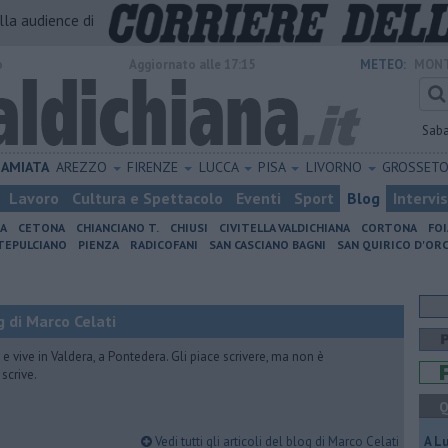
alla audience di
o
Aggiornato alle 17:15
METEO:
MONT
Sab
AMIATA
AREZZO
FIRENZE
LUCCA
PISA
LIVORNO
GROSSET
Lavoro
Cultura e Spettacolo
Eventi
Sport
Blog
Intervi
IA
CETONA
CHIANCIANO T.
CHIUSI
CIVITELLA VALDICHIANA
CORTONA
FO
EPULCIANO
PIENZA
RADICOFANI
SAN CASCIANO BAGNI
SAN QUIRICO D'ORC
 di Marco Celati
vive in Valdera, a Pontedera. Gli piace scrivere, ma non è
scrive.
Q
Vedi tutti gli articoli del blog di Marco Celati
A L