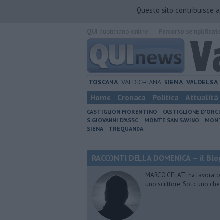
Questo sito contribuisce 
QUI
quotidiano online.
Percorso semplificat
TOSCANA
VALDICHIANA
SIENA
VALDELSA
Home
Cronaca
Politica
Attualità
CASTIGLION FIORENTINO
CASTIGLIONE D'ORC
S.GIOVANNI D'ASSO
MONTE SAN SAVINO
MONT
SIENA
TREQUANDA
RACCONTI DELLA DOMENICA — il Blog
MARCO CELATI ha lavorato e 
uno scrittore. Solo uno che 