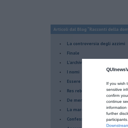
Articoli dal Blog “Racconti della do
La controversia degli azzimi
Finale
L'archivio
QUInewsVa
I nomi
Essere
If you wish 
sensitive in
Res rebus
confirm you
De mente
continue se
information 
La marcia
further disc
Confessioni del pappagallo
participants
Downstream 