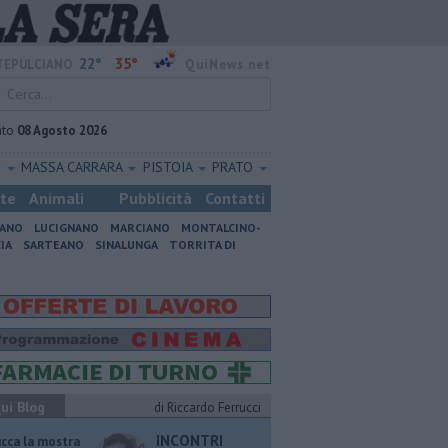
22°
35°
EPULCIANO
QuiNews.net
ato
08 Agosto 2026
O
MASSA CARRARA
PISTOIA
PRATO
ste
Animali
Pubblicità
Contatti
IANO
LUCIGNANO
MARCIANO
MONTALCINO-
IA
SARTEANO
SINALUNGA
TORRITA DI
ui Blog
di Riccardo Ferrucci
INCONTRI
ucca la mostra