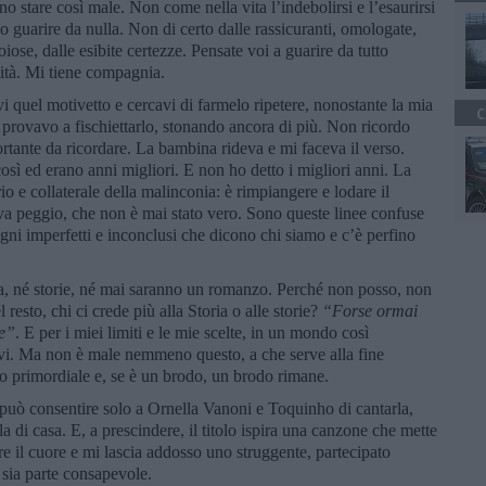
o stare così male. Non come nella vita l’indebolirsi e l’esaurirsi
o guarire da nulla. Non di certo dalle rassicuranti, omologate,
ose, dalle esibite certezze. Pensate voi a guarire da tutto
lità. Mi tiene compagnia.
quel motivetto e cercavi di farmelo ripetere, nonostante la mia
C
a provavo a fischiettarlo, stonando ancora di più. Non ricordo
rtante da ricordare. La bambina rideva e mi faceva il verso.
osì ed erano anni migliori. E non ho detto i migliori anni. La
o e collaterale della malinconia: è rimpiangere e lodare il
ava peggio, che non è mai stato vero. Sono queste linee confuse
egni imperfetti e inconclusi che dicono chi siamo e c’è perfino
a, né storie, né mai saranno un romanzo. Perché non posso, non
 resto, chi ci crede più alla Storia o alle storie?
“
Forse ormai
ie”
. E per i miei limiti e le mie scelte, in un mondo così
revi. Ma non è male nemmeno questo, a che serve alla fine
do primordiale e, se è un brodo, un brodo rimane.
può consentire solo a Ornella Vanoni e Toquinho di cantarla,
rla di casa. E, a prescindere, il titolo ispira una canzone che mette
pre il cuore e mi lascia addosso uno struggente, partecipato
a sia parte consapevole.