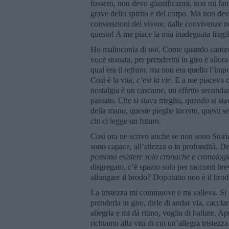
fossero, non devo giustificarmi, non mi fann
grave dello spirito e del corpo. Ma non dev
convenzioni del vivere, dalle convivenze noi
questo! A me piace la mia inadeguata fragi
Ho malinconia di noi. Come quando cantavi 
voce stonata, per prendermi in giro e allor
qual era il
refrain
, ma non era quello l’impo
Così è la vita,
c
’
est la vie
. E a me piaceva c
nostalgia è un cascame, un effetto secondari
passato. Che si stava meglio, quando si st
della mano, queste pieghe incerte, questi s
chi ci legge un futuro.
Così ora ne scrivo anche se non sono Stori
sono capace, all’altezza o in profondità. Del
possono esistere solo cronache e cronolog
disgregato, c’è spazio solo per racconti b
allungare il brodo? Dopotutto non è il bro
La tristezza mi commuove e mi solleva. Si 
prenderla in giro, dirle di andar via, caccia
allegria e mi dà ritmo, voglia di ballare. A
richiamo alla vita di cui un’allegra tristezz