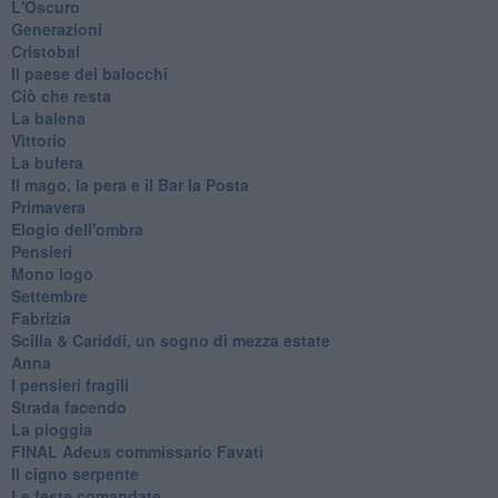
L'Oscuro
Generazioni
Cristobal
Il paese dei balocchi
Ciò che resta
La balena
Vittorio
La bufera
Il mago, la pera e il Bar la Posta
Primavera
Elogio dell'ombra
Pensieri
Mono logo
Settembre
Fabrizia
​Scilla & Cariddi, un sogno di mezza estate
Anna
I pensieri fragili
Strada facendo
La pioggia
FINAL Adeus commissario Favati
Il cigno serpente
Le feste comandate