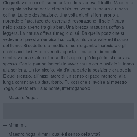
Cinguettavano uccelli, se ne udiva o intravedeva il frullio. Maestro e
discepolo salivano per la strada bianca, verso la radura a mezza
collina. La loro destinazione. Una volta giunti si fermarono a
riprendere fiato, facendo esercizi di respirazione. Il sole filtrava
nello spazio aperto fra gli alberi. Una brezza mattutina soffiava
leggera. La natura offriva il meglio di sé. Da quella posizione si
vedevano i paesi arrampicati sui colli, s’intuiva la valle ed il corso
del fiume. Si sedettero a meditare, con le gambe incrociate e gli
occhi socchiusi. Erano venuti apposta. Il maestro, immobile,
sembrava una statua di cera. Il discepolo, più inquieto, si muoveva
spesso. Con le gambe incrociate avvertiva un certo fastidio in fondo
alla schiena. Un formicolio. Ma d’altra parte la posizione era quella.
E quel silenzio, all’inizio latore di un senso di pace interiore, alla
lunga cominciava a disturbarlo. Fu così che si rivolse al maestro
Yoga, questo era il suo nome, interrogandolo.
— Maestro Yoga…
— Mmmm…
— Maestro Yoga, dimmi, qual è il senso della vita?