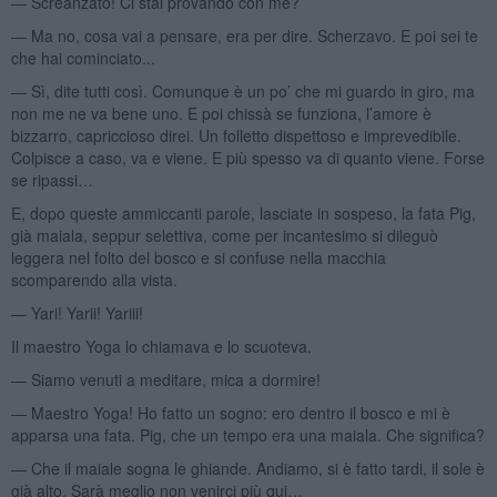
— Screanzato! Ci stai provando con me?
— Ma no, cosa vai a pensare, era per dire. Scherzavo. E poi sei te
che hai cominciato...
— Sì, dite tutti così. Comunque è un po’ che mi guardo in giro, ma
non me ne va bene uno. E poi chissà se funziona, l’amore è
bizzarro, capriccioso direi. Un folletto dispettoso e imprevedibile.
Colpisce a caso, va e viene. E più spesso va di quanto viene. Forse
se ripassi…
E, dopo queste ammiccanti parole, lasciate in sospeso, la fata Pig,
già maiala, seppur selettiva, come per incantesimo si dileguò
leggera nel folto del bosco e si confuse nella macchia
scomparendo alla vista.
— Yari! Yarii! Yariii!
Il maestro Yoga lo chiamava e lo scuoteva.
— Siamo venuti a meditare, mica a dormire!
— Maestro Yoga! Ho fatto un sogno: ero dentro il bosco e mi è
apparsa una fata. Pig, che un tempo era una maiala. Che significa?
— Che il maiale sogna le ghiande. Andiamo, si è fatto tardi, il sole è
già alto. Sarà meglio non venirci più qui…