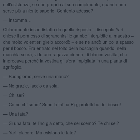
dell’esistenza, se non proprio al suo compimento, quando non
serve più a niente saperlo. Contento adesso?
— Insomma…
Chiaramente insoddisfatto da quella risposta il discepolo Yari
chiese il permesso di sgranchirsi le gambe intorpidite al maestro –
che molto volentieri glielo accordò – e se ne andò un po' a spasso
per il bosco. Era entrato nel folto della boscaglia quando, nella
macchia scura, vide una ragazza bionda, di bianco vestita, che
imprecava perché la vestina gli s’era impigliata in una pianta di
agrifoglio.
— Buongiorno, serve una mano?
— No grazie, faccio da sola.
— Chi sei?
— Come chi sono? Sono la fatina Pig, protettrice del bosco!
— Una fata?
— Sì una fata, te l’ho già detto, che sei scemo? Te chi sei?
— Yari, piacere. Ma esistono le fate?