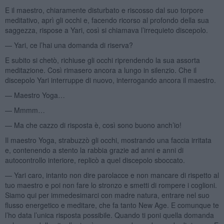
E il maestro, chiaramente disturbato e riscosso dal suo torpore
meditativo, aprì gli occhi e, facendo ricorso al profondo della sua
saggezza, rispose a Yari, così si chiamava l’irrequieto discepolo.
— Yari, ce l’hai una domanda di riserva?
E subito si chetò, richiuse gli occhi riprendendo la sua assorta
meditazione. Così rimasero ancora a lungo in silenzio. Che il
discepolo Yari interruppe di nuovo, interrogando ancora il maestro.
— Maestro Yoga…
— Mmmm…
— Ma che cazzo di risposta è, così sono buono anch’io!
Il maestro Yoga, strabuzzò gli occhi, mostrando una faccia irritata
e, contenendo a stento la rabbia grazie ad anni e anni di
autocontrollo interiore, replicò a quel discepolo sboccato.
— Yari caro, intanto non dire parolacce e non mancare di rispetto al
tuo maestro e poi non fare lo stronzo e smetti di rompere i coglioni.
Siamo qui per immedesimarci con madre natura, entrare nel suo
flusso energetico e meditare, che fa tanto New Age. E comunque te
l’ho data l’unica risposta possibile. Quando ti poni quella domanda