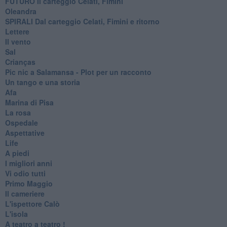
FUTURO Il carteggio Celati, Fimini
Oleandra
SPIRALI Dal carteggio Celati, Fimini e ritorno
Lettere
Il vento
Sal
Crianças
Pic nic a Salamansa - Plot per un racconto
Un tango e una storia
Afa
Marina di Pisa
La rosa
Ospedale
Aspettative
Life
A piedi
I migliori anni
Vi odio tutti
Primo Maggio
Il cameriere
L'ispettore Calò
L'isola
A teatro a teatro !