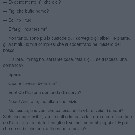
— Evidentemente sì, che dici?
— Pig, che buffo nome?
— Bellino il tuo.
— E fai gli incantesimi?
— Non tanto, sono più la custode qui, sorveglio gli alberi, le piante,
gli animali, uomini compresi che si addentrano nel mistero del
bosco.
— E allora, immagino, sai tante cose, fata Pig. E se ti facessi una
domanda?
— Spara.
— Qual è il senso della vita?
— See! Ce l’hai una domanda di riserva?
— Nooo! Anche te, ma allora è un vizio!
— Ma, scusa, che vuoi che conosca della vita di voialtri umani?
Siete incomprensibili, venite dalla donna sulla Terra e non rispettate
né l’una né l’altra, date il meglio di voi nei momenti peggiori. E poi
che ne so io, che una volta ero una maiala?