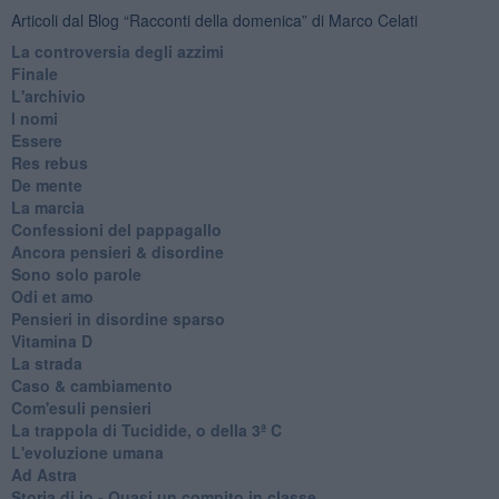
Articoli dal Blog “Racconti della domenica” di Marco Celati
La controversia degli azzimi
Finale
L'archivio
I nomi
Essere
Res rebus
De mente
La marcia
Confessioni del pappagallo
Ancora pensieri & disordine
Sono solo parole
Odi et amo
Pensieri in disordine sparso
Vitamina D
La strada
Caso & cambiamento
Com'esuli pensieri
La trappola di Tucidide, o della 3ª C
L'evoluzione umana
Ad Astra
Storia di io - Quasi un compito in classe