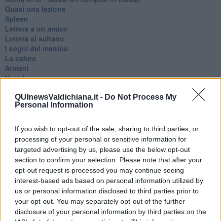
Quasi una lezione
Spleen
Lettera a un amico
Lettera al sultano
I sogni del mattino
La calura
Armani
Nuvole
Via Firenze
QUInewsValdichiana.it -
Do Not Process My
Album
Personal Information
Tristezza
I libri
La scadenza
If you wish to opt-out of the sale, sharing to third parties, or
Passo a due
processing of your personal or sensitive information for
Vivere
targeted advertising by us, please use the below opt-out
Prima di andare via
section to confirm your selection. Please note that after your
Triage
opt-out request is processed you may continue seeing
Persona
interest-based ads based on personal information utilized by
Relitti
us or personal information disclosed to third parties prior to
Lucio
your opt-out. You may separately opt-out of the further
PRIMO
disclosure of your personal information by third parties on the
Sogni & incubi