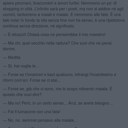
spiare piromani, bracconieri e amori furtivi. Nemmeno un po' di
shopping in città. L’infinito sarà per i poeti, ma non si addice né agli
uomini, tantomeno a maiali e maiale. E nemmeno alle fate. È una
tale noia! In fondo la vita senza fine non ha senso, è una ripetizione
continua senza direzione, né significato.
— E sticazzi! Chissà cosa ne penserebbe il mio maestro!
— Ma chi, quel vecchio nella radura? Che vuoi che ne pensi,
dorme.
— Medita.
— Sì, hai voglia te…
— Forse se t’innamori e baci qualcuno, infrangi l’incantesimo e
ritorni com’eri. Forse se ci stai...
— Forse se, già che ci sono, me lo scopo ridivento maiala. È
questo che vuoi dire?
— Ma no! Però, in un certo senso... Anzi, se avete bisogno…
— Fai il lumacone con una fata!
— No, no, semmai pensavo alla maiala…