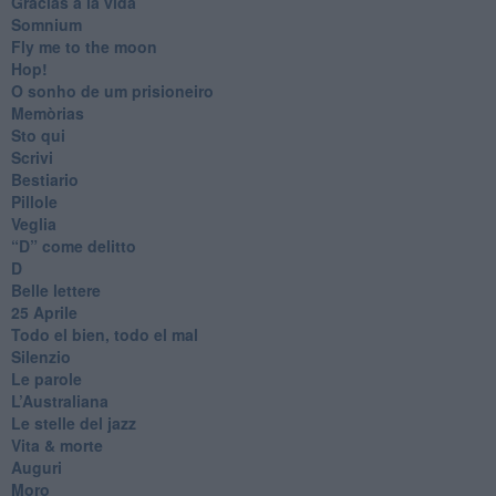
Gracias a la vida
Somnium
Fly me to the moon
Hop!
O sonho de um prisioneiro
Memòrias
Sto qui
Scrivi
Bestiario
Pillole
Veglia
​“D” come delitto
D
Belle lettere
25 Aprile
Todo el bien, todo el mal
Silenzio
Le parole
​L’Australiana
Le stelle del jazz
Vita & morte
Auguri
Moro