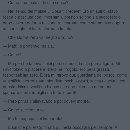
— Come una maiala, in che senso?
— Nel senso del maiale… Cosa ti credevi? Ero un suino, stavo
rosea e pasciuta con i miei simili, poi non so che sia successo: o
dopo essere defunta mi sono reincarnata come sto adesso oppure
un sortilegio mi ha trasformata in fata.
— Che storia! Però va meglio ora, no?
— Mah! Io preferivo maiala.
— Come?
— Ma perché facevo i miei porci comodi, la mia porca figura. Mi
risvoltolavo a piacere e libera nel trogolo, ero bella grassa,
responsabilità zero. E ora mi ritrovo qui, guardiana del bosco, come
una silfide stereotipata: biondina, occhi azzurri, secca ricucita e con
questo ridicolo vestitino bianco che non mi posso nemmeno
sporcare e mi s’impiglia da tutte le parti!
— Però prima ti allevavano e poi dovevi morire.
— Come succede a voi.
— Ma te, capace, sei immortale!
— E sai che palle! Confinata qui nella boscaglia per sempre. A