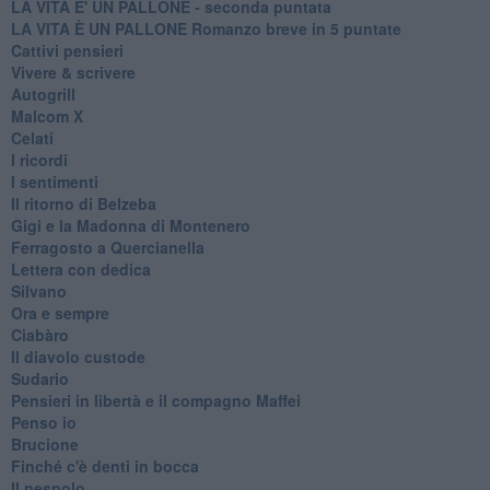
LA VITA E' UN PALLONE - seconda puntata
LA VITA È UN PALLONE Romanzo breve in 5 puntate
Cattivi pensieri
Vivere & scrivere
Autogrill
Malcom X
Celati
I ricordi
I sentimenti
Il ritorno di Belzeba
Gigi e la Madonna di Montenero
Ferragosto a Quercianella
Lettera con dedica
Silvano
Ora e sempre
Ciabàro
Il diavolo custode
Sudario
Pensieri in libertà e il compagno Maffei
Penso io
Brucione
Finché c'è denti in bocca
Il nespolo