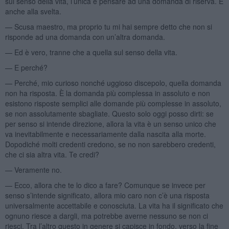
sul senso della vita, l’unica è pensare ad una domanda di riserva. E
anche alla svelta.
— Scusa maestro, ma proprio tu mi hai sempre detto che non si
risponde ad una domanda con un’altra domanda.
— Ed è vero, tranne che a quella sul senso della vita.
— E perché?
— Perché, mio curioso nonché uggioso discepolo, quella domanda
non ha risposta. È la domanda più complessa in assoluto e non
esistono risposte semplici alle domande più complesse in assoluto,
se non assolutamente sbagliate. Questo solo oggi posso dirti: se
per senso si intende direzione, allora la vita è un senso unico che
va inevitabilmente e necessariamente dalla nascita alla morte.
Dopodiché molti credenti credono, se no non sarebbero credenti,
che ci sia altra vita. Te credi?
— Veramente no.
— Ecco, allora che te lo dico a fare? Comunque se invece per
senso s’intende significato, allora mio caro non c’è una risposta
universalmente accettabile e conosciuta. La vita ha il significato che
ognuno riesce a dargli, ma potrebbe averne nessuno se non ci
riesci. Tra l’altro questo in genere si capisce in fondo, verso la fine