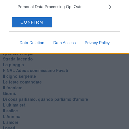
Il mago, la pera e il Bar la Posta
Primavera
Personal Data Processing Opt Outs
Elogio dell'ombra
Pensieri
CONFIRM
Mono logo
Settembre
Fabrizia
​Scilla & Cariddi, un sogno di mezza estate
Data Deletion
Data Access
Privacy Policy
Anna
I pensieri fragili
Strada facendo
La pioggia
FINAL Adeus commissario Favati
Il cigno serpente
Le feste comandate
Il focolare
Giorni.
Di cosa parliamo, quando parliamo d'amore
L'ultima età
Il salice
L'Annina
L'amore
I poeti