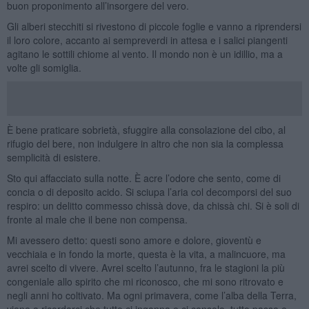
buon proponimento all’insorgere del vero.
Gli alberi stecchiti si rivestono di piccole foglie e vanno a riprendersi
il loro colore, accanto ai sempreverdi in attesa e i salici piangenti
agitano le sottili chiome al vento. Il mondo non è un idillio, ma a
volte gli somiglia.
È bene praticare sobrietà, sfuggire alla consolazione del cibo, al
rifugio del bere, non indulgere in altro che non sia la complessa
semplicità di esistere.
Sto qui affacciato sulla notte. È acre l’odore che sento, come di
concia o di deposito acido. Si sciupa l’aria col decomporsi del suo
respiro: un delitto commesso chissà dove, da chissà chi. Si è soli di
fronte al male che il bene non compensa.
Mi avessero detto: questi sono amore e dolore, gioventù e
vecchiaia e in fondo la morte, questa è la vita, a malincuore, ma
avrei scelto di vivere. Avrei scelto l’autunno, fra le stagioni la più
congeniale allo spirito che mi riconosco, che mi sono ritrovato e
negli anni ho coltivato. Ma ogni primavera, come l’alba della Terra,
viene a ricordarci che tutto ci inganna e ci consola, tutto passa e