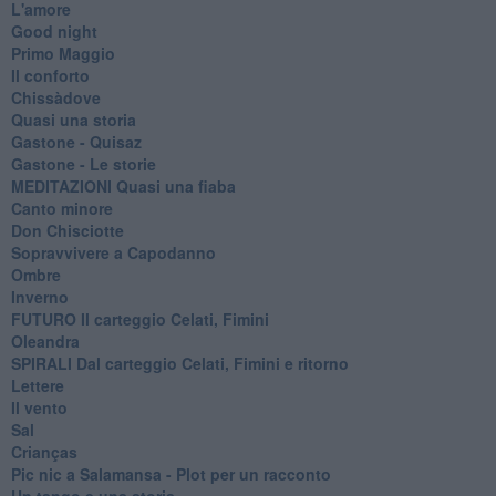
L'amore
Good night
Primo Maggio
Il conforto
Chissàdove
Quasi una storia
Gastone - Quisaz
Gastone - Le storie
MEDITAZIONI Quasi una fiaba
Canto minore
Don Chisciotte
Sopravvivere a Capodanno
Ombre
Inverno
FUTURO Il carteggio Celati, Fimini
Oleandra
SPIRALI Dal carteggio Celati, Fimini e ritorno
Lettere
Il vento
Sal
Crianças
Pic nic a Salamansa - Plot per un racconto
Un tango e una storia