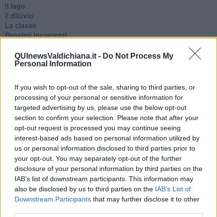
Il lago
Il diluvio
La classe
Pensieri incoerenti
Dal balcone
Insomnia
QUInewsValdichiana.it -
Do Not Process My
Il guardiano
Personal Information
Lo sgombero
Erodoto e Tucidide
If you wish to opt-out of the sale, sharing to third parties, or
Il padre della storia
processing of your personal or sensitive information for
Pensieri brevi
targeted advertising by us, please use the below opt-out
L'evoluzione della specie
section to confirm your selection. Please note that after your
Il servizio
opt-out request is processed you may continue seeing
Riflessioni
interest-based ads based on personal information utilized by
L'Oscuro
us or personal information disclosed to third parties prior to
Generazioni
your opt-out. You may separately opt-out of the further
Cristobal
disclosure of your personal information by third parties on the
Il paese dei balocchi
IAB’s list of downstream participants. This information may
Ciò che resta
also be disclosed by us to third parties on the
IAB’s List of
La balena
Vittorio
Downstream Participants
that may further disclose it to other
La bufera
third parties.