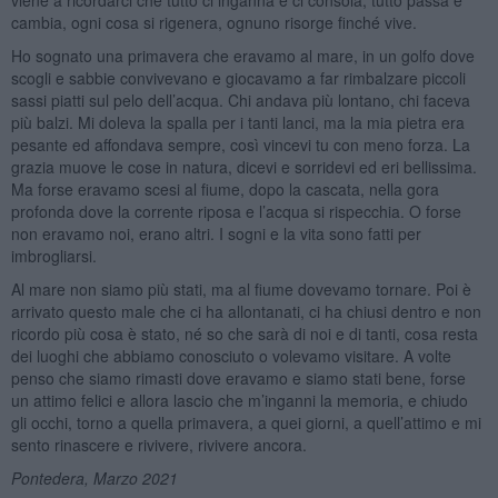
cambia, ogni cosa si rigenera, ognuno risorge finché vive.
Ho sognato una primavera che eravamo al mare, in un golfo dove
scogli e sabbie convivevano e giocavamo a far rimbalzare piccoli
sassi piatti sul pelo dell’acqua. Chi andava più lontano, chi faceva
più balzi. Mi doleva la spalla per i tanti lanci, ma la mia pietra era
pesante ed affondava sempre, così vincevi tu con meno forza. La
grazia muove le cose in natura, dicevi e sorridevi ed eri bellissima.
Ma forse eravamo scesi al fiume, dopo la cascata, nella gora
profonda dove la corrente riposa e l’acqua si rispecchia. O forse
non eravamo noi, erano altri. I sogni e la vita sono fatti per
imbrogliarsi.
Al mare non siamo più stati, ma al fiume dovevamo tornare. Poi è
arrivato questo male che ci ha allontanati, ci ha chiusi dentro e non
ricordo più cosa è stato, né so che sarà di noi e di tanti, cosa resta
dei luoghi che abbiamo conosciuto o volevamo visitare. A volte
penso che siamo rimasti dove eravamo e siamo stati bene, forse
un attimo felici e allora lascio che m’inganni la memoria, e chiudo
gli occhi, torno a quella primavera, a quei giorni, a quell’attimo e mi
sento rinascere e rivivere, rivivere ancora.
Pontedera, Marzo 2021