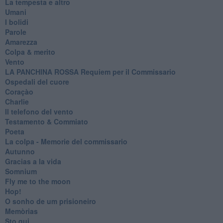
La tempesta e altro
Umani
I bolidi
Parole
Amarezza
Colpa & merito
Vento
​LA PANCHINA ROSSA Requiem per il Commissario
Ospedali del cuore
Coraçào
Charlie
Il telefono del vento
Testamento & Commiato
Poeta
​La colpa - Memorie del commissario
Autunno
Gracias a la vida
Somnium
Fly me to the moon
Hop!
O sonho de um prisioneiro
Memòrias
Sto qui