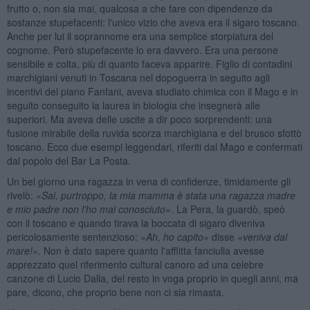
frutto o, non sia mai, qualcosa a che fare con dipendenze da
sostanze stupefacenti: l'unico vizio che aveva era il sigaro toscano.
Anche per lui il soprannome era una semplice storpiatura del
cognome. Però stupefacente lo era davvero. Era una persone
sensibile e colta, più di quanto faceva apparire. Figlio di contadini
marchigiani venuti in Toscana nel dopoguerra in seguito agli
incentivi del piano Fanfani, aveva studiato chimica con il Mago e in
seguito conseguito la laurea in biologia che insegnerà alle
superiori. Ma aveva delle uscite a dir poco sorprendenti: una
fusione mirabile della ruvida scorza marchigiana e del brusco sfottò
toscano. Ecco due esempi leggendari, riferiti dal Mago e confermati
dal popolo del Bar La Posta.
Un bel giorno una ragazza in vena di confidenze, timidamente gli
rivelò: «
Sai, purtroppo, la mia mamma è stata una ragazza madre
e mio padre non l'ho mai conosciuto»
. La Pera, la guardò, speò
con il toscano e quando tirava la boccata di sigaro diveniva
pericolosamente sentenzioso: «
Ah, ho capito»
disse
«veniva dal
mare!».
Non è dato sapere quanto l'afflitta fanciulla avesse
apprezzato quel riferimento cultural canoro ad una celebre
canzone di Lucio Dalla, del resto in voga proprio in quegli anni, ma
pare, dicono, che proprio bene non ci sia rimasta.