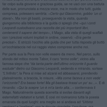
far colpo sulla giovane e graziosa guida, se ne uscì con una battuta
delle sue, pronunciata a mezza voce, ma in modo che tutti, guida
compresa, potessero sentirla: «
Certo qui Giacomino, gobbo 'un ci
stava!».
Ma non gli bastò, proseguendo la visita, quando
giungemmo alla biblioteca e la guida ci spiegò che «
qui i conti
Leopardi custodivano una raccolta dei più importanti libri,
contenenti il sapere del tempo»
, il Mago, alla vista di quegli scaffali
con i preziosi volumi impilati in ordine, osservò: «
Era gente
precisa!».
E strizzò l'occhio alla guida che per tutta risposta gli buttò
un'occhiataccia nel cui raggio visivo comprese anche noi.
Per parte sua la Pera non volle essere da meno. Nel parco, sullo
sfondo del mitico monte Tabor, il caro
"ermo colle",
vicino alla
famosa siepe che
"da tanta parte dell'ultimo orizzonte il guardo
esclude"
dietro cui Giacomo Leopardi, sedendo e mirando, scrisse
"L'Infinito"
, la Pera si mise ad alzarsi ed abbassarsi, prendendo
platealmente, a braccia, le misure. «
Ma come faceva a non vede'
l'orizzonte? Era basso forte! Ma gli bastava tirassi un po' su...».
E di
rimando: «
Qui la scepre 'un è mi'a tanto alta...»
confermava il
Mago. Naturalmente questa scenetta si svolse davanti agli
esterrefatti visitatori e turisti. E così mi rovinarono tutta la poesia
emanata da quei luoghi: era meglio se si andava ad
"Urbino
ventoso"
a "mettere", con le dovute virgolette, l'aquilone, ma