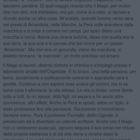
lasciamo perdere. Di quel viaggio ricordo che il Mago, per motivi
che non dirò, era tristissimo, ma poi, come si è visto, si riprese e
ricordo anche un’altra cosa. All’andata, quando fummo verso sera
nei pressi di Amandola, nelle Marche, la Pera volle scendere dalla
macchina e si mise a correre nei campi, poi sparì dietro una
macchia e tornò. Aveva una strana euforia, disse che quella era la
sua terra, la sua aria e io pensai che bel nome per un paese:
“Amandola”. Ma non era un gerundio, viene da mandorla, in
dialetto fermano
“la mannola”
, un frutto prezioso ed amaro.
Il Mago si laureò, diventò dottore in chimica e s'impiegò presso il
laboratorio analisi dell'Ospedale. E fu bravo, una bella persona, per
bene, socialmente e politicamente coerente e sopratutto cara e
gentile. Continuo a non sapere cosa unisce gli uomini, ma si sa
bene cosa li allontana: la vita stessa. La vita ci divise, come divide
tutto e tutti. Io mi sposai, ebbi figli, mi separa e ho avuto altre
convivenze, altri affetti. Anche la Pera si sposò, ebbe un figlio, è
stato professore fino alla pensione. Raramente ci incontriamo.
Sempre meno. Pure il professor Fiumalbi, detto Cignale, è
pensionato ed è diventato un valente scrittore. Anche con il Mago
non ci vedevamo quasi più, ognuno seguiva il suo corso nel chiuso
della propria esistenza e di ciò che viene o rimane dopo la
giovinezza. Lui restò giovanotto per sempre, almeno all'anagrafe,