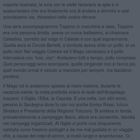
coperta ricamata, la luna con le stelle facevano la spia e ci
sussurravano che era finalmente ora di andare a dormire e così
scivolavamo via, ritirandoci nelle nostre dimore.
Una sera accompagnammo Toppino in macchina a casa, Toppino
era una persona timida, aveva un nome bellissimo, si chiamava
Celestino, corretto dal volgo in Celeste e con quel soprannome.
Quella sera al Circolo Bertelli, a tombola aveva vinto un pollo, sì un
pollo vivo! Nel viaggio Celeste ed il Mago cantavano e il pollo
intercalava con
"coo, coo".
Andavano tutti a tempo, pollo compreso.
Quei personaggi sono scomparsi, quelle zingarate non si fanno più,
quel mondo ormai è venuto a mancare per sempre, ma lasciamo
perdere.
Il Mago ed io andammo spesso al mare insieme, durante le
vacanze estive: la meta preferita erano le isole dell'Arcipelago
toscano: il Giglio, l'Elba, la Capraia. E una volta, con altri amici,
persino in Sardegna dove fu con noi anche Enrico Rossi, futuro
Sindaco e Presidente della Regione Toscana. Si andava in tenda,
prevalentemente a campeggio libero, allora era consentito, talvolta
nei campeggi organizzati. Al Giglio ci portò una cinquecento
caricata come fossimo profughi e da me mal guidata in un viaggio
che, a causa dei colpi di sonno, si rivelò lungo e avventuroso. Ci