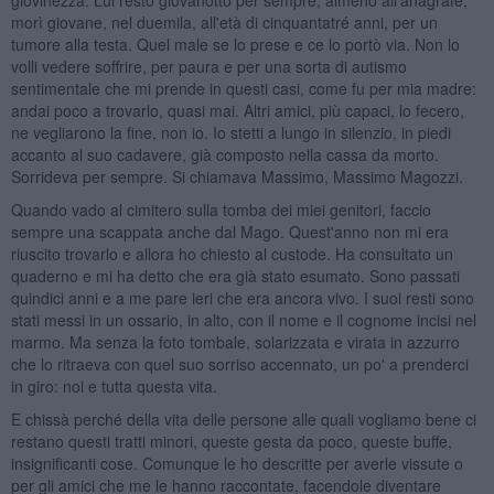
morì giovane, nel duemila, all'età di cinquantatré anni, per un
tumore alla testa. Quel male se lo prese e ce lo portò via. Non lo
volli vedere soffrire, per paura e per una sorta di autismo
sentimentale che mi prende in questi casi, come fu per mia madre:
andai poco a trovarlo, quasi mai. Altri amici, più capaci, lo fecero,
ne vegliarono la fine, non io. Io stetti a lungo in silenzio, in piedi
accanto al suo cadavere, già composto nella cassa da morto.
Sorrideva per sempre. Si chiamava Massimo, Massimo Magozzi.
Quando vado al cimitero sulla tomba dei miei genitori, faccio
sempre una scappata anche dal Mago. Quest'anno non mi era
riuscito trovarlo e allora ho chiesto al custode. Ha consultato un
quaderno e mi ha detto che era già stato esumato. Sono passati
quindici anni e a me pare ieri che era ancora vivo. I suoi resti sono
stati messi in un ossario, in alto, con il nome e il cognome incisi nel
marmo. Ma senza la foto tombale, solarizzata e virata in azzurro
che lo ritraeva con quel suo sorriso accennato, un po' a prenderci
in giro: noi e tutta questa vita.
E chissà perché della vita delle persone alle quali vogliamo bene ci
restano questi tratti minori, queste gesta da poco, queste buffe,
insignificanti cose. Comunque le ho descritte per averle vissute o
per gli amici che me le hanno raccontate, facendole diventare