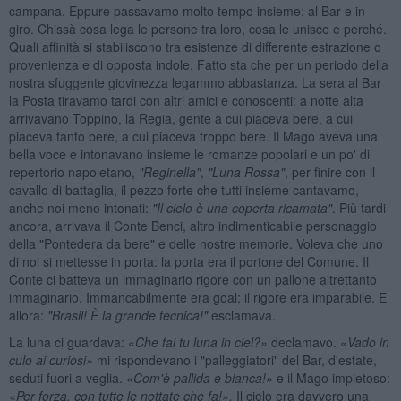
campana. Eppure passavamo molto tempo insieme: al Bar e in
giro. Chissà cosa lega le persone tra loro, cosa le unisce e perché.
Quali affinità si stabiliscono tra esistenze di differente estrazione o
provenienza e di opposta indole. Fatto sta che per un periodo della
nostra sfuggente giovinezza legammo abbastanza. La sera al Bar
la Posta tiravamo tardi con altri amici e conoscenti: a notte alta
arrivavano Toppino, la Regia, gente a cui piaceva bere, a cui
piaceva tanto bere, a cui piaceva troppo bere. Il Mago aveva una
bella voce e intonavano insieme le romanze popolari e un po' di
repertorio napoletano,
"Reginella"
,
"Luna Rossa"
, per finire con il
cavallo di battaglia, il pezzo forte che tutti insieme cantavamo,
anche noi meno intonati:
"Il cielo è una coperta ricamata"
. Più tardi
ancora, arrivava il Conte Benci, altro indimenticabile personaggio
della "Pontedera da bere" e delle nostre memorie. Voleva che uno
di noi si mettesse in porta: la porta era il portone del Comune. Il
Conte ci batteva un immaginario rigore con un pallone altrettanto
immaginario. Immancabilmente era goal: il rigore era imparabile. E
allora:
"Brasil! È la grande tecnica!"
esclamava.
La luna ci guardava: «
Che fai tu luna in ciel?»
declamavo. «
Vado in
culo ai curiosi»
mi rispondevano i "palleggiatori" del Bar, d'estate,
seduti fuori a veglia. «
Com'è pallida e bianca!»
e il Mago impietoso:
«
Per forza, con tutte le nottate che fa!».
Il cielo era davvero una