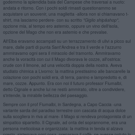
godemmo la splendida baia del Campese che traversai a nuoto:
andata e ritorno. Con i pochi soldi rimasti questionammo se
acquistare un souvenir, una maglietta -allora non si chiamavano t-
shirt, ma lasciamo perdere- con su scritto
"Giglio ship&shop"
,
opzione mia, al tempo ero astemio, oppure un vino dell'isola,
opzione del Mago che non era astemio e che prevalse.
All'Elba eravamo accampati su un terrazzamento di ulivi a picco sul
mare, dalle parti di punta Sant'Andrea e tra il verde e l'azzurro
ammiravamo ogni sera il miracolo del tramonto. Ammiravamo
anche la voracità con cui il Mago divorava le cozze, all'ostrica:
crude con il limone, ad una velocità doppia della nostra. Aveva
studiato chimica a Livorno: la mattina prestissimo alle bancarelle la
colazione con pochi soldi era, di terra, panino e lampredotto e, di
mare, cozze. Appunto. Era con noi il futuro professor Fiumalbi,
detto Cignale e anche lui ne restò ammirato, oltre a condividere,
s'intende, la mirabile bellezza del paesaggio.
Sempre con il prof Fiumalbi, in Sardegna, a Capo Caccia -una
variante sarda del paradiso terrestre con cascata di acqua dolce
sulla scogliera in riva al mare- il Mago si rendeva protagonista di un
simpatico siparietto. Il Cignale, ad onta del soprannome, era una
persona meticolosa e organizzata: la mattina in tenda si alzava
presto, sistemava ogni cosa, preparava il caffè, se avesse potuto lo