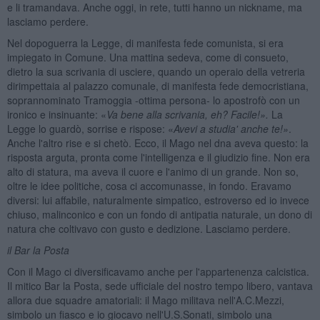
e li tramandava. Anche oggi, in rete, tutti hanno un nickname, ma
lasciamo perdere.
Nel dopoguerra la Legge, di manifesta fede comunista, si era
impiegato in Comune. Una mattina sedeva, come di consueto,
dietro la sua scrivania di usciere, quando un operaio della vetreria
dirimpettaia al palazzo comunale, di manifesta fede democristiana,
soprannominato Tramoggia -ottima persona- lo apostrofò con un
ironico e insinuante: «
Va bene alla scrivania, eh? Facile!».
La
Legge lo guardò, sorrise e rispose: «
Avevi a studia' anche te!»
.
Anche l'altro rise e si chetò. Ecco, il Mago nel dna aveva questo: la
risposta arguta, pronta come l'intelligenza e il giudizio fine. Non era
alto di statura, ma aveva il cuore e l'animo di un grande. Non so,
oltre le idee politiche, cosa ci accomunasse, in fondo. Eravamo
diversi: lui affabile, naturalmente simpatico, estroverso ed io invece
chiuso, malinconico e con un fondo di antipatia naturale, un dono di
natura che coltivavo con gusto e dedizione. Lasciamo perdere.
il Bar la Posta
Con il Mago ci diversificavamo anche per l'appartenenza calcistica.
Il mitico Bar la Posta, sede ufficiale del nostro tempo libero, vantava
allora due squadre amatoriali: il Mago militava nell'A.C.Mezzi,
simbolo un fiasco e io giocavo nell'U.S.Sonati, simbolo una