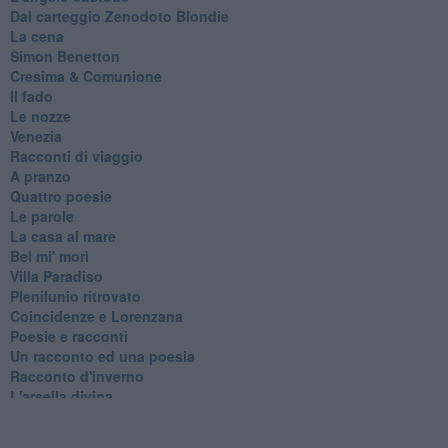
Dal carteggio Zenodoto Blondie
La cena
Simon Benetton
Cresima & Comunione
Il fado
Le nozze
Venezia
Racconti di viaggio
A pranzo
Quattro poesie
Le parole
La casa al mare
Bel mi' morì
Villa Paradiso
Plenilunio ritrovato
Coincidenze e Lorenzana
Poesie e racconti
Un racconto ed una poesia
Racconto d'inverno
​L'arsella divina
Poesie e racconti