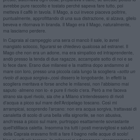
avrebbe pure raccolto e tostato perché sapeva fare tutto, poi
metteva il caffè in tavola. Il Mago, a cui invece piaceva poltrire,
puntualmente, approfittando di una sua distrazione, si alzava, glielo
beveva e ritornava in branda. Il Mago era il Mago, naturalmente,
ma lasciamo perdere.
In Capraia al campeggio una sera ci mancò il sale, io avrei
mangiato sciocco, figurarsi se chiedevo qualcosa ad estranei. Il
Mago che non era un adone, ma era simpatico ed intraprendente,
andò presso la tenda di due ragazze, accampate sotto di noi e se
lo fece dare. Erano due milanesi e la mattina dopo andammo al
mare con loro, presso una piccola cala lungo la scogliera «
sotto un
rivolo di acqua sorgiva»
,così dissero le longobarde. In effetti la
scogliera meritava e forse anche le milanesi, non l'abbiamo mai
saputo -almeno non io- e pure il rivolo c'era. Però a me faceva
strano sia quel rivolo, sia che a Milano s'intendessero di rivoli
d'acqua a picco sul mare dell'Arcipelago toscano. Così mi
arrampicai, scoprendo l'arcano: non era acqua sorgiva, trattavasi di
canaletta di scolo di una bella villa signorile, se non abusiva,
anch'essa a picco sul mare, purtroppo esattamente sovrastante
quell'idilliaca caletta. Insomma tra tutti i posti meravigliosi e salubri
della Capraia eravamo finiti a fare il bagno nelle acque di scolo!
Non ci volli più tornare, le milanesi si sdegnarono, ricomprammo il