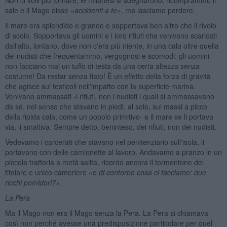
sale e il Mago disse «
accidenti a te»
, ma lasciamo perdere.
Il mare era splendido e grande e sopportava ben altro che il rivolo
di scolo. Sopportava gli uomini e i loro rifiuti che venivano scaricati
dall'alto, lontano, dove non c'era più niente, in una cala oltre quella
dei nudisti che frequentammo, vergognosi e scomodi: gli uomini
non facciano mai un tuffo di testa da una certa altezza senza
costume! Da restar senza fiato! È un effetto della forza di gravità
che agisce sui testicoli nell'impatto con la superficie marina.
Venivano ammassati -i rifiuti, non i nudisti i quali si ammassavano
da sé, nel senso che stavano in piedi, al sole, sui massi a picco
della ripida cala, come un popolo primitivo- e il mare se li portava
via, li smaltiva. Sempre detto, beninteso, dei rifiuti, non dei nudisti.
Vedevamo i carcerati che stavano nel penitenziario sull'isola, li
portavano con delle camionette al lavoro. Andavamo a pranzo in un
piccola trattoria a metà salita, ricordo ancora il tormentone del
titolare e unico cameriere «e
di contorno cosa ci facciamo: due
ricchi pomidori?».
La Pera
Ma il Mago non era il Mago senza la Pera. La Pera si chiamava
così non perché avesse una predisposizione particolare per quel