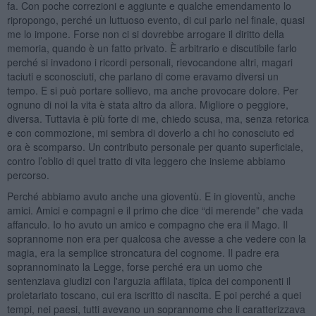
fa. Con poche correzioni e aggiunte e qualche emendamento lo
ripropongo, perché un luttuoso evento, di cui parlo nel finale, quasi
me lo impone. Forse non ci si dovrebbe arrogare il diritto della
memoria, quando è un fatto privato. È arbitrario e discutibile farlo
perché si invadono i ricordi personali, rievocandone altri, magari
taciuti e sconosciuti, che parlano di come eravamo diversi un
tempo. E si può portare sollievo, ma anche provocare dolore. Per
ognuno di noi la vita è stata altro da allora. Migliore o peggiore,
diversa. Tuttavia è più forte di me, chiedo scusa, ma, senza retorica
e con commozione, mi sembra di doverlo a chi ho conosciuto ed
ora è scomparso. Un contributo personale per quanto superficiale,
contro l’oblio di quel tratto di vita leggero che insieme abbiamo
percorso.
Perché abbiamo avuto anche una gioventù. E in gioventù, anche
amici. Amici e compagni e il primo che dice “di merende” che vada
affanculo. Io ho avuto un amico e compagno che era il Mago. Il
soprannome non era per qualcosa che avesse a che vedere con la
magia, era la semplice stroncatura del cognome. Il padre era
soprannominato la Legge, forse perché era un uomo che
sentenziava giudizi con l'arguzia affilata, tipica dei componenti il
proletariato toscano, cui era iscritto di nascita. E poi perché a quei
tempi, nei paesi, tutti avevano un soprannome che li caratterizzava