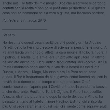
anche mie. Ho fatto del mio meglio. Dice che a scrivere si perdono i
contatti con la realtà e non ce lo possiamo permettere. E io questa
cosa non so nemmeno se sia vera o giusta, ma lasciamo perdere.
Pontedera, 14 maggio 2015
_______________________
Ciabàro
Ho riesumato questi vecchi scritti perché pochi giorni fa Arduino
Peretti, detto la Pera, professore di scienze in pensione, è morto. A
73 anni lascia un mondo di affetti, la cara moglie, il figlio, la nuora, il
nipotino, la sorella. E le arnie, era un provetto apicultore. In ultimo
ha lasciato anche noi. Degli antichi frequentatori del vecchio Bar La
Posta rimaniamo pochi ancora in vita della nostra classe di età.
Duccio, il Mezzo, il Mago, Maurino e ora La Pera se ne sono
andati. Il Bar è frequentato da altri: giovani come fummo noi, con la
novità delle donne che al tempo ci erano precluse. Ora è
semichiuso o semiaperto per il Covid, prima della pandemia faceva
anche ristorante. Restiamo Toni, il Cignale, il Vitt e il sottoscritto.
Alioscia, divenuto proprietario dopo la morte del padre Pinolo, ha
passato la mano al fratello minore Paolino. E di noi chi si ricorda
più. Ci si vede raramente, quasi mai, ci si sente come sopravvissuti.