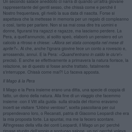
Un secondo salace aneddoto ci narra di quando un'altra giovane
rappresentante del gentil sesso, che chissà come e perché il
Nostro frequentava, gli rivelò la sua data di nascita. Forse si
aspettava che la mettesse in memoria per un regalo di compleanno
o così, tanto per parlare. Non si sa mai cosa dire tra uomini e
donne, figurarsi tra ragazzi e ragazze, ma lasciamo perdere. La
Pera, a quell'annuncio, al solito speò, elaborò un pensiero ed un
calcolo a ritroso e chiese: «
Allora sei stata concepita nel mese di
aprile?».
Al che, anche l'ignara giovine fece un conto a rovescio e,
arrossendo, annuì. E la Pera: «
Quand'entrano in caldo le ciu'e!»
precisò. E anche se effettivamente a primavera la natura fiorisce, la
relazione, se di questo si fosse anche trattato, fatalmente
s'interruppe. Chissà come mai?! Lo faceva apposta.
Il Mago & la Pera
Il Mago e la Pera insieme erano una ditta, una specie di coppia di
fatto, un dono della natura. Alla fine di un viaggio che facemmo
insieme -con il Vitt alla guida- sulla strada del ritorno eravamo
incerti se visitare
"Urbino ventoso"
, scelta pascoliana per cui
propendevano loro, o Recanati, patria di Giacomo Leopardi che era
la mia proposta forte. La spuntai, ma me la fecero scontare.
All'ingresso della villa dei conti Leopardi, il Mago un po' perché
rimase stupito dell'ampio e sontuoso salone, un po' perché voleva