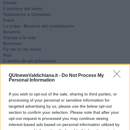
Charlie
Il telefono del vento
Testamento & Commiato
Poeta
​La colpa - Memorie del commissario
Autunno
Gracias a la vida
Somnium
Fly me to the moon
Hop!
O sonho de um prisioneiro
Memòrias
Sto qui
QUInewsValdichiana.it -
Do Not Process My
Scrivi
Personal Information
Bestiario
Pillole
If you wish to opt-out of the sale, sharing to third parties, or
Veglia
processing of your personal or sensitive information for
​“D” come delitto
targeted advertising by us, please use the below opt-out
D
Belle lettere
section to confirm your selection. Please note that after your
25 Aprile
opt-out request is processed you may continue seeing
Todo el bien, todo el mal
interest-based ads based on personal information utilized by