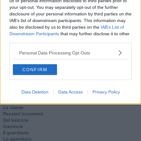
Silenzio
us or personal information disclosed to third parties prior to
Le parole
your opt-out. You may separately opt-out of the further
​L’Australiana
disclosure of your personal information by third parties on the
Le stelle del jazz
IAB’s list of downstream participants. This information may
Vita & morte
also be disclosed by us to third parties on the
IAB’s List of
Auguri
Downstream Participants
that may further disclose it to other
Moro
third parties.
Passanti
Continuando, la nonna e il carretto
Personal Data Processing Opt Outs
Metaverso smart
Fiamme
Anzi
CONFIRM
Confessioni autoreferenziali
Utopie
Estate
Data Deletion
Data Access
Privacy Policy
Il lago
Il diluvio
La classe
Pensieri incoerenti
Dal balcone
Insomnia
Il guardiano
Lo sgombero