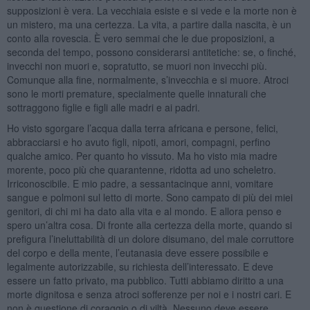
supposizioni è vera. La vecchiaia esiste e si vede e la morte non è
un mistero, ma una certezza. La vita, a partire dalla nascita, è un
conto alla rovescia. È vero semmai che le due proposizioni, a
seconda del tempo, possono considerarsi antitetiche: se, o finché,
invecchi non muori e, sopratutto, se muori non invecchi più.
Comunque alla fine, normalmente, s’invecchia e si muore. Atroci
sono le morti premature, specialmente quelle innaturali che
sottraggono figlie e figli alle madri e ai padri.
Ho visto sgorgare l’acqua dalla terra africana e persone, felici,
abbracciarsi e ho avuto figli, nipoti, amori, compagni, perfino
qualche amico. Per quanto ho vissuto. Ma ho visto mia madre
morente, poco più che quarantenne, ridotta ad uno scheletro.
Irriconoscibile. E mio padre, a sessantacinque anni, vomitare
sangue e polmoni sul letto di morte. Sono campato di più dei miei
genitori, di chi mi ha dato alla vita e al mondo. E allora penso e
spero un’altra cosa. Di fronte alla certezza della morte, quando si
prefigura l’ineluttabilità di un dolore disumano, del male corruttore
del corpo e della mente, l’eutanasia deve essere possibile e
legalmente autorizzabile, su richiesta dell’interessato. E deve
essere un fatto privato, ma pubblico. Tutti abbiamo diritto a una
morte dignitosa e senza atroci sofferenze per noi e i nostri cari. E
non è questione di coraggio o di viltà. Nessuno deve essere