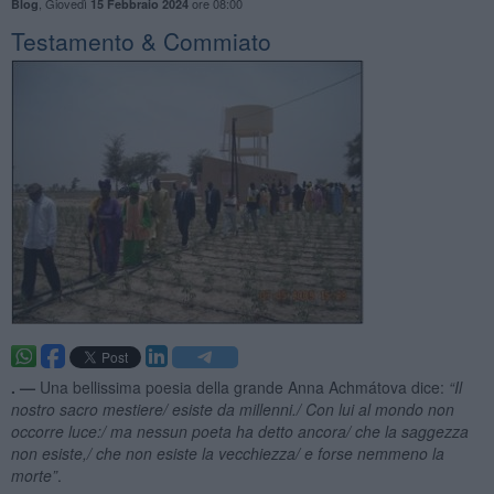
,
Giovedì
ore 08:00
Blog
15 Febbraio 2024
Testamento & Commiato
. —
Una bellissima poesia della grande Anna Achmátova dice:
“
Il
nostro sacro mestiere/ esiste da millenni./ Con lui al mondo non
occorre luce:/ ma nessun poeta ha detto ancora/ che la saggezza
non esiste,/ che non esiste la vecchiezza/ e forse nemmeno la
morte”
.