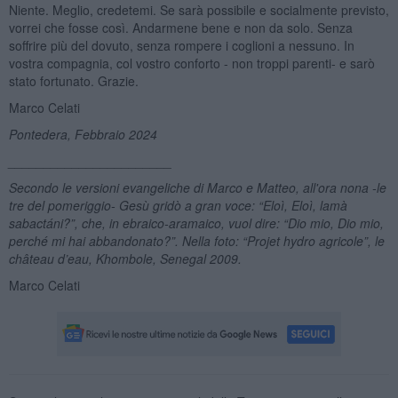
Niente. Meglio, credetemi. Se sarà possibile e socialmente previsto,
vorrei che fosse così. Andarmene bene e non da solo. Senza
soffrire più del dovuto, senza rompere i coglioni a nessuno. In
vostra compagnia, col vostro conforto - non troppi parenti- e sarò
stato fortunato. Grazie.
Marco Celati
Pontedera, Febbraio 2024
_______________________
Secondo le versioni evangeliche di Marco e Matteo, all'ora nona -le
tre del pomeriggio-
Ges
ù grid
ò a gran voce:
“
Eloì
, Eloì
, lamà
sabactá
ni?”
, che, in ebraico-aramaico, vuol dire:
“
Dio mio, Dio mio,
perch
é
mi hai abbandonato?”.
Nella foto: “P
rojet hydro agricole
”, le
château d
’
eau
, Khombole, Senegal 2009.
Marco Celati