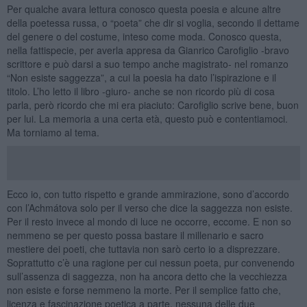
Per qualche avara lettura conosco questa poesia e alcune altre
della poetessa russa, o “poeta” che dir si voglia, secondo il dettame
del genere o del costume, inteso come moda. Conosco questa,
nella fattispecie, per averla appresa da Gianrico Carofiglio -bravo
scrittore e può darsi a suo tempo anche magistrato- nel romanzo
“Non esiste saggezza”, a cui la poesia ha dato l’ispirazione e il
titolo. L’ho letto il libro -giuro- anche se non ricordo più di cosa
parla, però ricordo che mi era piaciuto: Carofiglio scrive bene, buon
per lui. La memoria a una certa età, questo può e contentiamoci.
Ma torniamo al tema.
Ecco io, con tutto rispetto e grande ammirazione, sono d’accordo
con l’Achmátova solo per il verso che dice la saggezza non esiste.
Per il resto invece al mondo di luce ne occorre, eccome. E non so
nemmeno se per questo possa bastare il millenario e sacro
mestiere dei poeti, che tuttavia non sarò certo io a disprezzare.
Soprattutto c’è una ragione per cui nessun poeta, pur convenendo
sull’assenza di saggezza, non ha ancora detto che la vecchiezza
non esiste e forse nemmeno la morte. Per il semplice fatto che,
licenza e fascinazione poetica a parte, nessuna delle due