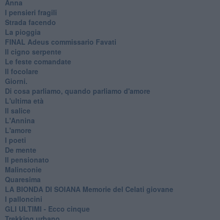
Anna
I pensieri fragili
Strada facendo
La pioggia
FINAL Adeus commissario Favati
Il cigno serpente
Le feste comandate
Il focolare
Giorni.
Di cosa parliamo, quando parliamo d'amore
L'ultima età
Il salice
L'Annina
L'amore
I poeti
De mente
Il pensionato
Malinconie
Quaresima
LA BIONDA DI SOIANA Memorie del Celati giovane
I palloncini
GLI ULTIMI - Ecco cinque
Trekking urbano