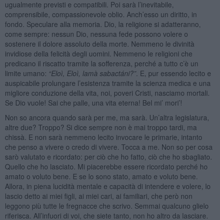
ugualmente previsti e compatibili. Poi sarà l’inevitabile,
comprensibile, compassionevole oblio. Anch’esso un diritto, in
fondo. Speculare alla memoria. Dio, la religione si adatteranno,
come sempre: nessun Dio, nessuna fede possono volere o
sostenere il dolore assoluto della morte. Nemmeno le divinità
invidiose della felicità degli uomini. Nemmeno le religioni che
predicano il riscatto tramite la sofferenza, perché a tutto c’è un
limite umano:
“
Eloì
, Eloì
, lamà sabactá
ni?”
. E, pur essendo lecito e
auspicabile prolungare l’esistenza tramite la scienza medica e una
migliore conduzione della vita, noi, poveri Cristi, nasciamo mortali.
Se Dio vuole! Sai che palle, una vita eterna! Bel mi’ mori’!
Non so ancora quando sarà per me, ma sarà. Un’altra legislatura,
altre due? Troppo? Si dice sempre non è mai troppo tardi, ma
chissà. E non sarà nemmeno lecito invocare le primarie, intanto
che penso a vivere o credo di vivere. Tocca a me. Non so per cosa
sarò valutato e ricordato: per ciò che ho fatto, ciò che ho sbagliato.
Quello che ho lasciato. Mi piacerebbe essere ricordato perché ho
amato o voluto bene. E se lo sono stato, amato e voluto bene.
Allora, in piena lucidità mentale e capacità di intendere e volere, lo
lascio detto ai miei figli, ai miei cari, ai familiari, che però non
leggono più tutte le fregnacce che scrivo. Semmai qualcuno glielo
riferisca. All’infuori di voi, che siete tanto, non ho altro da lasciare.