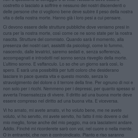
costretto o lasciato a soffrire e nessuno dei nostri discendenti o
delle persone che ci vogliono bene deve subire il peso della nostra
vita o della nostra morte. Hanno già i loro pesi a cui pensare.
Ci devono essere delle strutture pubbliche dove veniamo presi in
cura per la nostra morte, così come ce ne sono state per la nostra
nascita. Strutture del commiato. Quando sarà il momento, alla
presenza dei nostri cari, assistiti da psicologi, come lo fummo,
nascendo, dalle levatrici, saremo sedati e, senza sofferenza,
accompagnati e introdotti nel sonno senza risveglio della morte.
L’ultimo sonno. E vaffanculo. Lo so che un giorno sarà così, lo
spero. E sarà una possibilità per tutti coloro che desiderano
lasciare in pace questa vita e questo mondo, senza lo
stravolgimento del dolore o il terrore della fine. Per ognuno di noi e
non solo per i ricchi. Nemmeno per i depressi, per quanto spesso si
avverta l’insensatezza di vivere. Il diritto ad una buona morte deve
essere compreso nel diritto ad una buona vita. E viceversa.
Vi ho amato, mi avete amato, vi ho voluto bene, me ne avete
voluto, vi ho servito, mi avete servito, ho fatto il mio dovere o del
mio meglio, forse anche del mio peggio, ma ora lasciatemi andare.
Addio. Finché mi ricorderete sarò con voi, nel cuore o nella mente.
O in entrambi, che non è controindicato. Pianto e riso saranno