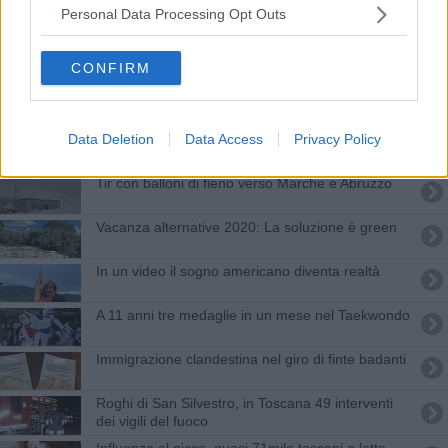
Misericordia savisene sui territori del terremoto
Personal Data Processing Opt Outs
L'influenza rilancia e in Toscana rialza la testa
CONFIRM
Clima pazzo, addio a 1 vasetto di miele su 2
Data Deletion
Data Access
Privacy Policy
Sinalunga ricorda le vittime sul lavoro
Tir con balloni di fieno verso Marche e Abruzzo
Vacanza alternative 2020: La soluzione è green
​In un video il sogno americano diventa realtà
A 11 anni tre medaglie in un mese nel Taekwondo
Immigrazione clandestina nel giro di finte badanti
Roghi di San Silvestro, in Toscana 49 interventi
dei vigili del fuoco
Influenza al picco, quasi 71mila toscani a letto