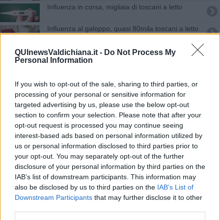
Influenza in corsa, migliaia di toscani a letto
Influenza al galoppo, quasi 80mila toscani a letto
Capodanno, ecco la Toscana che fa il pieno di
QUInewsValdichiana.it -
Do Not Process My
turisti
Personal Information
Gli agricoltori celebrano il funerale del grano
If you wish to opt-out of the sale, sharing to third parties, or
Vino Nobile, al Vinitaly per festeggiare il Pif
processing of your personal or sensitive information for
targeted advertising by us, please use the below opt-out
section to confirm your selection. Please note that after your
Una chiancianese tra le finaliste di Miss Italia
opt-out request is processed you may continue seeing
interest-based ads based on personal information utilized by
Tutti pazzi per il cibo da strada
us or personal information disclosed to third parties prior to
your opt-out. You may separately opt-out of the further
Un comitato per l’emergenza terremoto
disclosure of your personal information by third parties on the
IAB’s list of downstream participants. This information may
Rischio sismico, Valdichiana pericolosità media
also be disclosed by us to third parties on the
IAB’s List of
Downstream Participants
that may further disclose it to other
Mezzi agricoli rubati nel cuore della notte
third parties.