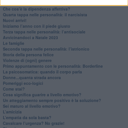
Non dare niente per scontato
Che cos’è la dipendenza affettiva?
Quarta tappa nelle personalità: il narcisista
​Nuovi arrivi!
​Iniziamo l’anno con il piede giusto
​Terza tappa nelle personalità: l’antisociale
​Avvicinandoci a Natale 2023
Le famiglie
Seconda tappa nelle personalità: l’istrionico
​Storia della persona felice
Violenze di (ogni) genere
​Primo appuntamento con le personalità: Borderline
La psicosomatica: quando il corpo parla
Donne...quanta strada ancora
​Pomeriggi eco-logici
​Come stai?
Cosa significa guarire a livello emotivo?
​Un atteggiamento sempre positivo è la soluzione?
​Sei maturo al livello emotivo?
​L’amicizia
​L’empatia da sola basta?
​Cavalcare l’urgenza? No grazie!