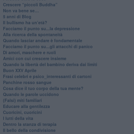
​Crescere “piccoli Buddha”
Non va bene se…
​5 anni di Blog
​Il bullismo ha un’età?
Facciamo il punto su...la depressione
​Alla ricerca della spontaneità
​Quando lasciar andare è fondamentale
Facciamo il punto su...gli attacchi di panico
Di amori, maschere e ruoli
​Amici con cui crescere insieme
​Quando la libertà del bambino deriva dai limiti
Buon XXV Aprile
​Frasi celebri e psico_interessanti di cartoni
​Panchine rosso sangue
​Cosa dice il tuo corpo della tua mente?
​Quando le parole uccidono
​(Falsi) miti familiari
​Educare alla gentilezza
​Cuoricini, cuoricini
I lutti della vita
​Dentro la stanza di terapia
​Il bello della condivisione