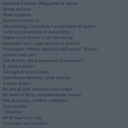
​Deliziare il palato. Alleggerire la mente.
​Senza rancore
​Testa e pancia
​Autunno e serie tv
​Gli psicologi. La terapia. La necessità di spazio
​Tutta una questione di aspettative.
​Grazie a ciò che ho e ciò che faccio!
​Inevitabili lutti...cosa fare con il dolore?
Prolungare l’effetto benefico dell’estate? Si può!
​Letture a km zero
​Aria di ferie: ma la terapia va in vacanza?
​E_state a teatro!
​Consigli di lettura estivi
​Stanchezza mentale: come gestirla
​A come Amico
​Se ami gli altri, prenditi il tuo tempo
​Un anno di Blog: semplicemente Grazie!
​Vita di coppia, conflitti e desideri
​Ciao scuola!
​L’Empatia
​Se mi lasci non vale
Cosa fare con il dolore