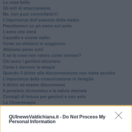
Le cose belle
​Gli stili di attaccamento
No, non puoi controllarlo!!!
​L’importanza dell’assenza della madre
​Prendiamoci un pò meno sul serio
​L’anno che verrà
​Cazzullo e nostre radici
​Come un elefante in soggiorno
​Abbiamo perso tutti
E se le cose non vanno come vorresti?
​Chi sono i genitori elicottero
Come è davvero la terapia
Quando il diritto alla disconnessione non viene accolto
​L’importanza della comunicazione in famiglia
​Il diritto ad essere disconnessi
​Il pensiero dicotomico e la salute mentale
​Consigli di lettura per genitori e non solo
​La Clownterapia
​Differenze tra persone frustrate e non
L’invisibile fatica mentale
QUInewsValdichiana.it -
Do Not Process My
Vacanze a km zero
Personal Information
​Buone Vacan(si)e!
​Il lato positivo delle cose