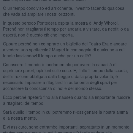
O un tempo condiviso ed arricchente, investito facendo qualcosa
che vada ad ampliare i nostri orizzonti.
In questo periodo Pontedera ospita la mostra di Andy Whorol.
Perché non ritagliarsi il tempo per andarla a visitare, da neofiti o da
esperti, non è questo ciò che importa.
Oppure perché non comprare un biglietto del Teatro Era e andare
a vedere uno spettacolo? Magari in compagnia di qualcuno a cui
tenete lasciandovi il tempo anche per un caffè?
Conoscere il mondo è fondamentale per avere la capacità di
esprimere pareri, opinioni sulle cose. E, finito il tempo della scuola,
dell’istruzione obbligata dalla Legge o dalla propria volontà, è
necessario imparare a ritagliarci in autonomia degli spazi per
accrescere la conoscenza di noi e del mondo stesso.
Ecco perché ripeterò fino alla nausea quanto sia importante riuscire
a ritagliarci del tempo.
Sarà quello il tempo in cui potremmo ri-ossigenare la nostra anima
e la nostra mente.
E vi assicuro, sono entrambe importanti, soprattutto in un momento
storico come questo, in cui è sempre più facile cedere alla