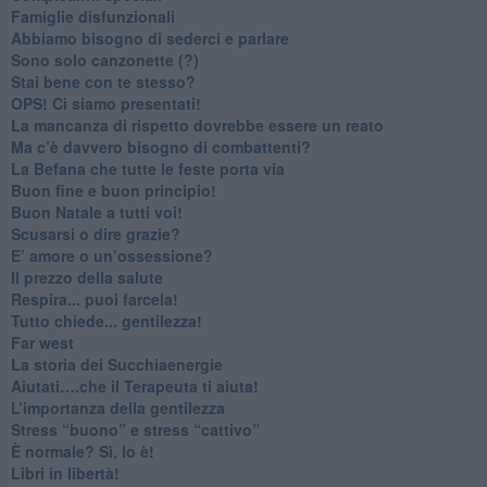
​Famiglie disfunzionali
​Abbiamo bisogno di sederci e parlare
Sono solo canzonette (?)
​Stai bene con te stesso?
​OPS! Ci siamo presentati!
​La mancanza di rispetto dovrebbe essere un reato
​Ma c’è davvero bisogno di combattenti?
​La Befana che tutte le feste porta via
Buon fine e buon principio!
​Buon Natale a tutti voi!
​Scusarsi o dire grazie?
​E’ amore o un’ossessione?
​Il prezzo della salute
​Respira... puoi farcela!
​Tutto chiede... gentilezza!
​Far west
​La storia dei Succhiaenergie
​Aiutati….che il Terapeuta ti aiuta!
​L’importanza della gentilezza
​Stress “buono” e stress “cattivo”
​È normale? Sì, lo è!
​Libri in libertà!