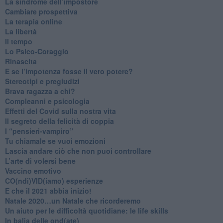
​La sindrome dell’impostore
​Cambiare prospettiva
La terapia online
La libertà
​Il tempo
​Lo Psico-Coraggio
Rinascita
​E se l’impotenza fosse il vero potere?
Stereotipi e pregiudizi
​Brava ragazza a chi?
​Compleanni e psicologia
Effetti del Covid sulla nostra vita
Il segreto della felicità di coppia
​I “pensieri-vampiro”
​Tu chiamale se vuoi emozioni
​Lascia andare ciò che non puoi controllare
L’arte di volersi bene
​Vaccino emotivo
CO(ndi)VID(iamo) esperienze
​E che il 2021 abbia inizio!
​Natale 2020…un Natale che ricorderemo
Un aiuto per le difficoltà quotidiane: le life skills
​In balia delle ond(ate)