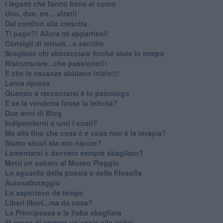
​I legami che fanno bene al cuore
Uno, due, tre... alzati!​
​Dal comfort alla crescita
​Ti pago?! Allora mi appartieni!​
​Consigli di lettura…e ascolto
​Scegliete chi abbracciare finché siete in tempo
​Ristrutturare...che passione!!!
​E che le vacanze abbiano inizio!!!
​Lenta ripresa
​Quando a raccontarsi è lo psicologo
​E se la vendetta fosse la felicità?
​Due anni di Blog
​Indipendenti a tutti i costi?
​Ma alla fine che cosa è e cosa non è la terapia?
​Siamo sicuri sia mio nipote?
​Lamentarsi è davvero sempre sbagliato?
​Metti un sabato al Museo Piaggio
​Lo sguardo della poesia e della filosofia
Autosabotaggio
​Lo aspettavo da tempo
​Liberi liberi...ma da cosa?
​La Principessa e la fiaba sbagliata
Si prega di entrare un’ansia alla volta!