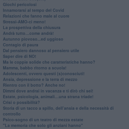
Giochi pericolosi
Innamorarsi al tempo del Covid
​Relazioni che fanno male al cuore
​Stressi-AMO-ci meno!
​La prospettiva della chiusura
​Andrà tutto…come andrà!
Autunno piovoso...ed uggioso
​Contagio di paura
​Dal pensiero dannoso al pensiero utile
​Saper dire di NO!
​Ma le coppie solide che caratteristiche hanno?
​Mamma, babbo ritorno a scuola!
Adolescenti, ovvero questi (s)conosciuti!
Ansia, depressione e la terra di mezzo
​Rientro con il botto? Anche no!
Dimmi dove andrai in vacanza e ti dirò chi sei!
​Estate, psicologia, animali…una strana triade!
​Crisi o possibilità?
​Storia di un tacco a spillo, dell’ansia e della necessità di
controllo
​Psico-sogno di un teatro di mezza estate
"La memoria che solo gli anziani hanno"