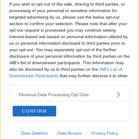
If you wish to opt-out of the sale, sharing to third parties, or
​Storie antiche di tempi moderni
processing of your personal or sensitive information for
​Quello che alle mamme non dicono
targeted advertising by us, please use the below opt-out
Adultescenza
section to confirm your selection. Please note that after your
Homo imbecillis
​4 anni di Blog
opt-out request is processed you may continue seeing
Quando il silenzio è aggressivo
interest-based ads based on personal information utilized by
​Il passato, questo conosciuto!
us or personal information disclosed to third parties prior to
​Clima ballerino e sbalzi d’umore
your opt-out. You may separately opt-out of the further
La maternità
disclosure of your personal information by third parties on the
​L’uomo o l’orso?
IAB’s list of downstream participants. This information may
Non hanno un amico a teatro​
also be disclosed by us to third parties on the
IAB’s List of
​Tutta una questione di rispetto
Downstream Participants
that may further disclose it to other
​Cose che ci esauriscono
third parties.
​Vespa che passione!
​Lasciate ai vostri figli il diritto di piangere
Personal Data Processing Opt Outs
​Parole d’amore regalate al vento
​Essere genitori di un adolescente
​Saper pazientare
CONFIRM
​Giornata del Fiocchetto Lilla
​Venerdì emozionalmente sostenibile
Ma ti ascolti?
Data Deletion
Data Access
Privacy Policy
Contornati di persone che…