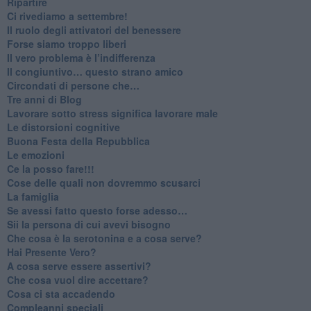
Ripartire
​Ci rivediamo a settembre!
​Il ruolo degli attivatori del benessere
​Forse siamo troppo liberi
​Il vero problema è l’indifferenza
​Il congiuntivo… questo strano amico
​Circondati di persone che…
​Tre anni di Blog
​Lavorare sotto stress significa lavorare male
​Le distorsioni cognitive
​Buona Festa della Repubblica
Le emozioni
​Ce la posso fare!!!
​Cose delle quali non dovremmo scusarci
​La famiglia
​Se avessi fatto questo forse adesso…
​Sii la persona di cui avevi bisogno
Che cosa è la serotonina e a cosa serve?
​Hai Presente Vero?
A cosa serve essere assertivi?
​Che cosa vuol dire accettare?
​Cosa ci sta accadendo
​Compleanni speciali