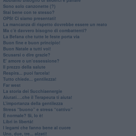
Sono solo canzonette (?)
​Stai bene con te stesso?
​OPS! Ci siamo presentati!
​La mancanza di rispetto dovrebbe essere un reato
​Ma c’è davvero bisogno di combattenti?
​La Befana che tutte le feste porta via
Buon fine e buon principio!
​Buon Natale a tutti voi!
​Scusarsi o dire grazie?
​E’ amore o un’ossessione?
​Il prezzo della salute
​Respira... puoi farcela!
​Tutto chiede... gentilezza!
​Far west
​La storia dei Succhiaenergie
​Aiutati….che il Terapeuta ti aiuta!
​L’importanza della gentilezza
​Stress “buono” e stress “cattivo”
​È normale? Sì, lo è!
​Libri in libertà!
​I legami che fanno bene al cuore
Uno, due, tre... alzati!​