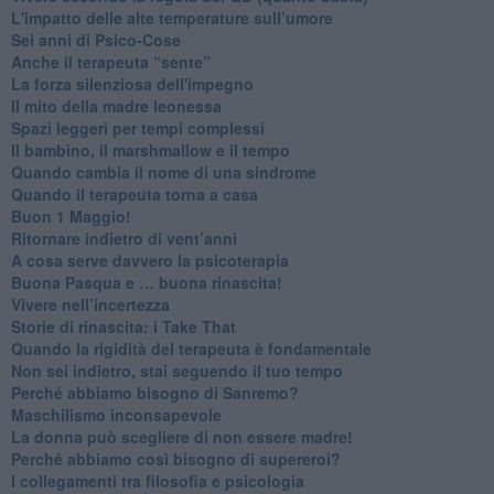
​L'impatto delle alte temperature sull’umore
Sei anni di Psico-Cose
​Anche il terapeuta “sente”
​La forza silenziosa dell'impegno
​Il mito della madre leonessa
Spazi leggeri per tempi complessi
Il bambino, il marshmallow e il tempo
​Quando cambia il nome di una sindrome
​Quando il terapeuta torna a casa
​Buon 1 Maggio!
Ritornare indietro di vent’anni
​A cosa serve davvero la psicoterapia
​Buona Pasqua e … buona rinascita!
​Vivere nell’incertezza
​Storie di rinascita: i Take That
​Quando la rigidità del terapeuta è fondamentale
​Non sei indietro, stai seguendo il tuo tempo
​Perché abbiamo bisogno di Sanremo?
​Maschilismo inconsapevole
​La donna può scegliere di non essere madre!
​Perché abbiamo così bisogno di supereroi?
​I collegamenti tra filosofia e psicologia