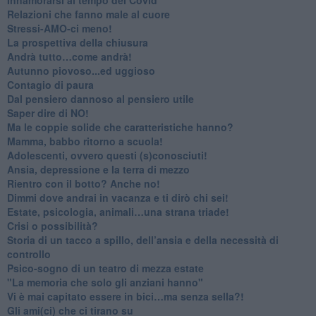
​Relazioni che fanno male al cuore
​Stressi-AMO-ci meno!
​La prospettiva della chiusura
​Andrà tutto…come andrà!
Autunno piovoso...ed uggioso
​Contagio di paura
​Dal pensiero dannoso al pensiero utile
​Saper dire di NO!
​Ma le coppie solide che caratteristiche hanno?
​Mamma, babbo ritorno a scuola!
Adolescenti, ovvero questi (s)conosciuti!
Ansia, depressione e la terra di mezzo
​Rientro con il botto? Anche no!
Dimmi dove andrai in vacanza e ti dirò chi sei!
​Estate, psicologia, animali…una strana triade!
​Crisi o possibilità?
​Storia di un tacco a spillo, dell’ansia e della necessità di
controllo
​Psico-sogno di un teatro di mezza estate
"La memoria che solo gli anziani hanno"
​Vi è mai capitato essere in bici…ma senza sella?!
​Gli ami(ci) che ci tirano su