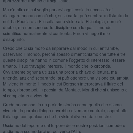
apprezzarne il senso e il significato.
Ma c’è altro di cui voglio parlarvi oggi, ossia la necessità di
dialogare anche con ciò che, sulla carta, può sembrare distante da
noi. La Poesia e la Filosofia sono vicine alla Psicologia, non c’è
dubbio, ma non sono certo discipline con le quali il mondo
scientifico normalmente si confronta. E non vi nego il mio
disappunto.
Credo che ci sia molto da imparare dal modo in cui entrambe,
osservano il mondo, perché spesso dimentichiamo che tutte e tre
queste discipline hanno in comune l’oggetto di interesse: l’essere
umano, il suo travaglio interiore, il mondo che lo circonda.
Ovviamente ognuna utilizza una propria chiave di lettura, ma
unendo, anziché separando, si può ottenere una visione più ampia.
Mi viene in mente il modo in cui Bergson interpretava il fluire del
tempo, ripreso poi, in poesia, da Montale. Mondi che si uniscono e
si completano a vicenda.
Credo anche che, in un periodo storico come quello che stiamo
vivendo, la parola dialogo dovrebbe diventare centrale, soprattutto
il dialogo con qualcuno che ha visioni diverse dalle nostre.
Usciamo dal tepore e dal torpore delle nostre posizioni comode e
andiamo a scomodarci un po' verso l’Altro.