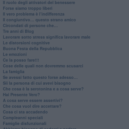
​Il ruolo degli attivatori del benessere
​Forse siamo troppo liberi
​Il vero problema è l’indifferenza
​Il congiuntivo… questo strano amico
​Circondati di persone che…
​Tre anni di Blog
​Lavorare sotto stress significa lavorare male
​Le distorsioni cognitive
​Buona Festa della Repubblica
Le emozioni
​Ce la posso fare!!!
​Cose delle quali non dovremmo scusarci
​La famiglia
​Se avessi fatto questo forse adesso…
​Sii la persona di cui avevi bisogno
Che cosa è la serotonina e a cosa serve?
​Hai Presente Vero?
A cosa serve essere assertivi?
​Che cosa vuol dire accettare?
​Cosa ci sta accadendo
​Compleanni speciali
​Famiglie disfunzionali
​Abbiamo bisogno di sederci e parlare