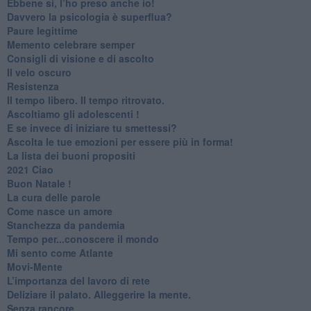
​Ebbene sì, l’ho preso anche io!
​Davvero la psicologia è superflua?
Paure legittime
​Memento celebrare semper
​Consigli di visione e di ascolto
​Il velo oscuro
Resistenza
​Il tempo libero. Il tempo ritrovato.
Ascoltiamo gli adolescenti !
​E se invece di iniziare tu smettessi?
​Ascolta le tue emozioni per essere più in forma!
​La lista dei buoni propositi
2021 Ciao
Buon Natale !
​La cura delle parole
​Come nasce un amore
Stanchezza da pandemia
​Tempo per...conoscere il mondo
​Mi sento come Atlante
​Movi-Mente
​L’importanza del lavoro di rete
​Deliziare il palato. Alleggerire la mente.
​Senza rancore