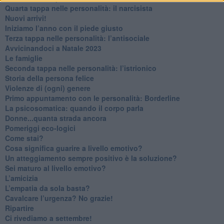
Quarta tappa nelle personalità: il narcisista
​Nuovi arrivi!
​Iniziamo l’anno con il piede giusto
​Terza tappa nelle personalità: l’antisociale
​Avvicinandoci a Natale 2023
Le famiglie
Seconda tappa nelle personalità: l’istrionico
​Storia della persona felice
Violenze di (ogni) genere
​Primo appuntamento con le personalità: Borderline
La psicosomatica: quando il corpo parla
Donne...quanta strada ancora
​Pomeriggi eco-logici
​Come stai?
Cosa significa guarire a livello emotivo?
​Un atteggiamento sempre positivo è la soluzione?
​Sei maturo al livello emotivo?
​L’amicizia
​L’empatia da sola basta?
​Cavalcare l’urgenza? No grazie!
Ripartire
​Ci rivediamo a settembre!