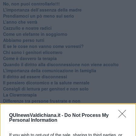
No, non puoi controllarlo!!!
​L’importanza dell’assenza della madre
​Prendiamoci un pò meno sul serio
​L’anno che verrà
​Cazzullo e nostre radici
​Come un elefante in soggiorno
​Abbiamo perso tutti
E se le cose non vanno come vorresti?
​Chi sono i genitori elicottero
Come è davvero la terapia
Quando il diritto alla disconnessione non viene accolto
​L’importanza della comunicazione in famiglia
​Il diritto ad essere disconnessi
​Il pensiero dicotomico e la salute mentale
​Consigli di lettura per genitori e non solo
​La Clownterapia
​Differenze tra persone frustrate e non
L’invisibile fatica mentale
Vacanze a km zero
QUInewsValdichiana.it -
Do Not Process My
​Buone Vacan(si)e!
Personal Information
​Il lato positivo delle cose
​Storie antiche di tempi moderni
If you wish to opt-out of the sale, sharing to third parties, or