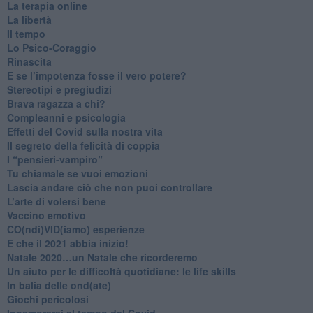
La terapia online
La libertà
​Il tempo
​Lo Psico-Coraggio
Rinascita
​E se l’impotenza fosse il vero potere?
Stereotipi e pregiudizi
​Brava ragazza a chi?
​Compleanni e psicologia
Effetti del Covid sulla nostra vita
Il segreto della felicità di coppia
​I “pensieri-vampiro”
​Tu chiamale se vuoi emozioni
​Lascia andare ciò che non puoi controllare
L’arte di volersi bene
​Vaccino emotivo
CO(ndi)VID(iamo) esperienze
​E che il 2021 abbia inizio!
​Natale 2020…un Natale che ricorderemo
Un aiuto per le difficoltà quotidiane: le life skills
​In balia delle ond(ate)
Giochi pericolosi
Innamorarsi al tempo del Covid