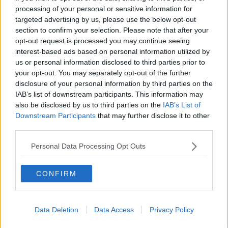
​Quello che alle mamme non dicono
processing of your personal or sensitive information for
Adultescenza
targeted advertising by us, please use the below opt-out
Homo imbecillis
section to confirm your selection. Please note that after your
​4 anni di Blog
opt-out request is processed you may continue seeing
Quando il silenzio è aggressivo
interest-based ads based on personal information utilized by
​Il passato, questo conosciuto!
us or personal information disclosed to third parties prior to
​Clima ballerino e sbalzi d’umore
La maternità
your opt-out. You may separately opt-out of the further
​L’uomo o l’orso?
disclosure of your personal information by third parties on the
Non hanno un amico a teatro​
IAB’s list of downstream participants. This information may
​Tutta una questione di rispetto
also be disclosed by us to third parties on the
IAB’s List of
​Cose che ci esauriscono
Downstream Participants
that may further disclose it to other
​Vespa che passione!
third parties.
​Lasciate ai vostri figli il diritto di piangere
​Parole d’amore regalate al vento
Personal Data Processing Opt Outs
​Essere genitori di un adolescente
​Saper pazientare
CONFIRM
​Giornata del Fiocchetto Lilla
​Venerdì emozionalmente sostenibile
Ma ti ascolti?
Contornati di persone che…
Data Deletion
Data Access
Privacy Policy
Non dare niente per scontato
Che cos’è la dipendenza affettiva?