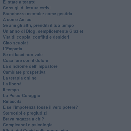
​E_state a teatro!
​Consigli di lettura estivi
​Stanchezza mentale: come gestirla
​A come Amico
​Se ami gli altri, prenditi il tuo tempo
​Un anno di Blog: semplicemente Grazie!
​Vita di coppia, conflitti e desideri
​Ciao scuola!
​L’Empatia
​Se mi lasci non vale
Cosa fare con il dolore
​La sindrome dell’impostore
​Cambiare prospettiva
La terapia online
La libertà
​Il tempo
​Lo Psico-Coraggio
Rinascita
​E se l’impotenza fosse il vero potere?
Stereotipi e pregiudizi
​Brava ragazza a chi?
​Compleanni e psicologia
Effetti del Covid sulla nostra vita