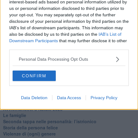
interest-based ads based on personal information utilized by
​Tutta una questione di rispetto
us or personal information disclosed to third parties prior to
​Cose che ci esauriscono
your opt-out. You may separately opt-out of the further
​Vespa che passione!
disclosure of your personal information by third parties on the
​Lasciate ai vostri figli il diritto di piangere
IAB’s list of downstream participants. This information may
​Parole d’amore regalate al vento
also be disclosed by us to third parties on the
IAB’s List of
​Essere genitori di un adolescente
Downstream Participants
that may further disclose it to other
​Saper pazientare
​Giornata del Fiocchetto Lilla
third parties.
​Venerdì emozionalmente sostenibile
Ma ti ascolti?
Personal Data Processing Opt Outs
Contornati di persone che…
Non dare niente per scontato
CONFIRM
Che cos’è la dipendenza affettiva?
Quarta tappa nelle personalità: il narcisista
​Nuovi arrivi!
​Iniziamo l’anno con il piede giusto
Data Deletion
Data Access
Privacy Policy
​Terza tappa nelle personalità: l’antisociale
​Avvicinandoci a Natale 2023
Le famiglie
Seconda tappa nelle personalità: l’istrionico
​Storia della persona felice
Violenze di (ogni) genere