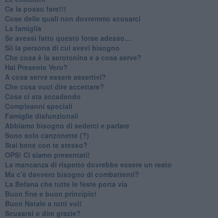
​Ce la posso fare!!!
​Cose delle quali non dovremmo scusarci
​La famiglia
​Se avessi fatto questo forse adesso…
​Sii la persona di cui avevi bisogno
Che cosa è la serotonina e a cosa serve?
​Hai Presente Vero?
A cosa serve essere assertivi?
​Che cosa vuol dire accettare?
​Cosa ci sta accadendo
​Compleanni speciali
​Famiglie disfunzionali
​Abbiamo bisogno di sederci e parlare
Sono solo canzonette (?)
​Stai bene con te stesso?
​OPS! Ci siamo presentati!
​La mancanza di rispetto dovrebbe essere un reato
​Ma c’è davvero bisogno di combattenti?
​La Befana che tutte le feste porta via
Buon fine e buon principio!
​Buon Natale a tutti voi!
​Scusarsi o dire grazie?