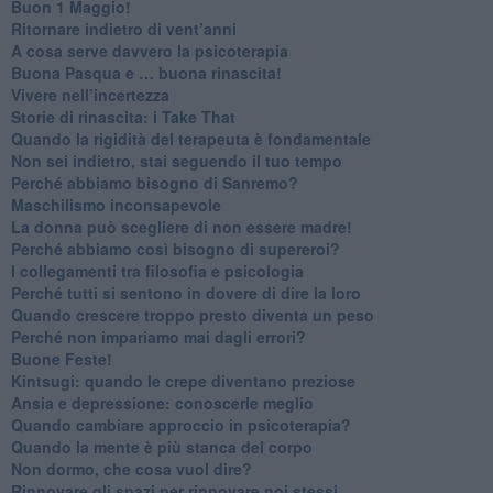
​Buon 1 Maggio!
Ritornare indietro di vent’anni
​A cosa serve davvero la psicoterapia
​Buona Pasqua e … buona rinascita!
​Vivere nell’incertezza
​Storie di rinascita: i Take That
​Quando la rigidità del terapeuta è fondamentale
​Non sei indietro, stai seguendo il tuo tempo
​Perché abbiamo bisogno di Sanremo?
​Maschilismo inconsapevole
​La donna può scegliere di non essere madre!
​Perché abbiamo così bisogno di supereroi?
​I collegamenti tra filosofia e psicologia
​Perché tutti si sentono in dovere di dire la loro
​Quando crescere troppo presto diventa un peso
​Perché non impariamo mai dagli errori?
​Buone Feste!
​Kintsugi: quando le crepe diventano preziose
Ansia e depressione: conoscerle meglio
Quando cambiare approccio in psicoterapia?
​Quando la mente è più stanca del corpo
Non dormo, che cosa vuol dire?
​Rinnovare gli spazi per rinnovare noi stessi