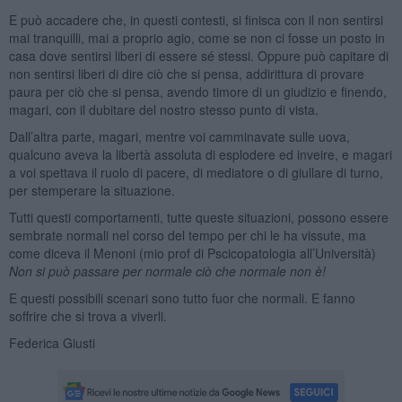
E può accadere che, in questi contesti, si finisca con il non sentirsi
mai tranquilli, mai a proprio agio, come se non ci fosse un posto in
casa dove sentirsi liberi di essere sé stessi. Oppure può capitare di
non sentirsi liberi di dire ciò che si pensa, addirittura di provare
paura per ciò che si pensa, avendo timore di un giudizio e finendo,
magari, con il dubitare del nostro stesso punto di vista.
Dall’altra parte, magari, mentre voi camminavate sulle uova,
qualcuno aveva la libertà assoluta di esplodere ed inveire, e magari
a voi spettava il ruolo di pacere, di mediatore o di giullare di turno,
per stemperare la situazione.
Tutti questi comportamenti, tutte queste situazioni, possono essere
sembrate normali nel corso del tempo per chi le ha vissute, ma
come diceva il Menoni (mio prof di Pscicopatologia all’Università)
Non si può passare per normale ciò che normale non è!
E questi possibili scenari sono tutto fuor che normali. E fanno
soffrire che si trova a viverli.
Federica Giusti