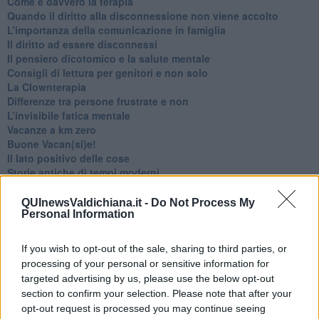
Come è davvero la terapia
Quando il diritto alla disconnessione non viene accolto
​L’importanza della comunicazione in famiglia
​Il diritto ad essere disconnessi
​Il pensiero dicotomico e la salute mentale
​Consigli di lettura per genitori e non solo
​La Clownterapia
​Differenze tra persone frustrate e non
L’invisibile fatica mentale
Vacanze a km zero
​Buone Vacan(si)e!
​Il lato positivo delle cose
​Storie antiche di tempi moderni
​Quello che alle mamme non dicono
Adultescenza
QUInewsValdichiana.it -
Do Not Process My
Personal Information
Homo imbecillis
​4 anni di Blog
Quando il silenzio è aggressivo
If you wish to opt-out of the sale, sharing to third parties, or
​Il passato, questo conosciuto!
processing of your personal or sensitive information for
​Clima ballerino e sbalzi d’umore
targeted advertising by us, please use the below opt-out
La maternità
section to confirm your selection. Please note that after your
​L’uomo o l’orso?
opt-out request is processed you may continue seeing
Non hanno un amico a teatro​