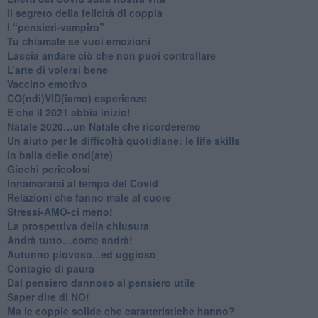
Il segreto della felicità di coppia
​I “pensieri-vampiro”
​Tu chiamale se vuoi emozioni
​Lascia andare ciò che non puoi controllare
L’arte di volersi bene
​Vaccino emotivo
CO(ndi)VID(iamo) esperienze
​E che il 2021 abbia inizio!
​Natale 2020…un Natale che ricorderemo
Un aiuto per le difficoltà quotidiane: le life skills
​In balia delle ond(ate)
Giochi pericolosi
Innamorarsi al tempo del Covid
​Relazioni che fanno male al cuore
​Stressi-AMO-ci meno!
​La prospettiva della chiusura
​Andrà tutto…come andrà!
Autunno piovoso...ed uggioso
​Contagio di paura
​Dal pensiero dannoso al pensiero utile
​Saper dire di NO!
​Ma le coppie solide che caratteristiche hanno?