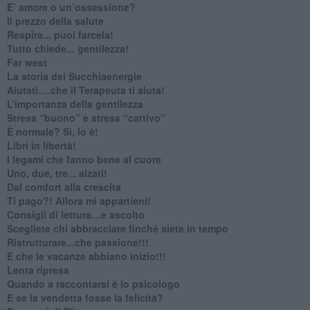
​E’ amore o un’ossessione?
​Il prezzo della salute
​Respira... puoi farcela!
​Tutto chiede... gentilezza!
​Far west
​La storia dei Succhiaenergie
​Aiutati….che il Terapeuta ti aiuta!
​L’importanza della gentilezza
​Stress “buono” e stress “cattivo”
​È normale? Sì, lo è!
​Libri in libertà!
​I legami che fanno bene al cuore
Uno, due, tre... alzati!​
​Dal comfort alla crescita
​Ti pago?! Allora mi appartieni!​
​Consigli di lettura…e ascolto
​Scegliete chi abbracciare finché siete in tempo
​Ristrutturare...che passione!!!
​E che le vacanze abbiano inizio!!!
​Lenta ripresa
​Quando a raccontarsi è lo psicologo
​E se la vendetta fosse la felicità?