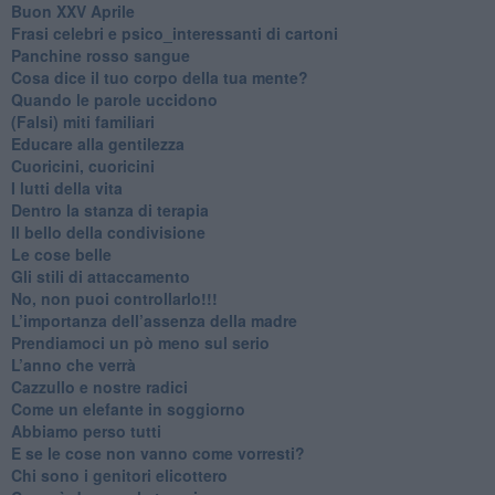
Buon XXV Aprile
​Frasi celebri e psico_interessanti di cartoni
​Panchine rosso sangue
​Cosa dice il tuo corpo della tua mente?
​Quando le parole uccidono
​(Falsi) miti familiari
​Educare alla gentilezza
​Cuoricini, cuoricini
I lutti della vita
​Dentro la stanza di terapia
​Il bello della condivisione
Le cose belle
​Gli stili di attaccamento
No, non puoi controllarlo!!!
​L’importanza dell’assenza della madre
​Prendiamoci un pò meno sul serio
​L’anno che verrà
​Cazzullo e nostre radici
​Come un elefante in soggiorno
​Abbiamo perso tutti
E se le cose non vanno come vorresti?
​Chi sono i genitori elicottero