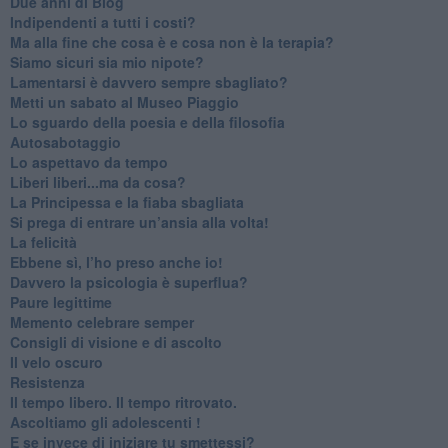
​Due anni di Blog
​Indipendenti a tutti i costi?
​Ma alla fine che cosa è e cosa non è la terapia?
​Siamo sicuri sia mio nipote?
​Lamentarsi è davvero sempre sbagliato?
​Metti un sabato al Museo Piaggio
​Lo sguardo della poesia e della filosofia
Autosabotaggio
​Lo aspettavo da tempo
​Liberi liberi...ma da cosa?
​La Principessa e la fiaba sbagliata
Si prega di entrare un’ansia alla volta!
​La felicità
​Ebbene sì, l’ho preso anche io!
​Davvero la psicologia è superflua?
Paure legittime
​Memento celebrare semper
​Consigli di visione e di ascolto
​Il velo oscuro
Resistenza
​Il tempo libero. Il tempo ritrovato.
Ascoltiamo gli adolescenti !
​E se invece di iniziare tu smettessi?