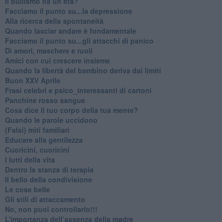
​Il bullismo ha un’età?
Facciamo il punto su...la depressione
​Alla ricerca della spontaneità
​Quando lasciar andare è fondamentale
Facciamo il punto su...gli attacchi di panico
Di amori, maschere e ruoli
​Amici con cui crescere insieme
​Quando la libertà del bambino deriva dai limiti
Buon XXV Aprile
​Frasi celebri e psico_interessanti di cartoni
​Panchine rosso sangue
​Cosa dice il tuo corpo della tua mente?
​Quando le parole uccidono
​(Falsi) miti familiari
​Educare alla gentilezza
​Cuoricini, cuoricini
I lutti della vita
​Dentro la stanza di terapia
​Il bello della condivisione
Le cose belle
​Gli stili di attaccamento
No, non puoi controllarlo!!!
​L’importanza dell’assenza della madre