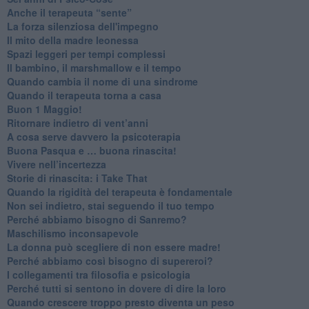
​Anche il terapeuta “sente”
​La forza silenziosa dell'impegno
​Il mito della madre leonessa
Spazi leggeri per tempi complessi
Il bambino, il marshmallow e il tempo
​Quando cambia il nome di una sindrome
​Quando il terapeuta torna a casa
​Buon 1 Maggio!
Ritornare indietro di vent’anni
​A cosa serve davvero la psicoterapia
​Buona Pasqua e … buona rinascita!
​Vivere nell’incertezza
​Storie di rinascita: i Take That
​Quando la rigidità del terapeuta è fondamentale
​Non sei indietro, stai seguendo il tuo tempo
​Perché abbiamo bisogno di Sanremo?
​Maschilismo inconsapevole
​La donna può scegliere di non essere madre!
​Perché abbiamo così bisogno di supereroi?
​I collegamenti tra filosofia e psicologia
​Perché tutti si sentono in dovere di dire la loro
​Quando crescere troppo presto diventa un peso