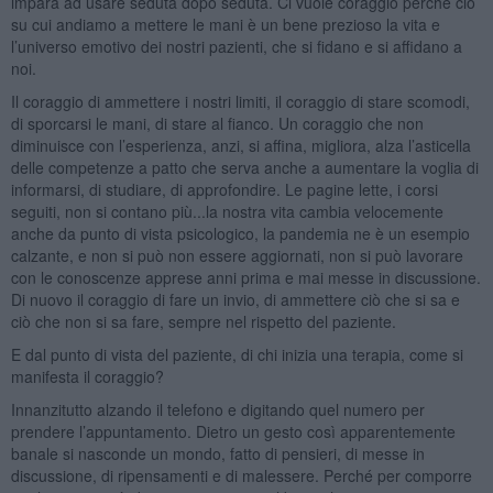
impara ad usare seduta dopo seduta. Ci vuole coraggio perché ciò
su cui andiamo a mettere le mani è un bene prezioso la vita e
l’universo emotivo dei nostri pazienti, che si fidano e si affidano a
noi.
Il coraggio di ammettere i nostri limiti, il coraggio di stare scomodi,
di sporcarsi le mani, di stare al fianco. Un coraggio che non
diminuisce con l’esperienza, anzi, si affina, migliora, alza l’asticella
delle competenze a patto che serva anche a aumentare la voglia di
informarsi, di studiare, di approfondire. Le pagine lette, i corsi
seguiti, non si contano più...la nostra vita cambia velocemente
anche da punto di vista psicologico, la pandemia ne è un esempio
calzante, e non si può non essere aggiornati, non si può lavorare
con le conoscenze apprese anni prima e mai messe in discussione.
Di nuovo il coraggio di fare un invio, di ammettere ciò che si sa e
ciò che non si sa fare, sempre nel rispetto del paziente.
E dal punto di vista del paziente, di chi inizia una terapia, come si
manifesta il coraggio?
Innanzitutto alzando il telefono e digitando quel numero per
prendere l’appuntamento. Dietro un gesto così apparentemente
banale si nasconde un mondo, fatto di pensieri, di messe in
discussione, di ripensamenti e di malessere. Perché per comporre