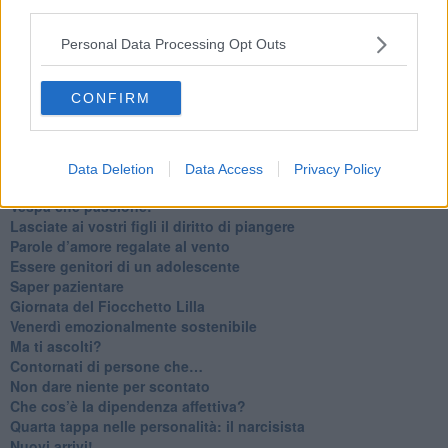
Homo imbecillis
third parties.
​4 anni di Blog
Quando il silenzio è aggressivo
Personal Data Processing Opt Outs
​Il passato, questo conosciuto!
​Clima ballerino e sbalzi d’umore
CONFIRM
La maternità
​L’uomo o l’orso?
Non hanno un amico a teatro​
​Tutta una questione di rispetto
Data Deletion
Data Access
Privacy Policy
​Cose che ci esauriscono
​Vespa che passione!
​Lasciate ai vostri figli il diritto di piangere
​Parole d’amore regalate al vento
​Essere genitori di un adolescente
​Saper pazientare
​Giornata del Fiocchetto Lilla
​Venerdì emozionalmente sostenibile
Ma ti ascolti?
Contornati di persone che…
Non dare niente per scontato
Che cos’è la dipendenza affettiva?
Quarta tappa nelle personalità: il narcisista
​Nuovi arrivi!