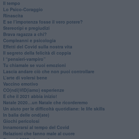
​Il tempo
​Lo Psico-Coraggio
Rinascita
​E se l’impotenza fosse il vero potere?
Stereotipi e pregiudizi
​Brava ragazza a chi?
​Compleanni e psicologia
Effetti del Covid sulla nostra vita
Il segreto della felicità di coppia
​I “pensieri-vampiro”
​Tu chiamale se vuoi emozioni
​Lascia andare ciò che non puoi controllare
L’arte di volersi bene
​Vaccino emotivo
CO(ndi)VID(iamo) esperienze
​E che il 2021 abbia inizio!
​Natale 2020…un Natale che ricorderemo
Un aiuto per le difficoltà quotidiane: le life skills
​In balia delle ond(ate)
Giochi pericolosi
Innamorarsi al tempo del Covid
​Relazioni che fanno male al cuore