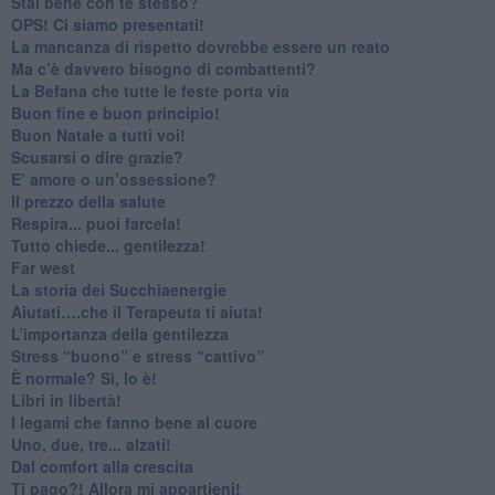
​Stai bene con te stesso?
​OPS! Ci siamo presentati!
​La mancanza di rispetto dovrebbe essere un reato
​Ma c’è davvero bisogno di combattenti?
​La Befana che tutte le feste porta via
Buon fine e buon principio!
​Buon Natale a tutti voi!
​Scusarsi o dire grazie?
​E’ amore o un’ossessione?
​Il prezzo della salute
​Respira... puoi farcela!
​Tutto chiede... gentilezza!
​Far west
​La storia dei Succhiaenergie
​Aiutati….che il Terapeuta ti aiuta!
​L’importanza della gentilezza
​Stress “buono” e stress “cattivo”
​È normale? Sì, lo è!
​Libri in libertà!
​I legami che fanno bene al cuore
Uno, due, tre... alzati!​
​Dal comfort alla crescita
​Ti pago?! Allora mi appartieni!​