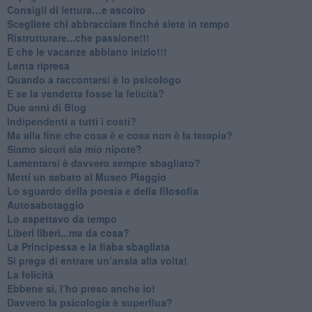
​Consigli di lettura…e ascolto
​Scegliete chi abbracciare finché siete in tempo
​Ristrutturare...che passione!!!
​E che le vacanze abbiano inizio!!!
​Lenta ripresa
​Quando a raccontarsi è lo psicologo
​E se la vendetta fosse la felicità?
​Due anni di Blog
​Indipendenti a tutti i costi?
​Ma alla fine che cosa è e cosa non è la terapia?
​Siamo sicuri sia mio nipote?
​Lamentarsi è davvero sempre sbagliato?
​Metti un sabato al Museo Piaggio
​Lo sguardo della poesia e della filosofia
Autosabotaggio
​Lo aspettavo da tempo
​Liberi liberi...ma da cosa?
​La Principessa e la fiaba sbagliata
Si prega di entrare un’ansia alla volta!
​La felicità
​Ebbene sì, l’ho preso anche io!
​Davvero la psicologia è superflua?