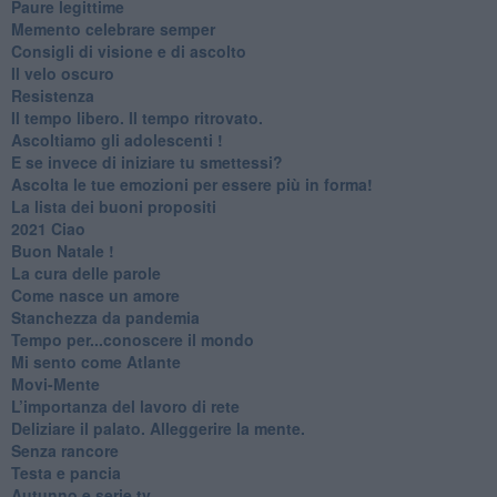
Paure legittime
​Memento celebrare semper
​Consigli di visione e di ascolto
​Il velo oscuro
Resistenza
​Il tempo libero. Il tempo ritrovato.
Ascoltiamo gli adolescenti !
​E se invece di iniziare tu smettessi?
​Ascolta le tue emozioni per essere più in forma!
​La lista dei buoni propositi
2021 Ciao
Buon Natale !
​La cura delle parole
​Come nasce un amore
Stanchezza da pandemia
​Tempo per...conoscere il mondo
​Mi sento come Atlante
​Movi-Mente
​L’importanza del lavoro di rete
​Deliziare il palato. Alleggerire la mente.
​Senza rancore
​Testa e pancia
​Autunno e serie tv