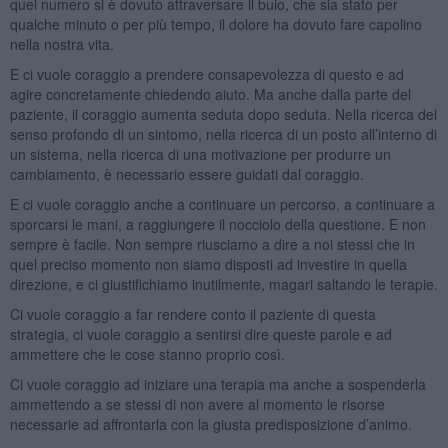
quel numero si è dovuto attraversare il buio, che sia stato per
qualche minuto o per più tempo, il dolore ha dovuto fare capolino
nella nostra vita.
E ci vuole coraggio a prendere consapevolezza di questo e ad
agire concretamente chiedendo aiuto. Ma anche dalla parte del
paziente, il coraggio aumenta seduta dopo seduta. Nella ricerca del
senso profondo di un sintomo, nella ricerca di un posto all’interno di
un sistema, nella ricerca di una motivazione per produrre un
cambiamento, è necessario essere guidati dal coraggio.
E ci vuole coraggio anche a continuare un percorso, a continuare a
sporcarsi le mani, a raggiungere il nocciolo della questione. E non
sempre è facile. Non sempre riusciamo a dire a noi stessi che in
quel preciso momento non siamo disposti ad investire in quella
direzione, e ci giustifichiamo inutilmente, magari saltando le terapie.
Ci vuole coraggio a far rendere conto il paziente di questa
strategia, ci vuole coraggio a sentirsi dire queste parole e ad
ammettere che le cose stanno proprio così.
Ci vuole coraggio ad iniziare una terapia ma anche a sospenderla
ammettendo a se stessi di non avere al momento le risorse
necessarie ad affrontarla con la giusta predisposizione d’animo.