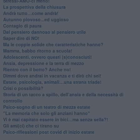
​Stressi-AMO-ci meno!
​La prospettiva della chiusura
​Andrà tutto…come andrà!
Autunno piovoso...ed uggioso
​Contagio di paura
​Dal pensiero dannoso al pensiero utile
​Saper dire di NO!
​Ma le coppie solide che caratteristiche hanno?
​Mamma, babbo ritorno a scuola!
Adolescenti, ovvero questi (s)conosciuti!
Ansia, depressione e la terra di mezzo
​Rientro con il botto? Anche no!
Dimmi dove andrai in vacanza e ti dirò chi sei!
​Estate, psicologia, animali…una strana triade!
​Crisi o possibilità?
​Storia di un tacco a spillo, dell’ansia e della necessità di
controllo
​Psico-sogno di un teatro di mezza estate
"La memoria che solo gli anziani hanno"
​Vi è mai capitato essere in bici…ma senza sella?!
​Gli ami(ci) che ci tirano su
Psico-riflessioni post covid di inizio estate