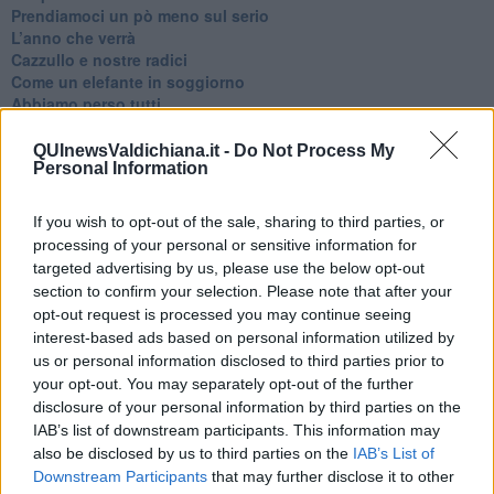
​Prendiamoci un pò meno sul serio
​L’anno che verrà
​Cazzullo e nostre radici
​Come un elefante in soggiorno
​Abbiamo perso tutti
E se le cose non vanno come vorresti?
​Chi sono i genitori elicottero
QUInewsValdichiana.it -
Do Not Process My
Personal Information
Come è davvero la terapia
Quando il diritto alla disconnessione non viene accolto
​L’importanza della comunicazione in famiglia
If you wish to opt-out of the sale, sharing to third parties, or
​Il diritto ad essere disconnessi
processing of your personal or sensitive information for
​Il pensiero dicotomico e la salute mentale
targeted advertising by us, please use the below opt-out
​Consigli di lettura per genitori e non solo
section to confirm your selection. Please note that after your
​La Clownterapia
opt-out request is processed you may continue seeing
​Differenze tra persone frustrate e non
interest-based ads based on personal information utilized by
L’invisibile fatica mentale
us or personal information disclosed to third parties prior to
Vacanze a km zero
your opt-out. You may separately opt-out of the further
​Buone Vacan(si)e!
disclosure of your personal information by third parties on the
​Il lato positivo delle cose
IAB’s list of downstream participants. This information may
​Storie antiche di tempi moderni
also be disclosed by us to third parties on the
IAB’s List of
​Quello che alle mamme non dicono
Downstream Participants
that may further disclose it to other
Adultescenza