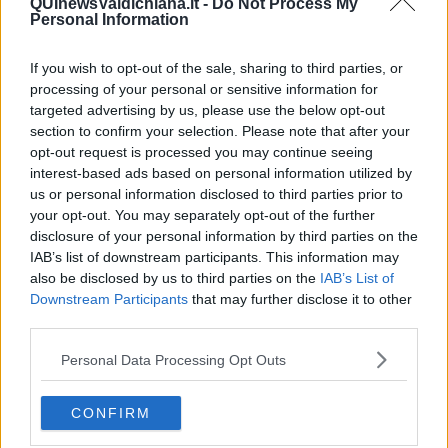
QUInewsValdichiana.it -
Do Not Process My
​La Clownterapia
Personal Information
​Differenze tra persone frustrate e non
L’invisibile fatica mentale
Vacanze a km zero
If you wish to opt-out of the sale, sharing to third parties, or
​Buone Vacan(si)e!
processing of your personal or sensitive information for
​Il lato positivo delle cose
targeted advertising by us, please use the below opt-out
​Storie antiche di tempi moderni
section to confirm your selection. Please note that after your
​Quello che alle mamme non dicono
opt-out request is processed you may continue seeing
Adultescenza
interest-based ads based on personal information utilized by
Homo imbecillis
us or personal information disclosed to third parties prior to
​4 anni di Blog
your opt-out. You may separately opt-out of the further
Quando il silenzio è aggressivo
disclosure of your personal information by third parties on the
​Il passato, questo conosciuto!
IAB’s list of downstream participants. This information may
​Clima ballerino e sbalzi d’umore
also be disclosed by us to third parties on the
IAB’s List of
La maternità
Downstream Participants
that may further disclose it to other
​L’uomo o l’orso?
third parties.
Non hanno un amico a teatro​
​Tutta una questione di rispetto
Personal Data Processing Opt Outs
​Cose che ci esauriscono
​Vespa che passione!
​Lasciate ai vostri figli il diritto di piangere
CONFIRM
​Parole d’amore regalate al vento