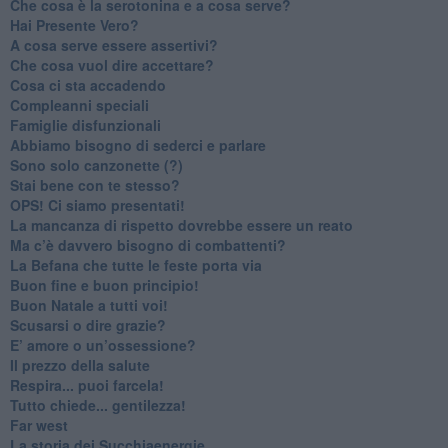
Che cosa è la serotonina e a cosa serve?
​Hai Presente Vero?
A cosa serve essere assertivi?
​Che cosa vuol dire accettare?
​Cosa ci sta accadendo
​Compleanni speciali
​Famiglie disfunzionali
​Abbiamo bisogno di sederci e parlare
Sono solo canzonette (?)
​Stai bene con te stesso?
​OPS! Ci siamo presentati!
​La mancanza di rispetto dovrebbe essere un reato
​Ma c’è davvero bisogno di combattenti?
​La Befana che tutte le feste porta via
Buon fine e buon principio!
​Buon Natale a tutti voi!
​Scusarsi o dire grazie?
​E’ amore o un’ossessione?
​Il prezzo della salute
​Respira... puoi farcela!
​Tutto chiede... gentilezza!
​Far west
​La storia dei Succhiaenergie