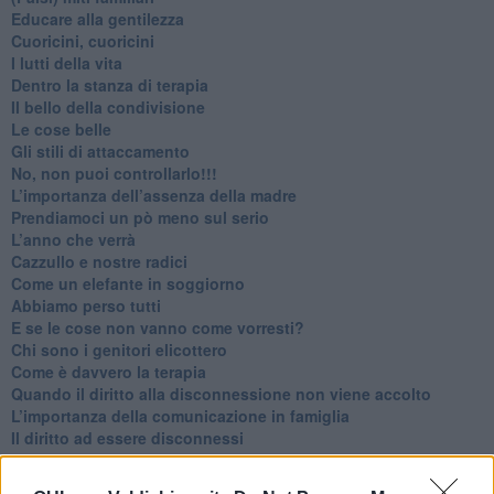
​Educare alla gentilezza
​Cuoricini, cuoricini
I lutti della vita
​Dentro la stanza di terapia
​Il bello della condivisione
Le cose belle
​Gli stili di attaccamento
No, non puoi controllarlo!!!
​L’importanza dell’assenza della madre
​Prendiamoci un pò meno sul serio
​L’anno che verrà
​Cazzullo e nostre radici
​Come un elefante in soggiorno
​Abbiamo perso tutti
E se le cose non vanno come vorresti?
​Chi sono i genitori elicottero
Come è davvero la terapia
Quando il diritto alla disconnessione non viene accolto
​L’importanza della comunicazione in famiglia
​Il diritto ad essere disconnessi
​Il pensiero dicotomico e la salute mentale
​Consigli di lettura per genitori e non solo