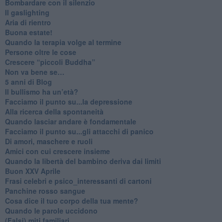
​Bombardare con il silenzio
Il gaslighting
Aria di rientro
Buona estate!
​Quando la terapia volge al termine
​Persone oltre le cose
​Crescere “piccoli Buddha”
Non va bene se…
​5 anni di Blog
​Il bullismo ha un’età?
Facciamo il punto su...la depressione
​Alla ricerca della spontaneità
​Quando lasciar andare è fondamentale
Facciamo il punto su...gli attacchi di panico
Di amori, maschere e ruoli
​Amici con cui crescere insieme
​Quando la libertà del bambino deriva dai limiti
Buon XXV Aprile
​Frasi celebri e psico_interessanti di cartoni
​Panchine rosso sangue
​Cosa dice il tuo corpo della tua mente?
​Quando le parole uccidono
​(Falsi) miti familiari