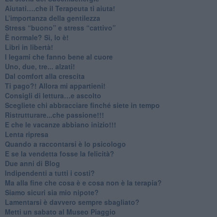
​Aiutati….che il Terapeuta ti aiuta!
​L’importanza della gentilezza
​Stress “buono” e stress “cattivo”
​È normale? Sì, lo è!
​Libri in libertà!
​I legami che fanno bene al cuore
Uno, due, tre... alzati!​
​Dal comfort alla crescita
​Ti pago?! Allora mi appartieni!​
​Consigli di lettura…e ascolto
​Scegliete chi abbracciare finché siete in tempo
​Ristrutturare...che passione!!!
​E che le vacanze abbiano inizio!!!
​Lenta ripresa
​Quando a raccontarsi è lo psicologo
​E se la vendetta fosse la felicità?
​Due anni di Blog
​Indipendenti a tutti i costi?
​Ma alla fine che cosa è e cosa non è la terapia?
​Siamo sicuri sia mio nipote?
​Lamentarsi è davvero sempre sbagliato?
​Metti un sabato al Museo Piaggio