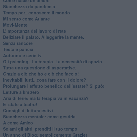
​Come nasce un amore
Stanchezza da pandemia
​Tempo per...conoscere il mondo
​Mi sento come Atlante
​Movi-Mente
​L’importanza del lavoro di rete
​Deliziare il palato. Alleggerire la mente.
​Senza rancore
​Testa e pancia
​Autunno e serie tv
​Gli psicologi. La terapia. La necessità di spazio
​Tutta una questione di aspettative.
​Grazie a ciò che ho e ciò che faccio!
​Inevitabili lutti...cosa fare con il dolore?
Prolungare l’effetto benefico dell’estate? Si può!
​Letture a km zero
​Aria di ferie: ma la terapia va in vacanza?
​E_state a teatro!
​Consigli di lettura estivi
​Stanchezza mentale: come gestirla
​A come Amico
​Se ami gli altri, prenditi il tuo tempo
​Un anno di Blog: semplicemente Grazie!