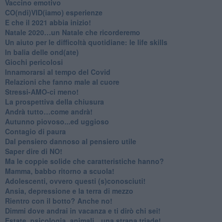
​Vaccino emotivo
CO(ndi)VID(iamo) esperienze
​E che il 2021 abbia inizio!
​Natale 2020…un Natale che ricorderemo
Un aiuto per le difficoltà quotidiane: le life skills
​In balia delle ond(ate)
Giochi pericolosi
Innamorarsi al tempo del Covid
​Relazioni che fanno male al cuore
​Stressi-AMO-ci meno!
​La prospettiva della chiusura
​Andrà tutto…come andrà!
Autunno piovoso...ed uggioso
​Contagio di paura
​Dal pensiero dannoso al pensiero utile
​Saper dire di NO!
​Ma le coppie solide che caratteristiche hanno?
​Mamma, babbo ritorno a scuola!
Adolescenti, ovvero questi (s)conosciuti!
Ansia, depressione e la terra di mezzo
​Rientro con il botto? Anche no!
Dimmi dove andrai in vacanza e ti dirò chi sei!
​Estate, psicologia, animali…una strana triade!