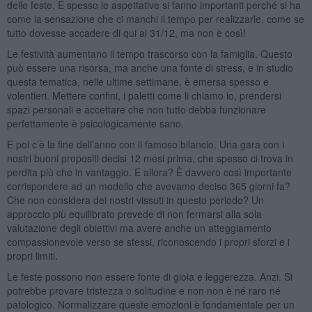
delle feste. E spesso le aspettative si fanno importanti perché si ha
come la sensazione che ci manchi il tempo per realizzarle, come se
tutto dovesse accadere di qui al 31/12, ma non è così!
Le festività aumentano il tempo trascorso con la famiglia. Questo
può essere una risorsa, ma anche una fonte di stress, e in studio
questa tematica, nelle ultime settimane, è emersa spesso e
volentieri. Mettere confini, i paletti come li chiamo io, prendersi
spazi personali e accettare che non tutto debba funzionare
perfettamente è psicologicamente sano.
E poi c’è la fine dell’anno con il famoso bilancio. Una gara con i
nostri buoni propositi decisi 12 mesi prima, che spesso ci trova in
perdita più che in vantaggio. E allora? È davvero così importante
corrispondere ad un modello che avevamo deciso 365 giorni fa?
Che non considera dei nostri vissuti in questo periodo? Un
approccio più equilibrato prevede di non fermarsi alla sola
valutazione degli obiettivi ma avere anche un atteggiamento
compassionevole verso se stessi, riconoscendo i propri sforzi e i
propri limiti.
Le feste possono non essere fonte di gioia e leggerezza. Anzi. Si
potrebbe provare tristezza o solitudine e non non è né raro né
patologico. Normalizzare queste emozioni è fondamentale per un