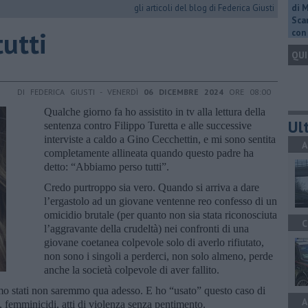
gli articoli del blog di Federica Giusti
di 
Scar
tutti
con 
QUI
DI FEDERICA GIUSTI - VENERDÌ
06 DICEMBRE 2024
ORE 08:00
Qualche giorno fa ho assistito in tv alla lettura della
Ult
sentenza contro Filippo Turetta e alle successive
interviste a caldo a Gino Cecchettin, e mi sono sentita
A
completamente allineata quando questo padre ha
detto: “Abbiamo perso tutti”.
Credo purtroppo sia vero. Quando si arriva a dare
l’ergastolo ad un giovane ventenne reo confesso di un
omicidio brutale (per quanto non sia stata riconosciuta
C
l’aggravante della crudeltà) nei confronti di una
giovane coetanea colpevole solo di averlo rifiutato,
non sono i singoli a perderci, non solo almeno, perde
anche la società colpevole di aver fallito.
imo stati non saremmo qua adesso. E ho “usato” questo caso di
A
di, femminicidi, atti di violenza senza pentimento.