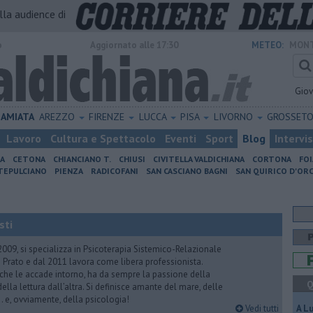
alla audience di
o
Aggiornato alle 17:30
METEO:
MONT
Gio
AMIATA
AREZZO
FIRENZE
LUCCA
PISA
LIVORNO
GROSSET
Lavoro
Cultura e Spettacolo
Eventi
Sport
Blog
Intervi
IA
CETONA
CHIANCIANO T.
CHIUSI
CIVITELLA VALDICHIANA
CORTONA
FO
EPULCIANO
PIENZA
RADICOFANI
SAN CASCIANO BAGNI
SAN QUIRICO D'ORC
sti
2009, si specializza in Psicoterapia Sistemico-Relazionale
 Prato e dal 2011 lavora come libera professionista.
 che le accade intorno, ha da sempre la passione della
Q
ella lettura dall’altra. Si definisce amante del mare, delle
 e, ovviamente, della psicologia!
Vedi tutti
A L