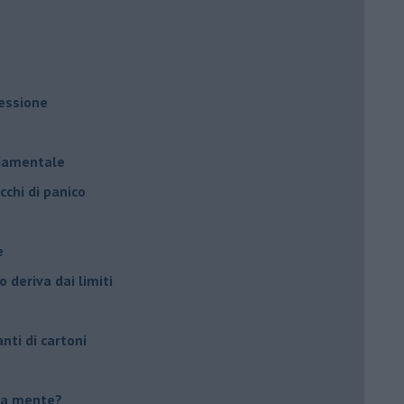
ressione
à
ndamentale
cchi di panico
e
 deriva dai limiti
anti di cartoni
tua mente?