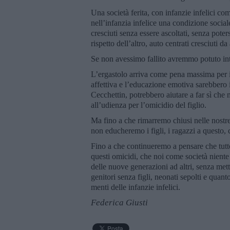
Una società ferita, con infanzie infelici c
nell’infanzia infelice una condizione socia
cresciuti senza essere ascoltati, senza pot
rispetto dell’altro, auto centrati cresciuti da 
Se non avessimo fallito avremmo potuto inte
L’ergastolo arriva come pena massima per 
affettiva e l’educazione emotiva sarebber
Cecchettin, potrebbero aiutare a far sì che
all’udienza per l’omicidio del figlio.
Ma fino a che rimarremo chiusi nelle nostr
non educheremo i figli, i ragazzi a questo, c
Fino a che continueremo a pensare che tutt
questi omicidi, che noi come società nient
delle nuove generazioni ad altri, senza mette
genitori senza figli, neonati sepolti e quant
menti delle infanzie infelici.
Federica Giusti