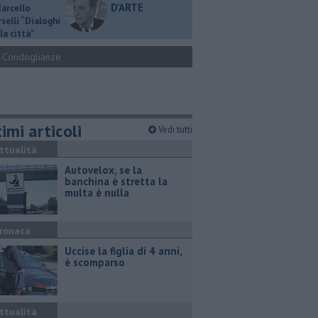
D'ARTE
Marcello
selli “Dialoghi
la città"
Condoglianze
imi articoli
Vedi tutti
ttualità
Autovelox, se la
banchina è stretta la
multa è nulla
ronaca
Uccise la figlia di 4 anni,
è scomparso
ttualità