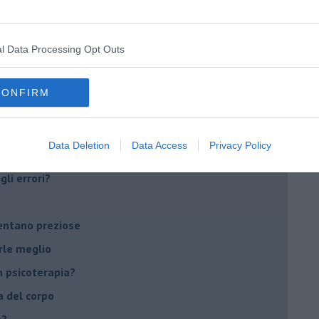
Sanremo?
l Data Processing Opt Outs
on essere madre!
di supereroi?
CONFIRM
 psicologia
ere di dire la loro
Data Deletion
Data Access
Privacy Policy
to diventa un peso
li errori?
ventano preziose
rle meglio
 psicoterapia?
a del corpo
e?