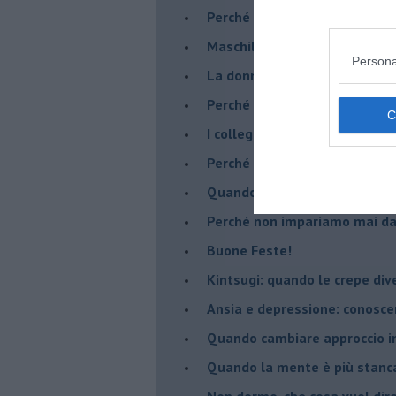
​Perché abbiamo bisogno di 
​Maschilismo inconsapevole
Persona
​La donna può scegliere di n
​Perché abbiamo così bisogno 
​I collegamenti tra filosofia e
​Perché tutti si sentono in dov
​Quando crescere troppo pres
​Perché non impariamo mai dag
​Buone Feste!
​Kintsugi: quando le crepe di
Ansia e depressione: conosce
Quando cambiare approccio in
​Quando la mente è più stanc
Non dormo, che cosa vuol dir