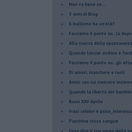
Non va bene se…
​5 anni di Blog
​Il bullismo ha un’età?
Facciamo il punto su...la dep
​Alla ricerca della spontaneit
​Quando lasciar andare è fo
Facciamo il punto su...gli atta
Di amori, maschere e ruoli
​Amici con cui crescere insiem
​Quando la libertà del bambino
Buon XXV Aprile
​Frasi celebri e psico_interess
​Panchine rosso sangue
​Cosa dice il tuo corpo della 