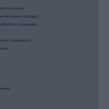
vare noi stessi
 connessione o disagio?
 affettiva e sessuale
ute e l’incolumità
ione
ermine