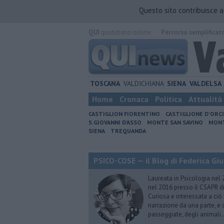
Questo sito contribuisce 
QUI
quotidiano online.
Percorso semplificat
TOSCANA
VALDICHIANA
SIENA
VALDELSA
Home
Cronaca
Politica
Attualità
CASTIGLION FIORENTINO
CASTIGLIONE D'ORC
S.GIOVANNI D'ASSO
MONTE SAN SAVINO
MONT
SIENA
TREQUANDA
PSICO-COSE — il Blog di Federica Giu
Laureata in Psicologia nel 
nel 2016 presso il CSAPR di
Curiosa e interessata a ciò
narrazione da una parte, e d
passeggiate, degli animali…