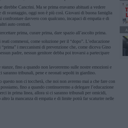
ome direbbe Cancrini. Ma se prima eravamo abituati a vedere
le di svantaggio, oggi non è più così. Giovani di buona famiglia
ersi confrontare davvero con qualcuno, incapaci di empatia e di
altri auto centrati.
A
rcettare prima, curare prima, dare spazio all’ascolto prima.
i reati commessi, come soluzione per il “dopo”. L’educazione
o i “prima” i meccanismi di prevenzione che, come diceva Gino
 nessun padre, nessun genitore debba poi trovarsi a partecipare
e stanze, fino a quando non lavoreremo sulle nostre emozioni e
i saranno tribunali, pene e neonati sepolti in giardino.
o questo non ci toccherà, che noi non avremo mai a che fare con
e possiamo, fino a quando continueremo a delegare l’educazione
rci in prima linea, allora si ci saranno tribunali per omicidi,
o altro la mancanza di empatia e di limite potrà far scaturire nelle