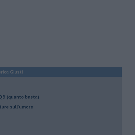
erica Giusti
 QB (quanto basta)
ture sull’umore