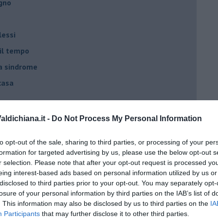
egno
lessi
 il tempo
na sindrome
casa
i
ldichiana.it -
Do Not Process My Personal Information
oterapia
to opt-out of the sale, sharing to third parties, or processing of your per
scita!
formation for targeted advertising by us, please use the below opt-out s
r selection. Please note that after your opt-out request is processed y
eing interest-based ads based on personal information utilized by us or
t
disclosed to third parties prior to your opt-out. You may separately opt-
losure of your personal information by third parties on the IAB’s list of
peuta è fondamentale
. This information may also be disclosed by us to third parties on the
IA
do il tuo tempo
Participants
that may further disclose it to other third parties.