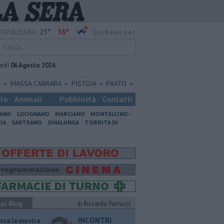
23°
36°
EPULCIANO
QuiNews.net
vedì
06 Agosto 2026
O
MASSA CARRARA
PISTOIA
PRATO
ste
Animali
Pubblicità
Contatti
IANO
LUCIGNANO
MARCIANO
MONTALCINO-
IA
SARTEANO
SINALUNGA
TORRITA DI
ui Blog
di Riccardo Ferrucci
INCONTRI
ucca la mostra