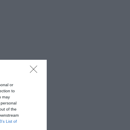
sonal or
ection to
ou may
 personal
out of the
 downstream
B’s List of