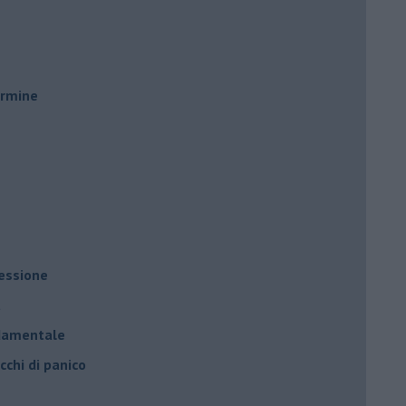
ermine
ressione
à
ndamentale
cchi di panico