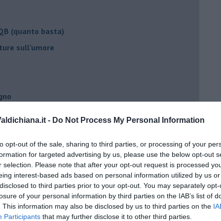
 QB (quanto basta)
ture sull’umore
egno
ldichiana.it -
Do Not Process My Personal Information
lessi
 il tempo
to opt-out of the sale, sharing to third parties, or processing of your per
formation for targeted advertising by us, please use the below opt-out s
na sindrome
r selection. Please note that after your opt-out request is processed y
eing interest-based ads based on personal information utilized by us or
casa
disclosed to third parties prior to your opt-out. You may separately opt-
losure of your personal information by third parties on the IAB’s list of
. This information may also be disclosed by us to third parties on the
IA
i
Participants
that may further disclose it to other third parties.