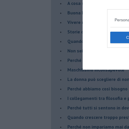
​A cosa serve davvero la psic
​Buona Pasqua e … buona rina
Persona
​Vivere nell’incertezza
​Storie di rinascita: i Take Tha
​Quando la rigidità del tera
​Non sei indietro, stai seguen
​Perché abbiamo bisogno di 
​Maschilismo inconsapevole
​La donna può scegliere di n
​Perché abbiamo così bisogno 
​I collegamenti tra filosofia e
​Perché tutti si sentono in dov
​Quando crescere troppo pres
​Perché non impariamo mai dag