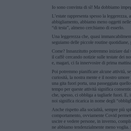
Io sono convinta di sì! Ma dobbiamo impeg
L’estate rappresenta spesso la leggerezza, a
abbigliamento, abbiamo meno oggetti nelle 
“di testa”, almeno cerchiamo di esserlo.
Una leggerezza che, quasi immancabilmente, 
seguiamo delle piccole routine quotidiane,
Come? Innanzitutto potremmo iniziare dal t
il caffè cercando notizie sulle testate dei nos
e, magari, ci fa innervosire di prima matti
Poi potremmo pianificare alcune attività, sen
curiosità, la nostra mente e il nostro umore
una gita fuori porta, una passeggiata quello
tempo per queste attività significa consentic
che, spesso, ci obbliga a tagliarle fuori. E, 
noi significa ricarica in nome degli “obblig
Anche rispetto alla socialità, sempre più s
comportamento, ovviamente Covid permette
uscire e vedere persone, in inverno, complic
ne abbiamo tendenzialmente meno voglia. Se 