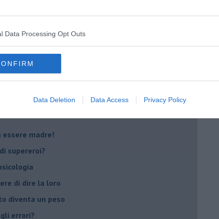
oterapia
scita!
l Data Processing Opt Outs
t
CONFIRM
peuta è fondamentale
do il tuo tempo
Data Deletion
Data Access
Privacy Policy
Sanremo?
on essere madre!
di supereroi?
 psicologia
ere di dire la loro
to diventa un peso
li errori?