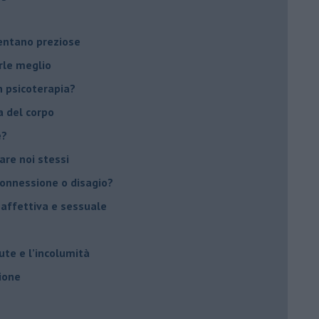
ventano preziose
rle meglio
 psicoterapia?
a del corpo
e?
vare noi stessi
 connessione o disagio?
 affettiva e sessuale
ute e l’incolumità
ione