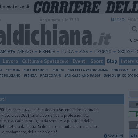
alla audience di
o
Aggiornato alle 17:30
METEO:
MONT
Gio
AMIATA
AREZZO
FIRENZE
LUCCA
PISA
LIVORNO
GROSSET
Lavoro
Cultura e Spettacolo
Eventi
Sport
Blog
Intervi
IA
CETONA
CHIANCIANO T.
CHIUSI
CIVITELLA VALDICHIANA
CORTONA
FO
EPULCIANO
PIENZA
RADICOFANI
SAN CASCIANO BAGNI
SAN QUIRICO D'ORC
sti
2009, si specializza in Psicoterapia Sistemico-Relazionale
 Prato e dal 2011 lavora come libera professionista.
 che le accade intorno, ha da sempre la passione della
Q
ella lettura dall’altra. Si definisce amante del mare, delle
 e, ovviamente, della psicologia!
Vedi tutti
A L