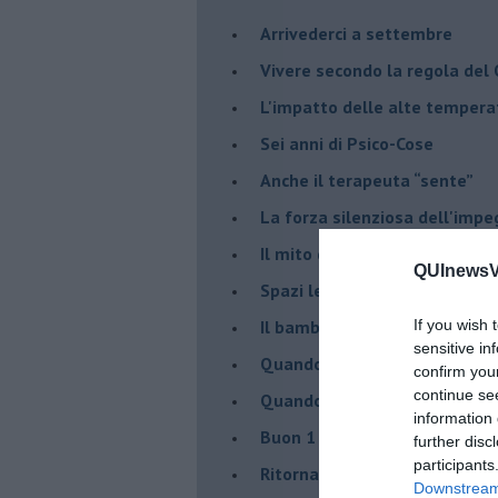
​Arrivederci a settembre
​Vivere secondo la regola del
​L'impatto delle alte tempera
Sei anni di Psico-Cose
​Anche il terapeuta “sente”
​La forza silenziosa dell'imp
​Il mito della madre leonessa
QUInewsVa
Spazi leggeri per tempi comp
Il bambino, il marshmallow e
If you wish 
sensitive in
​Quando cambia il nome di u
confirm you
continue se
​Quando il terapeuta torna a 
information 
​Buon 1 Maggio!
further disc
participants
Ritornare indietro di vent’ann
Downstream 