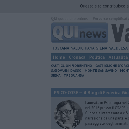
Questo sito contribuisce 
QUI
quotidiano online.
Percorso semplificat
TOSCANA
VALDICHIANA
SIENA
VALDELSA
Home
Cronaca
Politica
Attualità
CASTIGLION FIORENTINO
CASTIGLIONE D'ORC
S.GIOVANNI D'ASSO
MONTE SAN SAVINO
MONT
SIENA
TREQUANDA
PSICO-COSE — il Blog di Federica Giu
Laureata in Psicologia nel 
nel 2016 presso il CSAPR di
Curiosa e interessata a ciò
narrazione da una parte, e d
passeggiate, degli animali…