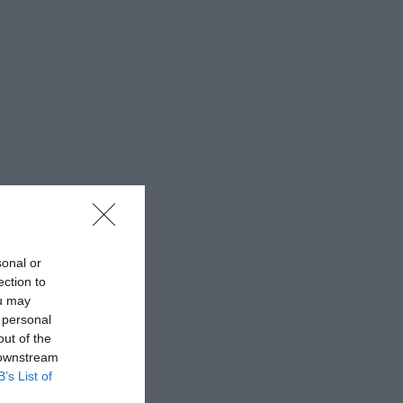
sonal or
ection to
ou may
 personal
out of the
 downstream
B’s List of