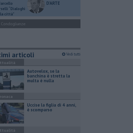
D'ARTE
Marcello
selli “Dialoghi
la città"
Condoglianze
imi articoli
Vedi tutti
ttualità
Autovelox, se la
banchina è stretta la
multa è nulla
ronaca
Uccise la figlia di 4 anni,
è scomparso
ttualità