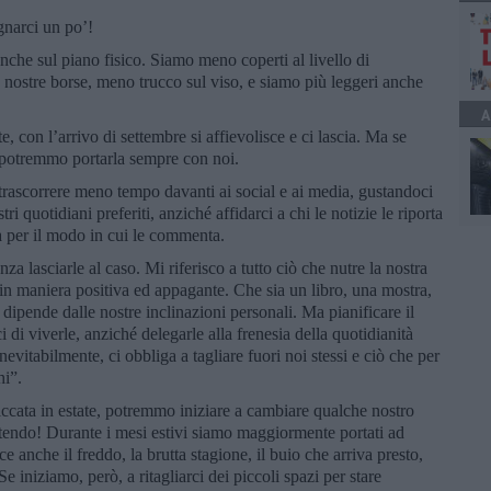
narci un po’!
nche sul piano fisico. Siamo meno coperti al livello di
nostre borse, meno trucco sul viso, e siamo più leggeri anche
A
con l’arrivo di settembre si affievolisce e ci lascia. Ma se
 potremmo portarla sempre con noi.
rascorrere meno tempo davanti ai social e ai media, gustandoci
tri quotidiani preferiti, anziché affidarci a chi le notizie le riporta
na per il modo in cui le commenta.
za lasciarle al caso. Mi riferisco a tutto ciò che nutre la nostra
 in maniera positiva ed appagante. Che sia un libro, una mostra,
 dipende dalle nostre inclinazioni personali. Ma pianificare il
i di viverle, anziché delegarle alla frenesia della quotidianità
inevitabilmente, ci obbliga a tagliare fuori noi stessi e ciò che per
hi”.
piccata in estate, potremmo iniziare a cambiare qualche nostro
ndo! Durante i mesi estivi siamo maggiormente portati ad
e anche il freddo, la brutta stagione, il buio che arriva presto,
iniziamo, però, a ritagliarci dei piccoli spazi per stare