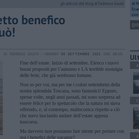
gli articoli del blog di Federica Giusti
di 
Scar
etto benefico
con 
QUI
può!
DI FEDERICA GIUSTI - VENERDÌ
03 SETTEMBRE 2021
ORE 08:00
Ult
Fine dell’estate. Inizio di settembre. Elenco i nuovi
A
buoni propositi per l’autunno e LA terribile nostalgia
delle ferie, che già sembrano lontane.
Non so per voi, ma per me i colori settembrini della
nostra splendida Toscana, sono fantastici! Eppure,
spesse volte, negli anni passati, mi sono sorpresa ad
C
essere felice per lo spettacolo che la natura mi stava
offrendo, e, al contempo, malinconica rispetto a ciò
che stavo lasciando andare dell’estate appena
trascorsa.
Ma davvero non possiamo fare niente per portare con
A
noi i benefici delle vacanze?