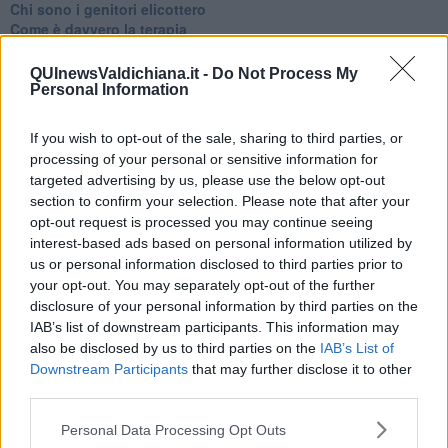
​Chi sono i genitori elicottero
Come è davvero la terapia
Quando il diritto alla disconnessione non viene accolto
​L’importanza della comunicazione in famiglia
QUInewsValdichiana.it -
Do Not Process My
​Il diritto ad essere disconnessi
Personal Information
​Il pensiero dicotomico e la salute mentale
​Consigli di lettura per genitori e non solo
If you wish to opt-out of the sale, sharing to third parties, or
​La Clownterapia
processing of your personal or sensitive information for
​Differenze tra persone frustrate e non
targeted advertising by us, please use the below opt-out
L’invisibile fatica mentale
section to confirm your selection. Please note that after your
Vacanze a km zero
opt-out request is processed you may continue seeing
​Buone Vacan(si)e!
interest-based ads based on personal information utilized by
​Il lato positivo delle cose
us or personal information disclosed to third parties prior to
​Storie antiche di tempi moderni
your opt-out. You may separately opt-out of the further
​Quello che alle mamme non dicono
disclosure of your personal information by third parties on the
Adultescenza
Homo imbecillis
IAB’s list of downstream participants. This information may
​4 anni di Blog
also be disclosed by us to third parties on the
IAB’s List of
Quando il silenzio è aggressivo
Downstream Participants
that may further disclose it to other
​Il passato, questo conosciuto!
third parties.
​Clima ballerino e sbalzi d’umore
La maternità
Personal Data Processing Opt Outs