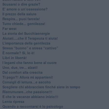
​Scusarsi o dire grazie?
​E’ amore o un’ossessione?
​Il prezzo della salute
​Respira... puoi farcela!
​Tutto chiede... gentilezza!
​Far west
​La storia dei Succhiaenergie
​Aiutati….che il Terapeuta ti aiuta!
​L’importanza della gentilezza
​Stress “buono” e stress “cattivo”
​È normale? Sì, lo è!
​Libri in libertà!
​I legami che fanno bene al cuore
Uno, due, tre... alzati!​
​Dal comfort alla crescita
​Ti pago?! Allora mi appartieni!​
​Consigli di lettura…e ascolto
​Scegliete chi abbracciare finché siete in tempo
​Ristrutturare...che passione!!!
​E che le vacanze abbiano inizio!!!
​Lenta ripresa
​Quando a raccontarsi è lo psicologo