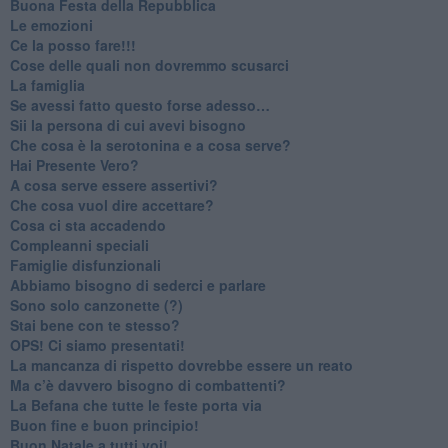
​Buona Festa della Repubblica
Le emozioni
​Ce la posso fare!!!
​Cose delle quali non dovremmo scusarci
​La famiglia
​Se avessi fatto questo forse adesso…
​Sii la persona di cui avevi bisogno
Che cosa è la serotonina e a cosa serve?
​Hai Presente Vero?
A cosa serve essere assertivi?
​Che cosa vuol dire accettare?
​Cosa ci sta accadendo
​Compleanni speciali
​Famiglie disfunzionali
​Abbiamo bisogno di sederci e parlare
Sono solo canzonette (?)
​Stai bene con te stesso?
​OPS! Ci siamo presentati!
​La mancanza di rispetto dovrebbe essere un reato
​Ma c’è davvero bisogno di combattenti?
​La Befana che tutte le feste porta via
Buon fine e buon principio!
​Buon Natale a tutti voi!