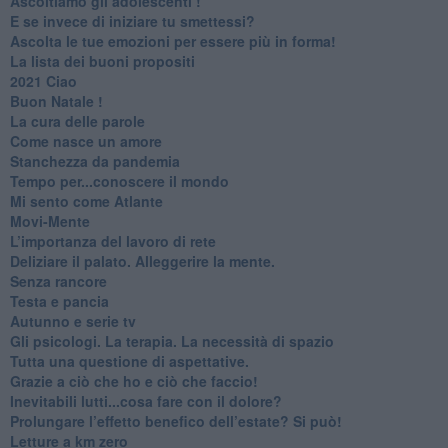
Ascoltiamo gli adolescenti !
​E se invece di iniziare tu smettessi?
​Ascolta le tue emozioni per essere più in forma!
​La lista dei buoni propositi
2021 Ciao
Buon Natale !
​La cura delle parole
​Come nasce un amore
Stanchezza da pandemia
​Tempo per...conoscere il mondo
​Mi sento come Atlante
​Movi-Mente
​L’importanza del lavoro di rete
​Deliziare il palato. Alleggerire la mente.
​Senza rancore
​Testa e pancia
​Autunno e serie tv
​Gli psicologi. La terapia. La necessità di spazio
​Tutta una questione di aspettative.
​Grazie a ciò che ho e ciò che faccio!
​Inevitabili lutti...cosa fare con il dolore?
Prolungare l’effetto benefico dell’estate? Si può!
​Letture a km zero