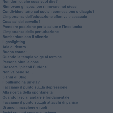
Non dormo, che cosa vuol dire?
​Rinnovare gli spazi per rinnovare noi stessi
​Condividere tutto sui social: connessione o disagio?
​L’importanza dell’educazione affettiva e sessuale
​Cosa sai del cervello?
Prendere posizione per la salute e l’incolumità
L’importanza della perturbazione
​Bombardare con il silenzio
Il gaslighting
Aria di rientro
Buona estate!
​Quando la terapia volge al termine
​Persone oltre le cose
​Crescere “piccoli Buddha”
Non va bene se…
​5 anni di Blog
​Il bullismo ha un’età?
Facciamo il punto su...la depressione
​Alla ricerca della spontaneità
​Quando lasciar andare è fondamentale
Facciamo il punto su...gli attacchi di panico
Di amori, maschere e ruoli
​Amici con cui crescere insieme