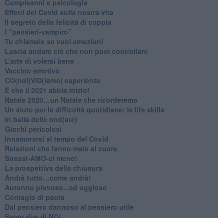
​Compleanni e psicologia
Effetti del Covid sulla nostra vita
Il segreto della felicità di coppia
​I “pensieri-vampiro”
​Tu chiamale se vuoi emozioni
​Lascia andare ciò che non puoi controllare
L’arte di volersi bene
​Vaccino emotivo
CO(ndi)VID(iamo) esperienze
​E che il 2021 abbia inizio!
​Natale 2020…un Natale che ricorderemo
Un aiuto per le difficoltà quotidiane: le life skills
​In balia delle ond(ate)
Giochi pericolosi
Innamorarsi al tempo del Covid
​Relazioni che fanno male al cuore
​Stressi-AMO-ci meno!
​La prospettiva della chiusura
​Andrà tutto…come andrà!
Autunno piovoso...ed uggioso
​Contagio di paura
​Dal pensiero dannoso al pensiero utile
​Saper dire di NO!