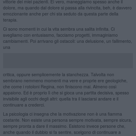
vittorie dei miei pazienti. Eì vero, maneggiamo spesso anche il
dolore, ma quando dal dolore si passa alla rivincita, beh, è davvero
emozionante anche per chi sta seduto da questa parte della
terapia.
Ci sono momenti in cui la vita sembra una salita infinita. Ci
svegliamo con entusiasmo, facciamo progetti, immaginiamo
cambiamenti. Poi arrivano gli ostacoli: una delusione, un fallimento,
una
critica, oppure semplicemente la stanchezza. Talvolta non
sembrano nemmeno momenti ma vere e proprie ere geologiche,
che come i rotoloni Regina, non finiscono mai. Almeno così
appaiono. Ed è proprio lì che si gioca una partita decisiva, spesso
invisibile agli occhi degli altri: quella tra il lasciarsi andare e il
continuare a crederci.
La psicologia ci insegna che la motivazione non è una fiamma
costante. Non esiste una persona sempre motivata, sempre sicura,
sempre pronta a dare il massimo. Esistono invece persone che,
anche quando il dubbio si fa sentire, scelgono di continuare a