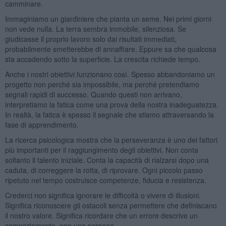
camminare.
Immaginiamo un giardiniere che pianta un seme. Nei primi giorni
non vede nulla. La terra sembra immobile, silenziosa. Se
giudicasse il proprio lavoro solo dai risultati immediati,
probabilmente smetterebbe di annaffiare. Eppure sa che qualcosa
sta accadendo sotto la superficie. La crescita richiede tempo.
Anche i nostri obiettivi funzionano così. Spesso abbandoniamo un
progetto non perché sia impossibile, ma perché pretendiamo
segnali rapidi di successo. Quando questi non arrivano,
interpretiamo la fatica come una prova della nostra inadeguatezza.
In realtà, la fatica è spesso il segnale che stiamo attraversando la
fase di apprendimento.
La ricerca psicologica mostra che la perseveranza è uno dei fattori
più importanti per il raggiungimento degli obiettivi. Non conta
soltanto il talento iniziale. Conta la capacità di rialzarsi dopo una
caduta, di correggere la rotta, di riprovare. Ogni piccolo passo
ripetuto nel tempo costruisce competenze, fiducia e resistenza.
Crederci non significa ignorare le difficoltà o vivere di illusioni.
Significa riconoscere gli ostacoli senza permettere che definiscano
il nostro valore. Significa ricordare che un errore descrive un
comportamento, non una persona.