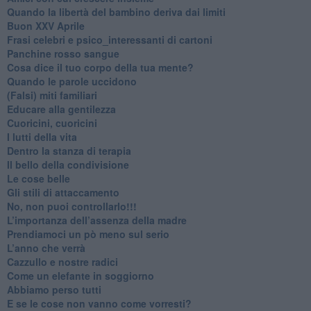
​Quando la libertà del bambino deriva dai limiti
Buon XXV Aprile
​Frasi celebri e psico_interessanti di cartoni
​Panchine rosso sangue
​Cosa dice il tuo corpo della tua mente?
​Quando le parole uccidono
​(Falsi) miti familiari
​Educare alla gentilezza
​Cuoricini, cuoricini
I lutti della vita
​Dentro la stanza di terapia
​Il bello della condivisione
Le cose belle
​Gli stili di attaccamento
No, non puoi controllarlo!!!
​L’importanza dell’assenza della madre
​Prendiamoci un pò meno sul serio
​L’anno che verrà
​Cazzullo e nostre radici
​Come un elefante in soggiorno
​Abbiamo perso tutti
E se le cose non vanno come vorresti?