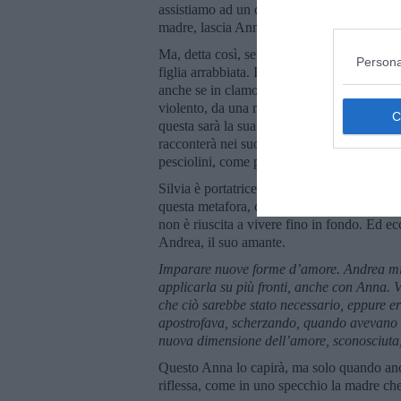
assistiamo ad un corto circuito che di fatto 
madre, lascia Anna, la figlia e Massimo, i
Ma, detta così, sembrerebbe una storiella d
Persona
figlia arrabbiata. In realtà, dietro questo s
anche se in clamoroso ritardo, da un’infanzi
violento, da una madre succube, da un marito
questa sarà la sua penitenza, alimenterà il 
racconterà nei suoi diari, nelle sue fantastic
pesciolini, come per esorcizzare una sua co
Silvia è portatrice di un surplus d’amore ch
questa metafora, c’è solo il disperato tenta
non è riuscita a vivere fino in fondo. Ed e
Andrea, il suo amante.
Imparare nuove forme d’amore. Andrea mi 
applicarla su più fronti, anche con Anna. V
che ciò sarebbe stato necessario, eppure era
apostrofava, scherzando, quando avevano in
nuova dimensione dell’amore, sconosciuta
Questo Anna lo capirà, ma solo quando anche
riflessa, come in uno specchio la madre che 