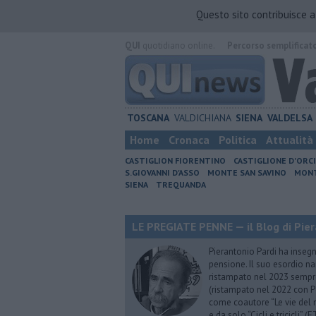
Questo sito contribuisce 
QUI
quotidiano online.
Percorso semplificat
TOSCANA
VALDICHIANA
SIENA
VALDELSA
Home
Cronaca
Politica
Attualità
CASTIGLION FIORENTINO
CASTIGLIONE D'ORC
S.GIOVANNI D'ASSO
MONTE SAN SAVINO
MONT
SIENA
TREQUANDA
LE PREGIATE PENNE — il Blog di Pier
Pierantonio Pardi ha insegna
pensione. Il suo esordio na
ristampato nel 2023 sempre
(ristampato nel 2022 con P
come coautore “Le vie del m
e da solo “Cicli e tricicli”