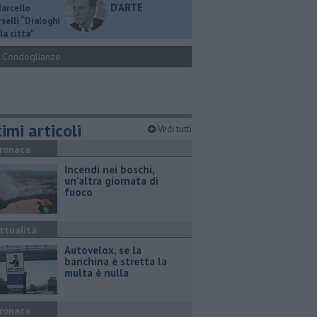
D'ARTE
Marcello
selli “Dialoghi
la città"
Condoglianze
imi articoli
Vedi tutti
ronaca
Incendi nei boschi,
un'altra giornata di
fuoco
ttualità
Autovelox, se la
banchina è stretta la
multa è nulla
ronaca