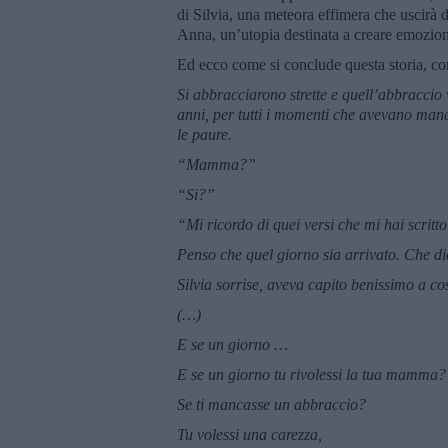
di Silvia, una meteora effimera che uscirà 
Anna, un’utopia destinata a creare emozionan
Ed ecco come si conclude questa storia, con i
Si abbracciarono strette e quell’abbraccio 
anni, per tutti i momenti che avevano mancat
le paure.
“Mamma?”
“Si?”
“Mi ricordo di quei versi che mi hai scritt
Penso che quel giorno sia arrivato. Che d
Silvia sorrise, aveva capito benissimo a cos
(…)
E se un giorno …
E se un giorno tu rivolessi la tua mamma?
Se ti mancasse un abbraccio?
Tu volessi una carezza,