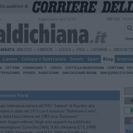
alla audience di
o
Aggiornato alle 19:20
METEO:
MONT
Vene
AMIATA
AREZZO
FIRENZE
LUCCA
PISA
LIVORNO
GROSSET
Lavoro
Cultura e Spettacolo
Eventi
Sport
Blog
Intervi
IA
CETONA
CHIANCIANO T.
CHIUSI
CIVITELLA VALDICHIANA
CORTONA
FO
EPULCIANO
PIENZA
RADICOFANI
SAN CASCIANO BAGNI
SAN QUIRICO D'ORC
antonio Pardi
to letteratura italiana all’ITAS “ Santoni” di Pisa fino alla
rrativo è stato nel 1975 con il romanzo "Testimone il vino" ,
 dalla Felici Editore, nel 1983 esce "Bailamme"
Q
orto Seguro editore). Negli anni seguenti ha pubblicato
eraviglioso” (Loescher,1966), “Il filo d’Arianna (ETS, 1999)
A L
 (ETS 2002), “Graaande …prof (ETS, 2005) e “Il baffo e la