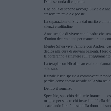
Dalla seconda di copertina
Una bolla di sapone avvolge Silvia e Anna,
crescita tra favole e poesie.
La separazione di Silvia dal marito è un fat
silenzi e solitudine.
Anna sceglie di vivere con il padre che sente
d’union determinanti per mantenere un con
Mentre Silvia vive l’amore con Andrea, caus
dedica alla cura di giovani pazienti. I loro 
la porteranno a riflettere sull’atteggiament
La terapia con Nicola, carcerato condannato
solo suo.
Il finale lascia spazio a commoventi riavvic
perdite come spesso accade nella vita reale
Dentro il romanzo
Specchio, specchio delle mie brame … così
magico per sapere chi fosse la più bella de
scatenando l’ira funesta della donna e i suoi 