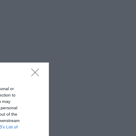
sonal or
ection to
ou may
 personal
out of the
 downstream
B’s List of