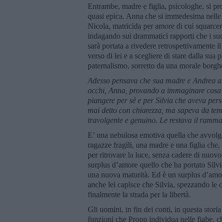
Entrambe, madre e figlia, psicologhe, si p
quasi epica. Anna che si immedesima nelle t
Nicola, matricida per amore di cui squarcerà 
indagando sui drammatici rapporti che i suo
sarà portata a rivedere retrospettivamente
verso di lei e a scegliere di stare dalla sua
paternalismo, sorretto da una morale borgh
Adesso pensava che sua madre e Andrea av
occhi, Anna, provando a immaginare cosa a
piangere per sé e per Silvia che aveva per
mai detto con chiarezza, ma sapeva da tem
travolgente e genuino. Le restava il ramma
E’ una nebulosa emotiva quella che avvolge
ragazze fragili, una madre e una figlia che
per ritrovare la luce, senza cadere di nuov
surplus d’amore quello che ha portato Silvi
una nuova maturità. Ed è un surplus d’am
anche lei capisce che Silvia, spezzando le 
finalmente la strada per la libertà.
Gli uomini, in fin dei conti, in questa stori
funzioni che Propp individua nelle fiabe, 