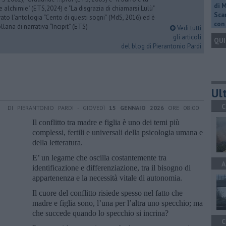
di 
e alchimie" (ETS,2024) e "La disgrazia di chiamarsi Lulù"
Scar
urato l’antologia “Cento di questi sogni” (MdS, 2016) ed è
con 
llana di narrativa “Incipit” (ETS)
Vedi tutti
gli articoli
QUI
del blog di Pierantonio Pardi
Ult
C
DI PIERANTONIO PARDI - GIOVEDÌ
15 GENNAIO 2026
ORE 08:00
Il conflitto tra madre e figlia è uno dei temi più
complessi, fertili e universali della psicologia umana e
della letteratura.
E’ un legame che oscilla costantemente tra
A
identificazione e differenziazione, tra il bisogno di
appartenenza e la necessità vitale di autonomia.
Il cuore del conflitto risiede spesso nel fatto che
madre e figlia sono, l’una per l’altra uno specchio; ma
che succede quando lo specchio si incrina?
C