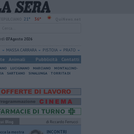
21°
36°
EPULCIANO
QuiNews.net
rdì
07 Agosto 2026
O
MASSA CARRARA
PISTOIA
PRATO
ste
Animali
Pubblicità
Contatti
IANO
LUCIGNANO
MARCIANO
MONTALCINO-
IA
SARTEANO
SINALUNGA
TORRITA DI
ui Blog
di Riccardo Ferrucci
INCONTRI
ucca la mostra