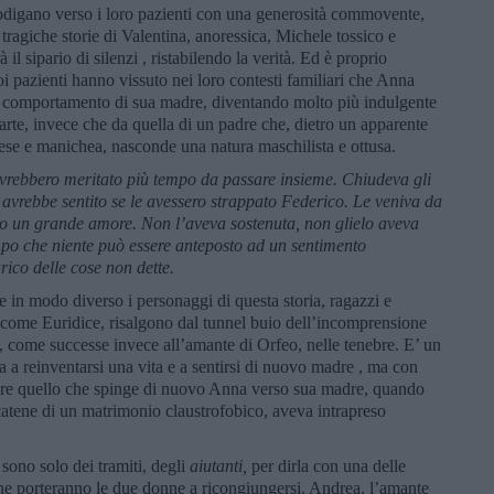
rodigano verso i loro pazienti con una generosità commovente,
ragiche storie di Valentina, anoressica, Michele tossico e
il sipario di silenzi , ristabilendo la verità. Ed è proprio
i pazienti hanno vissuto nei loro contesti familiari che Anna
 il comportamento di sua madre, diventando molto più indulgente
 parte, invece che da quella di un padre che, dietro un apparente
ese e manichea, nasconde una natura maschilista e ottusa.
rebbero meritato più tempo da passare insieme. Chiudeva gli
vrebbe sentito se le avessero strappato Federico. Le veniva da
so un grande amore. Non l’aveva sostenuta, non glielo aveva
po che niente può essere anteposto ad un sentimento
rico delle cose non dette.
 in modo diverso i personaggi di questa storia, ragazzi e
, come Euridice, risalgono dal tunnel buio dell’incomprensione
o, come successe invece all’amante di Orfeo, nelle tenebre. E’ un
a a reinventarsi una vita e a sentirsi di nuovo madre , ma con
ore quello che spinge di nuovo Anna verso sua madre, quando
catene di un matrimonio claustrofobico, aveva intrapreso
a sono solo dei tramiti, degli
aiutanti,
per dirla con una delle
che porteranno le due donne a ricongiungersi. Andrea, l’amante