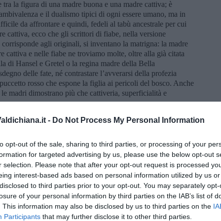
 tra la figura di una madre buona e una madre cattiva; è
 l’ambivalenza e il dualismo tipici di ogni essere umano, ma in
fficile da affrontare e quindi, fedeli al tabù ancestrale per cui
cattiva, ecco che gli scrittori di fiabe, nella versione
corrisponde agli originali, si inventano la matrigna: la madre
cattiva e nelle fiabe ne troviamo molte, oltre alla già citata
la di Hansel e Gretel o la regina madre della Bella
degno delle fate, né contrastare l’avverarsi della profezia
puccetto rosso che espone la figlia ai pericoli del bosco. Anche
, le madri dimostrano più che cattiveria, superficialità e
ei miti delle tragedie greche, il discorso diventa ancora più
ldichiana.it -
Do Not Process My Personal Information
le di Agamennone , uccisa da suo figlio Oreste con la complicità
nosse, più interessata a circuire il toro che alla sorte della figlia
to opt-out of the sale, sharing to third parties, or processing of your per
la Colchide, che per vendicarsi di Giasone che l’aveva lasciata
formation for targeted advertising by us, please use the below opt-out s
veva avuto da lui.
r selection. Please note that after your opt-out request is processed y
rdare
L’amore molesto
di Elena Ferrante,
Amy e Isabelle
di
eing interest-based ads based on personal information utilized by us or
e
Il ballo
di Irene Nemirovsky , romanzi che affrontano con
disclosed to third parties prior to your opt-out. You may separately opt-
lessi e conflittuali tra madri e figlie, evidenziando rivalità,
losure of your personal information by third parties on the IAB’s list of
. This information may also be disclosed by us to third parties on the
IA
amma
rientra a pieno titolo in questo genere narrativo; anche qui
Participants
that may further disclose it to other third parties.