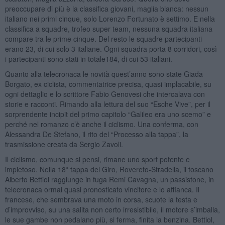
preoccupare di più è la classifica giovani, maglia bianca: nessun
italiano nei primi cinque, solo Lorenzo Fortunato è settimo. E nella
classifica a squadre, trofeo super team, nessuna squadra italiana
compare tra le prime cinque. Del resto le squadre partecipanti
erano 23, di cui solo 3 italiane. Ogni squadra porta 8 corridori, così
i partecipanti sono stati in totale184, di cui 53 italiani.
Quanto alla telecronaca le novità quest’anno sono state Giada
Borgato, ex ciclista, commentatrice precisa, quasi implacabile, su
ogni dettaglio e lo scrittore Fabio Genovesi che intercalava con
storie e racconti. Rimando alla lettura del suo “Esche Vive”, per il
sorprendente incipit del primo capitolo “Galileo era uno scemo” e
perché nel romanzo c’è anche il ciclismo. Una conferma, con
Alessandra De Stefano, il rito del “Processo alla tappa”, la
trasmissione creata da Sergio Zavoli.
Il ciclismo, comunque si pensi, rimane uno sport potente e
impietoso. Nella 18ª tappa del Giro, Rovereto-Stradella, il toscano
Alberto Bettiol raggiunge in fuga Remi Cavagna, un passistone, in
telecronaca ormai quasi pronosticato vincitore e lo affianca. Il
francese, che sembrava una moto in corsa, scuote la testa e
d’improvviso, su una salita non certo irresistibile, il motore s’imballa,
le sue gambe non pedalano più, si ferma, finita la benzina. Bettiol,