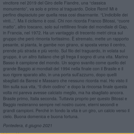
vincitore nel 2019 del Giro delle Fiandre, una “classica
monumento”, va solo e primo al traguardo. Dolce Remi! Mi è
perfino dispiaciuto per quella resa cosi disarmante. “L’indicibile dei
vinti...”. Ma il ciclismo è così. Chi non ricorda Franco Bitossi, “cuore
matto”, altro toscano, solo sul rettilineo finale del mondiale di Gap,
in Francia, nel 1972. Ha un vantaggio di trecento metri circa sul
gruppo che però rimonta fortissimo. È stremato, mette un rapporto
pesante, si pianta, le gambe non girano, si sposta verso il centro,
prende più strada e più vento. Sul filo del traguardo, in volata sul
gruppo, è un altro italiano che gli frega il sogno di una vita. Marino
Basso è campione del mondo. Un sogno svanito come quello del
grande Baggio ai mondiali del 1994 nella finale con il Brasile e il
suo rigore sparato alto, in una porta sull’azzurro, dopo quelli
sbagliati da Baresi e Massaro che nessuno ricorda mai. Ho visto il
film sulla sua vita, “Il divin codino” e dopo la rincorsa finale questa
volta mi pareva avesse calciato meglio, ma ha sbagliato ancora.
Brasile primo, Italia seconda. Tuttavia proprio per questo Bitossi e
Baggio resteranno sempre nel nostro cuore, eterni secondi e
grandi campioni. Perché in fondo la vita è un giro, un calcio verso il
cielo. Buona domenica e buona fortuna.
Pontedera, 6 giugno 2021