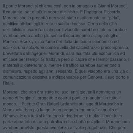
Il ponte Morandi si chiama così, non in omaggio a Gianni Morandi,
il cantante, per di più in odore di sinistra. E l’ingegner Riccardo
Morandi che lo progettò non sarà stato esattamente un “pirla”,
qualifica attribuitagli in rete e subito rimossa. Certo nella città
dell’Italsider usare l’acciaio per il viadotto sarebbe stato naturale e
avrebbe avuto anche più senso il soprannome assegnatogli di
Ponte di Brooklyn, ma forse nell’Italia del boom economico ed
edilizio, una soluzione come quella del calcestruzzo precompresso,
brevettata dall’ingegner Morandi, sarà risultata più economica ed
efficace per i tempi. Si trattava però di capire che i tempi passano, i
materiali si deteriorano, mentre il traffico sarebbe aumentato a
dismisura, rispetto agli anni sessanta. E quel viadotto era una via di
comunicazione decisiva e indispensabile per Genova, il suo porto e
l’Italia.
Morandi, che non era stato nei suoi anni giovanili nemmeno un
uomo di “regime”, progettò e costruì ponti e manufatti in tutto il
mondo. Il Puente Gran Rafael Urdaneta sul lago di Maracaibo in
Venezuela, ben più lungo, è un progetto “gemello” di quello di
Genova. E qui tutti si affrettano a riverlarne la maledizione: fu in
parte abbattuto da una petroliera che sbattè nei piloni. Morandi non
avrebbe previsto questa evenienza a livello progettuale. Che però