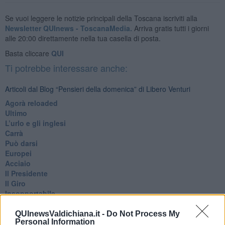
Se vuoi leggere le notizie principali della Toscana iscriviti alla
Newsletter QUInews - ToscanaMedia.
Arriva gratis tutti i giorni
alle 20:00 direttamente nella tua casella di posta.
Basta cliccare
QUI
Ti potrebbe interessare anche:
Articoli dal Blog “Pensieri della domenica” di Libero Venturi
​Agorà reloaded
Ultimo
​L’urlo e gli inglesi
Carrà
Può darsi
Europei
Acciaio
Il Presidente
​Il Giro
Insopportabile
​Mentre
Luana
QUInewsValdichiana.it -
Do Not Process My
Personal Information
​Ci vuole Fedez