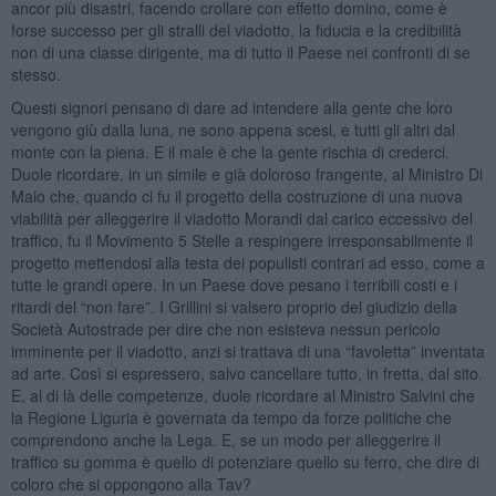
ancor più disastri, facendo crollare con effetto domino, come è
forse successo per gli stralli del viadotto, la fiducia e la credibilità
non di una classe dirigente, ma di tutto il Paese nei confronti di se
stesso.
Questi signori pensano di dare ad intendere alla gente che loro
vengono giù dalla luna, ne sono appena scesi, e tutti gli altri dal
monte con la piena. E il male è che la gente rischia di crederci.
Duole ricordare, in un simile e già doloroso frangente, al Ministro Di
Maio che, quando ci fu il progetto della costruzione di una nuova
viabilità per alleggerire il viadotto Morandi dal carico eccessivo del
traffico, fu il Movimento 5 Stelle a respingere irresponsabilmente il
progetto mettendosi alla testa dei populisti contrari ad esso, come a
tutte le grandi opere. In un Paese dove pesano i terribili costi e i
ritardi del “non fare”. I Grillini si valsero proprio del giudizio della
Società Autostrade per dire che non esisteva nessun pericolo
imminente per il viadotto, anzi si trattava di una “favoletta” inventata
ad arte. Così si espressero, salvo cancellare tutto, in fretta, dal sito.
E, al di là delle competenze, duole ricordare al Ministro Salvini che
la Regione Liguria è governata da tempo da forze politiche che
comprendono anche la Lega. E, se un modo per alleggerire il
traffico su gomma è quello di potenziare quello su ferro, che dire di
coloro che si oppongono alla Tav?