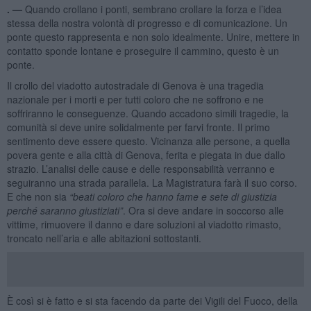
. —
Quando crollano i ponti, sembrano crollare la forza e l’idea
stessa della nostra volontà di progresso e di comunicazione. Un
ponte questo rappresenta e non solo idealmente. Unire, mettere in
contatto sponde lontane e proseguire il cammino, questo è un
ponte.
Il crollo del viadotto autostradale di Genova è una tragedia
nazionale per i morti e per tutti coloro che ne soffrono e ne
soffriranno le conseguenze. Quando accadono simili tragedie, la
comunità si deve unire solidalmente per farvi fronte. Il primo
sentimento deve essere questo. Vicinanza alle persone, a quella
povera gente e alla città di Genova, ferita e piegata in due dallo
strazio. L’analisi delle cause e delle responsabilità verranno e
seguiranno una strada parallela. La Magistratura farà il suo corso.
E che non sia
“beati coloro che hanno fame e sete di giustizia
perch
é
saranno giustiziati”
. Ora si deve andare in soccorso alle
vittime, rimuovere il danno e dare soluzioni al viadotto rimasto,
troncato nell’aria e alle abitazioni sottostanti.
È così si è fatto e si sta facendo da parte dei Vigili del Fuoco, della