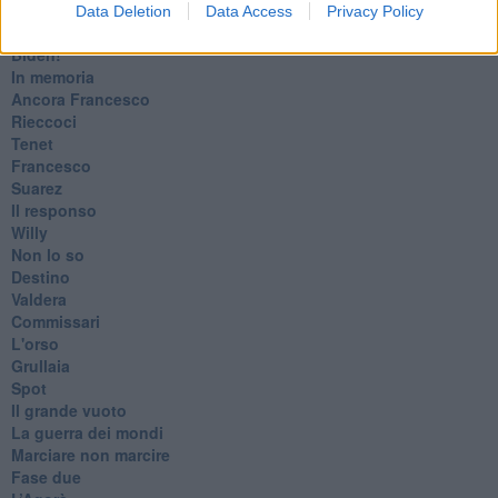
Cronaca
Data Deletion
Data Access
Privacy Policy
​Ancora Covid
​Biden!
In memoria
​Ancora Francesco
Rieccoci
Tenet
Francesco
Suarez
​Il responso
Willy
Non lo so
Destino
Valdera
Commissari
L'orso
Grullaia
Spot
​Il grande vuoto
​La guerra dei mondi
Marciare non marcire
Fase due