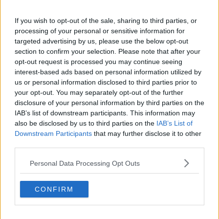
​Cronaca di un vaccino annunciato
​Liberazione
If you wish to opt-out of the sale, sharing to third parties, or
Esternazioni
processing of your personal or sensitive information for
Vaxzevria
targeted advertising by us, please use the below opt-out
Nazionali
section to confirm your selection. Please note that after your
​Ricorrenze e celebrazioni
opt-out request is processed you may continue seeing
Marte
interest-based ads based on personal information utilized by
​Crapa pelada
us or personal information disclosed to third parties prior to
​I soliti noti
your opt-out. You may separately opt-out of the further
Arie
disclosure of your personal information by third parties on the
​Vaccine Easing
IAB’s list of downstream participants. This information may
No profit
also be disclosed by us to third parties on the
IAB’s List of
Dragonheart
Downstream Participants
that may further disclose it to other
Con-ter?
third parties.
​Con-te
Coincidenze e crisi
Personal Data Processing Opt Outs
L'amico
​L’anno del vaccino
Giulio Regeni
CONFIRM
​Il rosario
Paolo Rossi
Maradona