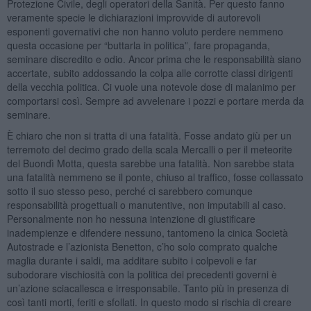
Protezione Civile, degli operatori della Sanità. Per questo fanno
veramente specie le dichiarazioni improvvide di autorevoli
esponenti governativi che non hanno voluto perdere nemmeno
questa occasione per “buttarla in politica”, fare propaganda,
seminare discredito e odio. Ancor prima che le responsabilità siano
accertate, subito addossando la colpa alle corrotte classi dirigenti
della vecchia politica. Ci vuole una notevole dose di malanimo per
comportarsi così. Sempre ad avvelenare i pozzi e portare merda da
seminare.
È chiaro che non si tratta di una fatalità. Fosse andato giù per un
terremoto del decimo grado della scala Mercalli o per il meteorite
del Buondì Motta, questa sarebbe una fatalità. Non sarebbe stata
una fatalità nemmeno se il ponte, chiuso al traffico, fosse collassato
sotto il suo stesso peso, perché ci sarebbero comunque
responsabilità progettuali o manutentive, non imputabili al caso.
Personalmente non ho nessuna intenzione di giustificare
inadempienze e difendere nessuno, tantomeno la cinica Società
Autostrade e l’azionista Benetton, c’ho solo comprato qualche
maglia durante i saldi, ma additare subito i colpevoli e far
subodorare vischiosità con la politica dei precedenti governi è
un’azione sciacallesca e irresponsabile. Tanto più in presenza di
così tanti morti, feriti e sfollati. In questo modo si rischia di creare