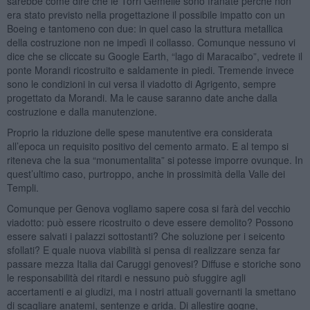
sarebbe come dire che le Torri Gemelle sono franate perché non
era stato previsto nella progettazione il possibile impatto con un
Boeing e tantomeno con due: in quel caso la struttura metallica
della costruzione non ne impedì il collasso. Comunque nessuno vi
dice che se cliccate su Google Earth, “lago di Maracaibo”, vedrete il
ponte Morandi ricostruito e saldamente in piedi. Tremende invece
sono le condizioni in cui versa il viadotto di Agrigento, sempre
progettato da Morandi. Ma le cause saranno date anche dalla
costruzione e dalla manutenzione.
Proprio la riduzione delle spese manutentive era considerata
all’epoca un requisito positivo del cemento armato. E al tempo si
riteneva che la sua “monumentalita” si potesse imporre ovunque. In
quest’ultimo caso, purtroppo, anche in prossimità della Valle dei
Templi.
Comunque per Genova vogliamo sapere cosa si farà del vecchio
viadotto: può essere ricostruito o deve essere demolito? Possono
essere salvati i palazzi sottostanti? Che soluzione per i seicento
sfollati? E quale nuova viabilità si pensa di realizzare senza far
passare mezza Italia dai Caruggi genovesi? Diffuse e storiche sono
le responsabilità dei ritardi e nessuno può sfuggire agli
accertamenti e ai giudizi, ma i nostri attuali governanti la smettano
di scagliare anatemi, sentenze e grida. Di allestire gogne,