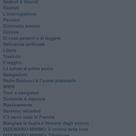
​Simboli & diavoli
Razzisti
​L’interrogazione
Pensieri
​Dizionario minimo
Gelosia
Di cose pesanti e di leggere
​Deficienza artificiale
Libero
Trasloco
Il raggiro
​La salute al primo posto
Spiegazioni
Padre Balducci & l’uomo planetario
WWW
​Treni e navigatori
​Domande & risposte
​Plasticamente
Sanremo reloaded
C’è tanto male in Francia
​Mangiare la foglia e liberarsi dagli stronzi
DIZIONARIO MINIMO: Il cotone sulla luna
DIZIONARIO MINIMO: Zibaldone