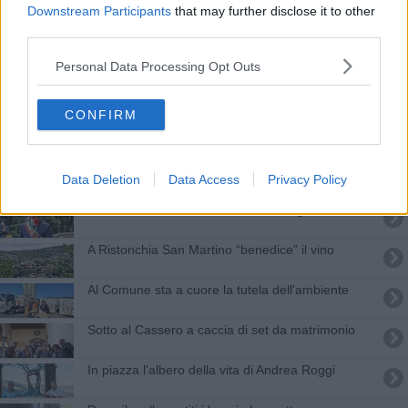
Castiglionesi "ambasciatori" del gusto nel mondo
Downstream Participants
that may further disclose it to other
third parties.
Niente Rai neppure con il digitale terrestre
Personal Data Processing Opt Outs
San Lorenzo si celebra all'eremo della Montanina
CONFIRM
​San Donato si festeggia in Val di Chio dal 1239
Scontro tra auto, ferita bambina di 3 anni
Data Deletion
Data Access
Privacy Policy
​Il Covid non ferma la camminata tra gli olivi
​A Ristonchia San Martino “benedice” il vino
Al Comune sta a cuore la tutela dell'ambiente
Sotto al Cassero a caccia di set da matrimonio
In piazza l'albero della vita di Andrea Roggi