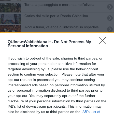
Torna la passeggiata e merenda nell'oliveta
Carica dal mille per la Ronda Ghibellina
Alcol a fiumi, valanga di intossicati in ospedale
Maltempo, piogge e allagamenti
QUInewsValdichiana.it -
Do Not Process My
Personal Information
Ecco come sarà la città dopo il Covid
If you wish to opt-out of the sale, sharing to third parties, or
Il turismo come la musica, la sfida di Barbetti
processing of your personal or sensitive information for
targeted advertising by us, please use the below opt-out
Dall'America per scovare location da matrimonio
section to confirm your selection. Please note that after your
opt-out request is processed you may continue seeing
Incendio distrugge tre ettari di vegetazione
interest-based ads based on personal information utilized by
us or personal information disclosed to third parties prior to
In Val di Chio si festeggia Santa Cristina
your opt-out. You may separately opt-out of the further
disclosure of your personal information by third parties on the
​In un video il sogno americano diventa realtà
IAB’s list of downstream participants. This information may
also be disclosed by us to third parties on the
IAB’s List of