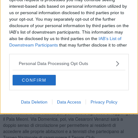
numeri record.
interest-based ads based on personal information utilized by
us or personal information disclosed to third parties prior to
your opt-out. You may separately opt-out of the further
disclosure of your personal information by third parties on the
Complessivamente sono poco più di 1.100 gli atleti che si
IAB’s list of downstream participants. This information may
presenteranno al via tra sabato e domenica, circa 60, invece, quelli
also be disclosed by us to third parties on the
IAB’s List of
già iscritti alla "Marcia Ardita”, la marcia più lunga; quella che con i
Downstream Participants
that may further disclose it to other
suoi 35/37 chilometri ripercorre il confine del contado. La
third parties.
camminata ad andatura libera, che ricalca il percorso della Ronda
Classica, che tocca tutti i punti più caratteristici delle creste e dei
Personal Data Processing Opt Outs
borghi della Val di Chio.
“La Ronda Ghibellina è un evento che richiama tante persone a
CONFIRM
Castiglion Fiorentino anche in un momento che generalmente non
è considerato un periodo di punta per il settore turistico per cui ci
auguriamo che le modifiche alla viabilità siano ben tollerate dalla
popolazione” afferma
Chiara Cappelletti,
assessore alla
Data Deletion
Data Access
Privacy Policy
Viabilità. Nei due giorni della manifestazione, infatti, ci saranno
delle modifiche alla viabilità per permettere agli atleti di raggiungere
il Pala Meoni. Via Domenica, poi, via Cesaroni Venanzi sarà a
doppio senso di circolazione per permettere ai residenti di
accedere alle proprie abitazioni e a tennisti che partecipano al
Torneo Nazionale di raggiungere il Tennis Club.