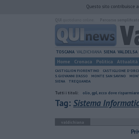
Questo sito contribuisce 
QUI
quotidiano online.
Percorso semplificat
TOSCANA
VALDICHIANA
SIENA
VALDELSA
Home
Cronaca
Politica
Attualità
CASTIGLION FIORENTINO
CASTIGLIONE D'ORC
S.GIOVANNI D'ASSO
MONTE SAN SAVINO
MONT
SIENA
TREQUANDA
cia di Arezzo
​Benzina, gasolio, gpl, ecco dove risparmiare
Tutti i titoli:
​Benzina, 
Tag:
Sistema Informati
valdichiana
Pr