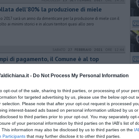
ollata dell'80% la produzione di miele
no 2017 sarà un anno da dimenticare per la produzione di miele con il
lto ai minimi storici e in alcuni territori quasi allo zero
SABATO
27 FEBBRAIO 2021
ORE 12:44
mpi di pagamento, il Comune è al top
ministrazione castiglionese, dati alla mano, eccelle nel saldo delle
ure e riduce praticamente a zero i debiti commerciali
ldichiana.it -
Do Not Process My Personal Information
to opt-out of the sale, sharing to third parties, or processing of your per
formation for targeted advertising by us, please use the below opt-out s
MARTEDÌ
13 APRILE 2021
ORE 13:10
r selection. Please note that after your opt-out request is processed y
uola e lavoro sempre più in sinergia
eing interest-based ads based on personal information utilized by us or
disclosed to third parties prior to your opt-out. You may separately opt-
entate le borse di studio "Danilo Camorri" dedicate a studenti
losure of your personal information by third parties on the IAB’s list of
rsitari o delle Superiori con indirizzi informatici
. This information may also be disclosed by us to third parties on the
IA
Participants
that may further disclose it to other third parties.