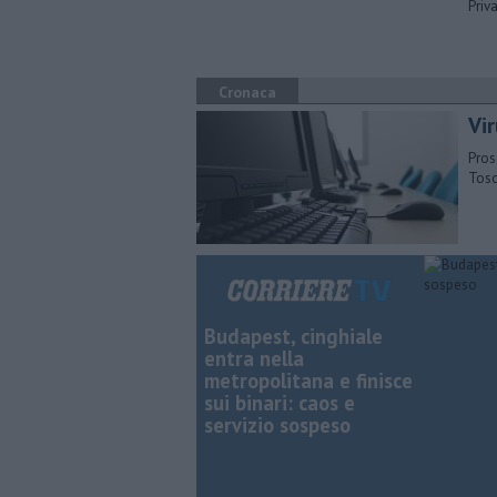
Priv
Cronaca
Vi
Pros
Tosc
Budapest, cinghiale
entra nella
metropolitana e finisce
sui binari: caos e
servizio sospeso