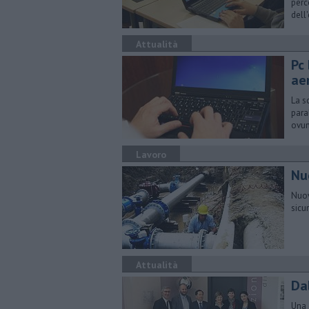
perc
dell
Attualità
Pc 
ae
La s
para
ovu
Lavoro
Nu
Nuov
sicu
Attualità
Da
Una 