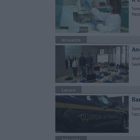
Sono
Ness
Attualità
An
Anch
laure
Lavoro
Ban
Sono
l’ac