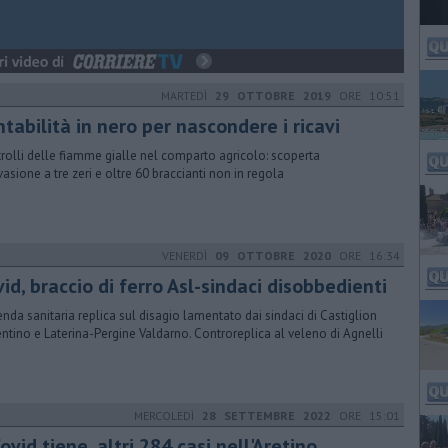
MARTEDÌ
29 OTTOBRE 2019
ORE 10:51
tabilità in nero per nascondere i ricavi
rolli delle fiamme gialle nel comparto agricolo: scoperta
vasione a tre zeri e oltre 60 braccianti non in regola
VENERDÌ
09 OTTOBRE 2020
ORE 16:34
vid, braccio di ferro Asl-sindaci disobbedienti
ienda sanitaria replica sul disagio lamentato dai sindaci di Castiglion
entino e Laterina-Pergine Valdarno. Controreplica al veleno di Agnelli
MERCOLEDÌ
28 SETTEMBRE 2022
ORE 15:01
Covid tiene, altri 284 casi nell'Aretino