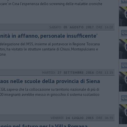
licare' in Cina l’esperienza dello screening delle malattie croniche
SABATO
05 AGOSTO 2017
ORE 16:02
nità in affanno, personale insufficente'
delegazione del M5S, insieme al portavoce in Regione Toscana
tini, ha visitato le strutture sanitarie di Chiusi, Montepulciano e
tona
MARTEDÌ
27 SETTEMBRE 2016
ORE 11:15
caos nelle scuole della provincia di Siena
CGIL sapeva che la collocazione su territorio nazionale di più di
00 insegnanti avrebbe messo in ginocchio il sistema scolastico
VENERDÌ
24 LUGLIO 2015
ORE 06:35
aggio nel futuro per la Villa Romana