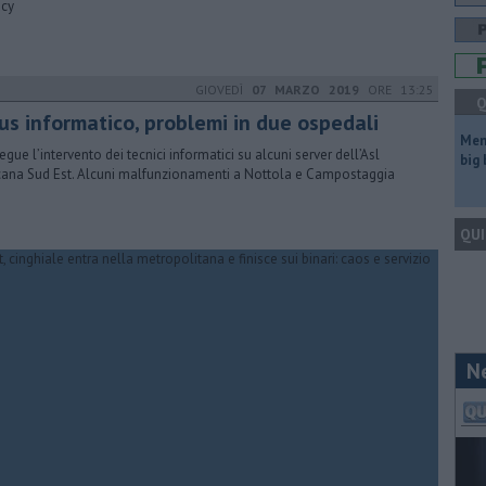
acy
GIOVEDÌ
07 MARZO 2019
ORE 13:25
Q
rus informatico, problemi in due ospedali
Mem
egue l’intervento dei tecnici informatici su alcuni server dell’Asl
big
ana Sud Est. Alcuni malfunzionamenti a Nottola e Campostaggia
QUI
N