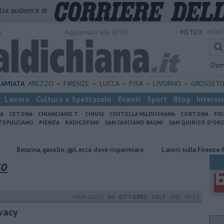
alla audience di
o
Aggiornato alle 07:00
METEO:
MONT
Dom
AMIATA
AREZZO
FIRENZE
LUCCA
PISA
LIVORNO
GROSSET
Lavoro
Cultura e Spettacolo
Eventi
Sport
Blog
Intervi
IA
CETONA
CHIANCIANO T.
CHIUSI
CIVITELLA VALDICHIANA
CORTONA
FO
EPULCIANO
PIENZA
RADICOFANI
SAN CASCIANO BAGNI
SAN QUIRICO D'ORC
gasolio, gpl, ecco dove risparmiare
Lavori sulla Firenze-Roma, i treni c
co
MERCOLEDÌ
30 OTTOBRE 2013
ORE 09:17
ivacy