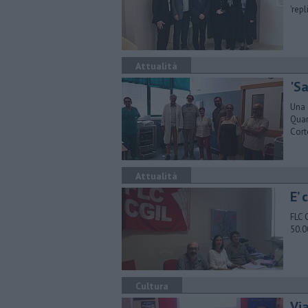
'rep
Attualità
'Sa
Una 
Quar
Cor
Attualità
E’ 
FLC 
50.0
Cultura
Vi