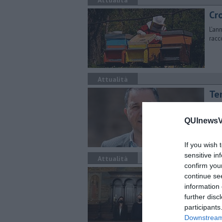
Attualità
Cr
L’an
racco
Attualità
Te
L'Am
fatt
QUInewsVa
If you wish 
sensitive in
Attualità
confirm you
Sc
continue se
information 
Pres
further disc
unive
participants
Downstream 