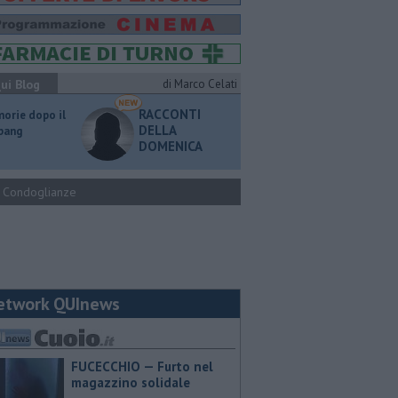
ui Blog
di Marco Celati
RACCONTI
orie dopo il
DELLA
 bang
DOMENICA
Condoglianze
etwork QUInews
FUCECCHIO — Furto nel
magazzino solidale