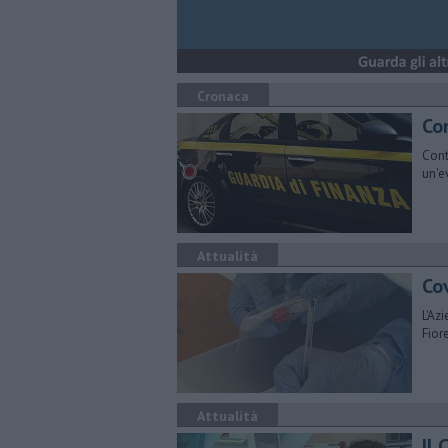
Cronaca
Con
Cont
un'e
Attualità
​Co
L'Az
Fior
Attualità
Il 