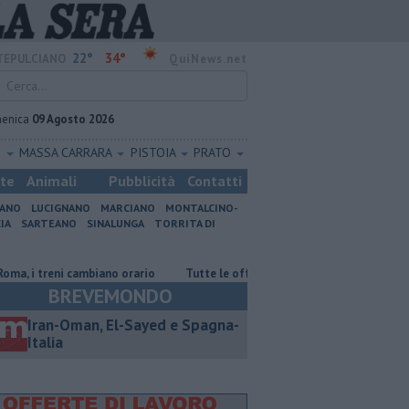
22°
34°
EPULCIANO
QuiNews.net
enica
09 Agosto 2026
O
MASSA CARRARA
PISTOIA
PRATO
ste
Animali
Pubblicità
Contatti
IANO
LUCIGNANO
MARCIANO
MONTALCINO-
IA
SARTEANO
SINALUNGA
TORRITA DI
ambiano orario
​Tutte le offerte di lavoro in provincia di Arezzo
​Be
BREVEMONDO
Iran-Oman, El-Sayed e Spagna-
Italia