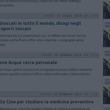
orsi di Istruzione tecnologica superiore nei settori strategici
'economia
VENERDÌ
19 LUGLIO 2024
ORE 18:30
bloccati in tutto il mondo, disagi negli
roporti toscani
chermata blu e il sistema fuori uso: è l'effetto del 'down' che ha
lizzato anche Piazza Affari oltre a banche e compagnie aeree
nque
VENERDÌ
15 GENNAIO 2016
ORE 18:16
ove Acque cerca personale
e Acque apre le selezioni di un ingegnere presso l’ufficio ambiente,
rezza e qualità e presso l’ufficio sistemi informatici e telecontrollo
MARTEDÌ
28 FEBBRAIO 2017
ORE 12:06
lla Cina per studiare la medicina preventiva
delegazione cinese ha visitato l’Istituto di medicina preventiva per