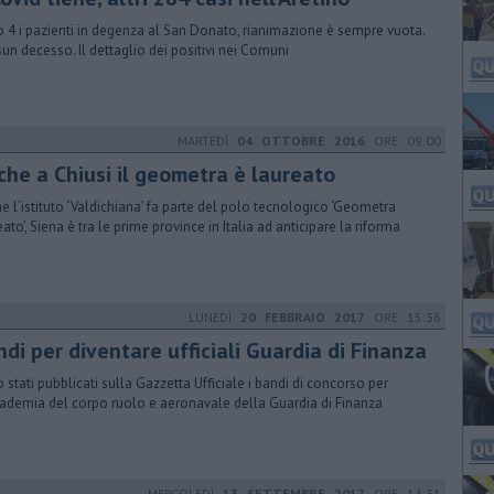
 4 i pazienti in degenza al San Donato, rianimazione è sempre vuota.
un decesso. Il dettaglio dei positivi nei Comuni
MARTEDÌ
04 OTTOBRE 2016
ORE 09:00
che a Chiusi il geometra è laureato
e l’istituto ‘Valdichiana’ fa parte del polo tecnologico ‘Geometra
ato’, Siena è tra le prime province in Italia ad anticipare la riforma
LUNEDÌ
20 FEBBRAIO 2017
ORE 15:36
di per diventare ufficiali Guardia di Finanza
 stati pubblicati sulla Gazzetta Ufficiale i bandi di concorso per
cademia del corpo ruolo e aeronavale della Guardia di Finanza
MERCOLEDÌ
13 SETTEMBRE 2017
ORE 14:31