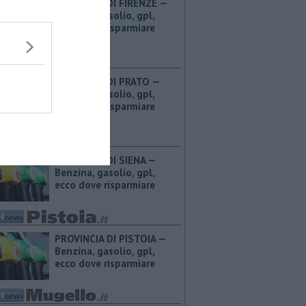
PROVINCIA DI FIRENZE — ​
Benzina, gasolio, gpl,
ecco dove risparmiare
PROVINCIA DI PRATO — ​
Benzina, gasolio, gpl,
ecco dove risparmiare
PROVINCIA DI SIENA — ​
Benzina, gasolio, gpl,
ecco dove risparmiare
PROVINCIA DI PISTOIA — ​
Benzina, gasolio, gpl,
ecco dove risparmiare