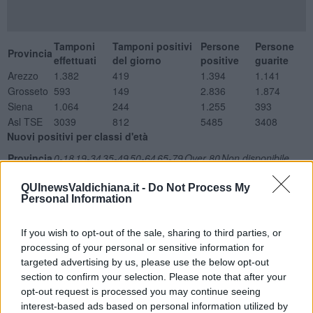
Tamponi
Tamponi positivi
Persone
Persone
Provincia
effettuati
del giorno
positive
guarite
Arezzo
1.382
419
1.394
1.141
Grosseto
593
149
2.836
1.874
Siena
1.064
244
1.255
393
Asl TSE
3039
812
5485
3408
Nuovi positivi per classi d'età
Provincia
0-18
19-34
35-49
50-64
65-79
Over 80
Non disponibile
Arezzo
71
38
84
112
62
22
30
Grosseto
24
10
33
54
22
4
2
QUInewsValdichiana.it -
Do Not Process My
Personal Information
Siena
40
22
65
70
27
16
4
ASL TSE
135
70
182
236
111
42
36
Ricoveri con sintomatologia Covid
If you wish to opt-out of the sale, sharing to third parties, or
processing of your personal or sensitive information for
Totale Posti letto occupati
targeted advertising by us, please use the below opt-out
Degenza Covid San Donato Arezzo
3
section to confirm your selection. Please note that after your
TI San Donato Arezzo
0
opt-out request is processed you may continue seeing
Degenza Covid Misericordia Grosseto
3
interest-based ads based on personal information utilized by