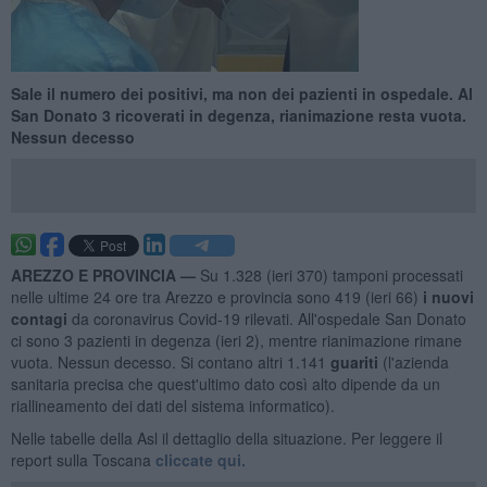
Sale il numero dei positivi, ma non dei pazienti in ospedale. Al
San Donato 3 ricoverati in degenza, rianimazione resta vuota.
Nessun decesso
AREZZO E PROVINCIA —
Su 1.328 (ieri 370) tamponi processati
nelle ultime 24 ore tra Arezzo e provincia sono 419 (ieri 66)
i nuovi
contagi
da coronavirus Covid-19 rilevati. All'ospedale San Donato
ci sono 3 pazienti in degenza (ieri 2), mentre rianimazione rimane
vuota. Nessun decesso. Si contano altri 1.141
guariti
(l'azienda
sanitaria precisa che quest'ultimo dato così alto dipende da un
riallineamento dei dati del sistema informatico).
Nelle tabelle della Asl il dettaglio della situazione. Per leggere il
report sulla Toscana
cliccate qui.