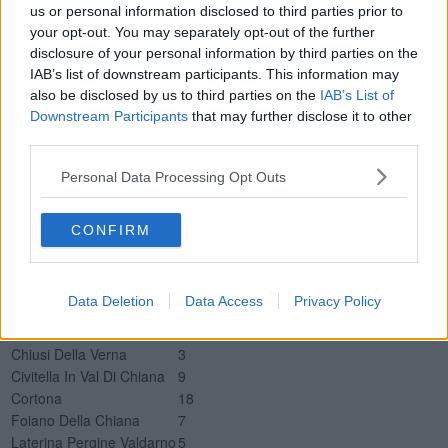
TI Misericordia Grosseto
0
us or personal information disclosed to third parties prior to
your opt-out. You may separately opt-out of the further
Nuovi positivi per Comune della provincia di Arezzo
disclosure of your personal information by third parties on the
Comune
Tamponi positivi
IAB’s list of downstream participants. This information may
Anghiari
5
also be disclosed by us to third parties on the
IAB’s List of
Arezzo
98
Downstream Participants
that may further disclose it to other
Bibbiena
12
third parties.
Bucine
32
Capolona
5
Personal Data Processing Opt Outs
Castel Focognano
5
Castel San Niccolò
6
CONFIRM
Castelfranco Piandiscò
12
Castiglion Fibocchi
1
Castiglion Fiorentino
16
Data Deletion
Data Access
Privacy Policy
Cavriglia
17
Chitignano
2
Chiusi Della Verna
3
Civitella In Val Di Chiana
9
Cortona
18
Foiano Della Chiana
7
Laterina Pergine Valdarno
5