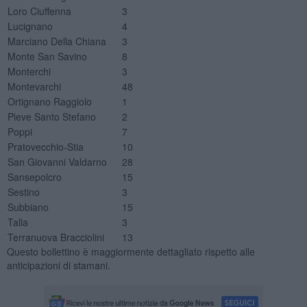
Loro Ciuffenna
3
Lucignano
4
Marciano Della Chiana
3
Monte San Savino
8
Monterchi
3
Montevarchi
48
Ortignano Raggiolo
1
Pieve Santo Stefano
2
Poppi
7
Pratovecchio-Stia
10
San Giovanni Valdarno
28
Sansepolcro
15
Sestino
3
Subbiano
15
Talla
3
Terranuova Bracciolini
13
Questo bollettino è maggiormente dettagliato rispetto alle
anticipazioni di stamani.