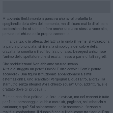
Mi azzardo timidamente a pensare che avrei preferito lo
spogliarello della diva del momento, ma di sicuro mai lo direi: sono
confessioni che si stenta a fare anche solo a se stessi a voce alta,
persino nel chiuso della propria cameretta.
In mancanza, o in attesa, dei fatti va in onda il niente, si viviseziona
la parola pronunciata, si rivela la simbologia del colore della
cravatta, la smorfia o il sorriso tirato o falso. L’esegesi arricchisce
l’animo dello spettatore che si esalta messo a parte di tali segreti.
Che soddisfazioni! Non abbiamo vissuto invano.
Al tale è sfuggito un peto? Ohibò! È disdicevole! Com’è potuto
accadere? Una figura istituzionale abbandonarsi a simili
esternazioni! È uno scandalo! Vergogna! E quell’altro, allora? Ha
starnutito senza ritegno! Avrà chiesto scusa? Uno, addirittura, si è
grattato dove gli prudeva…
È il “teatrino della politica”, la fiera televisiva, ma nel cabaret è tutto
per finta: personaggi di dubbia moralità, pagliacci, saltimbanchi e
ciarlatani; e qui? Sul palcoscenico, nello spettacolo, finzione e
realtà si confondono. Il dubbio è che si litighi come tra “ladri di Pisa”