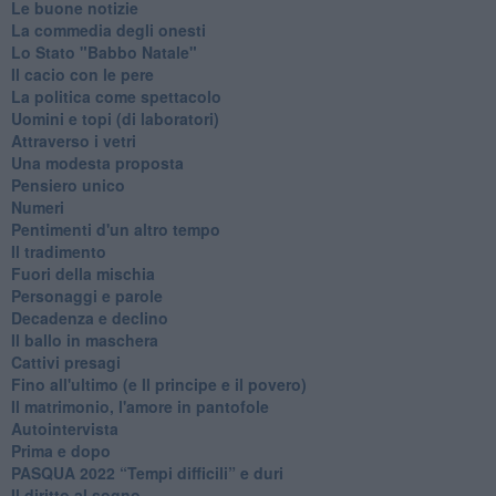
Le buone notizie
La commedia degli onesti
Lo Stato "Babbo Natale"
Il cacio con le pere
La politica come spettacolo
Uomini e topi (di laboratori)
Attraverso i vetri
Una modesta proposta
Pensiero unico
Numeri
Pentimenti d'un altro tempo
Il tradimento
Fuori della mischia
Personaggi e parole
Decadenza e declino
Il ballo in maschera
Cattivi presagi
Fino all'ultimo (e Il principe e il povero)
Il matrimonio, l'amore in pantofole
Autointervista
Prima e dopo
​PASQUA 2022 “Tempi difficili” e duri
Il diritto al sogno