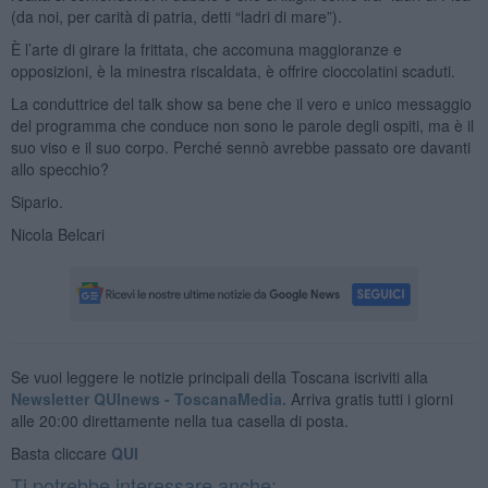
(da noi, per carità di patria, detti “ladri di mare”).
È l’arte di girare la frittata, che accomuna maggioranze e
opposizioni, è la minestra riscaldata, è offrire cioccolatini scaduti.
La conduttrice del talk show sa bene che il vero e unico messaggio
del programma che conduce non sono le parole degli ospiti, ma è il
suo viso e il suo corpo. Perché sennò avrebbe passato ore davanti
allo specchio?
Sipario.
Nicola Belcari
Se vuoi leggere le notizie principali della Toscana iscriviti alla
Newsletter QUInews - ToscanaMedia.
Arriva gratis tutti i giorni
alle 20:00 direttamente nella tua casella di posta.
Basta cliccare
QUI
Ti potrebbe interessare anche: