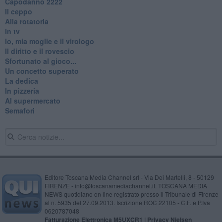
​Capodanno 2222
Il ceppo
Alla rotatoria
In tv
Io, mia moglie e il virologo
Il diritto e il rovescio
Sfortunato al gioco...
Un concetto superato
La dedica
In pizzeria
Al supermercato
Semafori
Editore Toscana Media Channel srl - Via Dei Martelli, 8 - 50129
FIRENZE - info@toscanamediachannel.it. TOSCANA MEDIA
NEWS quotidiano on line registrato presso il Tribunale di Firenze
al n. 5935 del 27.09.2013. Iscrizione ROC 22105 - C.F. e P.Iva
0620787048
Fatturazione Elettronica M5UXCR1 |
Privacy Nielsen