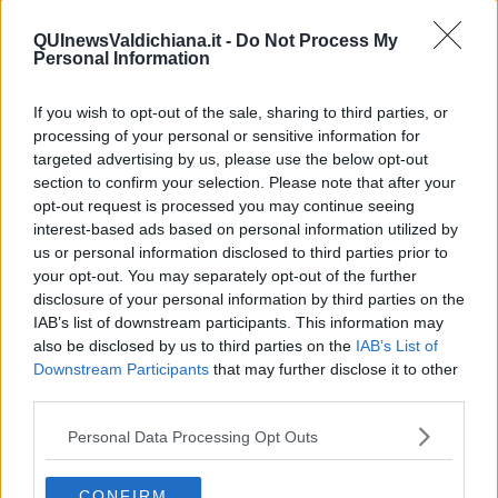
Non avere e non essere
Armiamoci e... avviatevi
QUInewsValdichiana.it -
Do Not Process My
Da Capodanno a Carnevale
Personal Information
Schizzi di fango
Sor-riso amaro
If you wish to opt-out of the sale, sharing to third parties, or
Fine anno al ristorante
processing of your personal or sensitive information for
La festa di Capodanno
targeted advertising by us, please use the below opt-out
Natale 2024
section to confirm your selection. Please note that after your
Re e regnanti
opt-out request is processed you may continue seeing
A noi interessa il dito non la luna
interest-based ads based on personal information utilized by
Come rubare allo stato e vivere felici
us or personal information disclosed to third parties prior to
Una performance
your opt-out. You may separately opt-out of the further
Il compagno
​Io (allo specchio)
disclosure of your personal information by third parties on the
Tramonto
IAB’s list of downstream participants. This information may
Passato, presente, futuro
also be disclosed by us to third parties on the
IAB’s List of
La virtù del non fare
Downstream Participants
that may further disclose it to other
Il giorno dei saldi
third parties.
L'ultimo post
Leggendo l'Eneide
Personal Data Processing Opt Outs
​(In)sicurezza stradale
Il decalogo del politico
CONFIRM