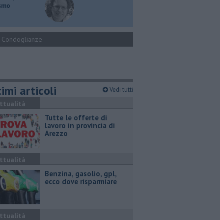
ismo
Condoglianze
imi articoli
Vedi tutti
ttualità
​Tutte le offerte di
lavoro in provincia di
Arezzo
ttualità
​Benzina, gasolio, gpl,
ecco dove risparmiare
ttualità