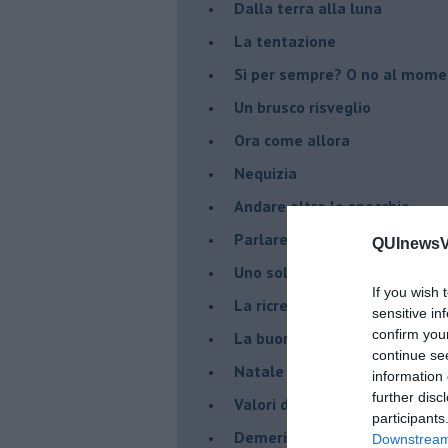
Dalla terra alla luna
La tentazione
​Sì per sempre? O no al mom
Un brusco risveglio
Ora come allora
Nequizia
Andare oltre lo specchio
Parlare con la televisione
QUInewsVa
Uno solo al comando?
If you wish 
La ricreazione è finita
sensitive in
confirm you
La buona notizia
continue se
Natale con l'elmetto
information 
further disc
Valori dubbi miti fasulli
participants
Demeritocrazia
Downstream 