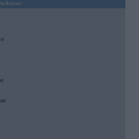
ola Belcari
ti
e)
ili