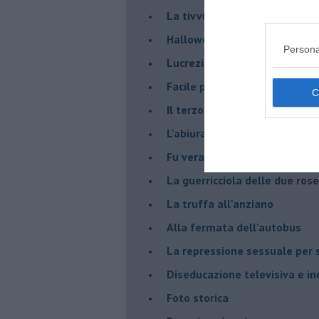
La tivvù pallonara
Halloween
Persona
​Lucrezia Borgia, una storia d
Facile profezia
Il terzo compito
L'abiura di Galileo
Fu vera gloria?
La guerricciola delle due rose
La truffa all'anziano
Alla fermata dell'autobus
La repressione sessuale per s
Diseducazione televisiva e ine
Foto storica