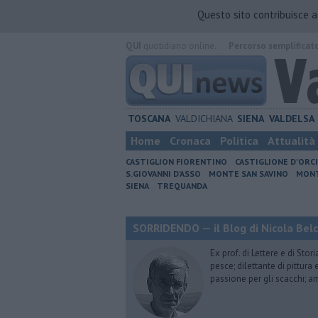
Questo sito contribuisce 
QUI
quotidiano online.
Percorso semplificat
TOSCANA
VALDICHIANA
SIENA
VALDELSA
Home
Cronaca
Politica
Attualità
CASTIGLION FIORENTINO
CASTIGLIONE D'ORC
S.GIOVANNI D'ASSO
MONTE SAN SAVINO
MONT
SIENA
TREQUANDA
SORRIDENDO — il Blog di Nicola Belc
Ex prof. di Lettere e di Sto
pesce; dilettante di pittura
passione per gli scacchi; a