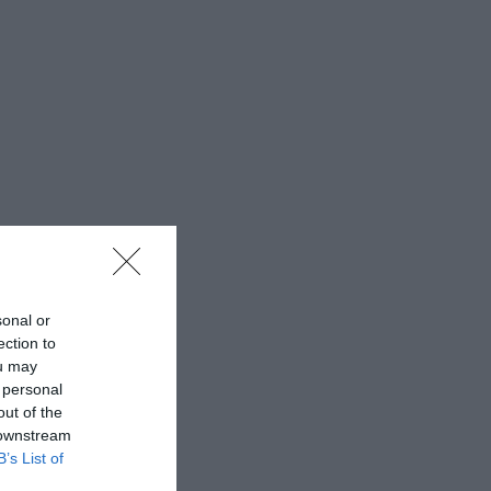
sonal or
ection to
ou may
 personal
out of the
 downstream
B’s List of