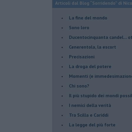
Articoli dal Blog “Sorridendo” di Nic
La fine del mondo
Sono loro
Ducentocinquanta candel... ot
Cenerentola, la escort
Precisazioni
La droga del potere
Momenti (e immedesimazion
Chi sono?
Il più stupido dei mondi possib
I nemici della verità
Tra Scilla e Cariddi
La legge del più forte