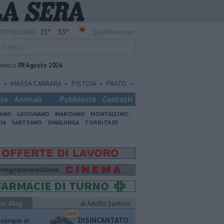
23°
35°
EPULCIANO
QuiNews.net
enica
09 Agosto 2026
O
MASSA CARRARA
PISTOIA
PRATO
ste
Animali
Pubblicità
Contatti
IANO
LUCIGNANO
MARCIANO
MONTALCINO-
IA
SARTEANO
SINALUNGA
TORRITA DI
ui Blog
di Adolfo Santoro
DISINCANTATO
esempio di