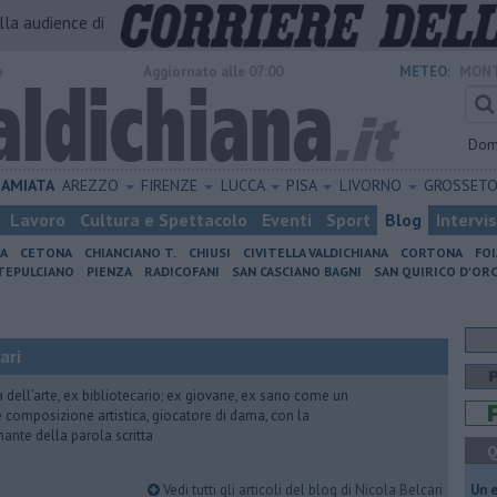
alla audience di
o
Aggiornato alle 07:00
METEO:
MONT
Dom
AMIATA
AREZZO
FIRENZE
LUCCA
PISA
LIVORNO
GROSSET
Lavoro
Cultura e Spettacolo
Eventi
Sport
Blog
Intervi
IA
CETONA
CHIANCIANO T.
CHIUSI
CIVITELLA VALDICHIANA
CORTONA
FO
EPULCIANO
PIENZA
RADICOFANI
SAN CASCIANO BAGNI
SAN QUIRICO D'ORC
ari
ria dell’arte, ex bibliotecario; ex giovane, ex sano come un
 e composizione artistica, giocatore di dama, con la
mante della parola scritta
Q
Vedi tutti gli articoli del blog di Nicola Belcari
​Un 