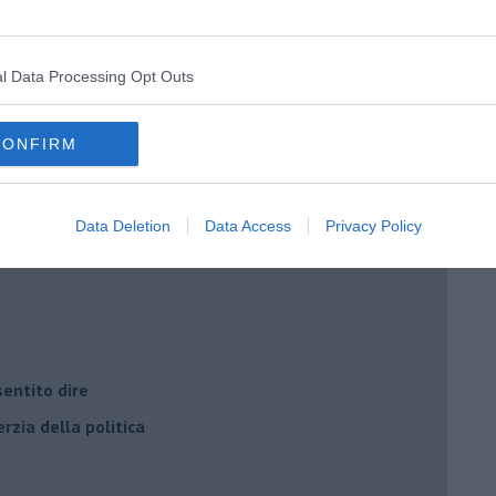
l Data Processing Opt Outs
i potere
CONFIRM
Data Deletion
Data Access
Privacy Policy
entito dire
rzia della politica