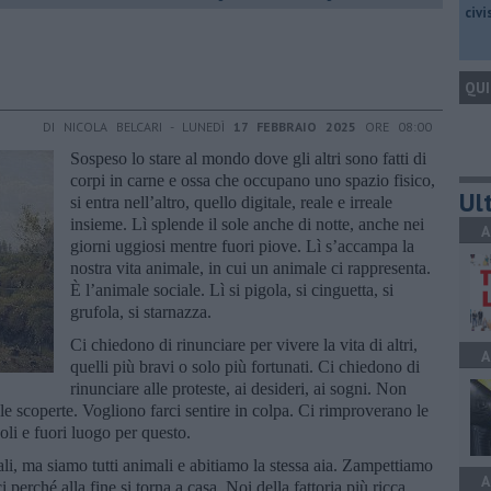
civ
QUI
DI NICOLA BELCARI - LUNEDÌ
17 FEBBRAIO 2025
ORE 08:00
Sospeso lo stare al mondo dove gli altri sono fatti di
corpi in carne e ossa che occupano uno spazio fisico,
Ult
si entra nell’altro, quello digitale, reale e irreale
insieme. Lì splende il sole anche di notte, anche nei
A
giorni uggiosi mentre fuori piove. Lì s’accampa la
nostra vita animale, in cui un animale ci rappresenta.
È l’animale sociale. Lì si pigola, si cinguetta, si
grufola, si starnazza.
Ci chiedono di rinunciare per vivere la vita di altri,
A
quelli più bravi o solo più fortunati. Ci chiedono di
rinunciare alle proteste, ai desideri, ai sogni. Non
e scoperte. Vogliono farci sentire in colpa. Ci rimproverano le
coli e fuori luogo per questo.
ali, ma siamo tutti animali e abitiamo la stessa aia. Zampettiamo
A
i perché alla fine si torna a casa. Noi della fattoria più ricca