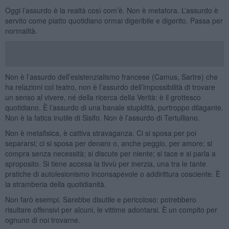
Oggi l’assurdo è la realtà così com’è. Non è metafora. L’assurdo è
servito come piatto quotidiano ormai digeribile e digerito. Passa per
normalità.
Non è l’assurdo dell’esistenzialismo francese (Camus, Sartre) che
ha relazioni col teatro, non è l’assurdo dell’impossibilità di trovare
un senso al vivere, né della ricerca della Verità: è il grottesco
quotidiano. È l’assurdo di una banale stupidità, purtroppo dilagante.
Non è la fatica inutile di Sisifo. Non è l’assurdo di Tertulliano.
Non è metafisica, è cattiva stravaganza. Ci si sposa per poi
separarsi; ci si sposa per denaro o, anche peggio, per amore; si
compra senza necessità; si discute per niente; si tace e si parla a
sproposito. Si tiene accesa la tivvù per inerzia, una tra le tante
pratiche di autolesionismo inconsapevole o addirittura cosciente. È
la stramberia della quotidianità.
Non farò esempi. Sarebbe disutile e pericoloso: potrebbero
risultare offensivi per alcuni, le vittime adontarsi. È un compito per
ognuno di noi trovarne.