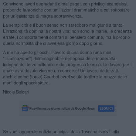
Convivono lavori degradanti o mal pagati con privilegi scandalosi,
prebende faraoniche con umiliazioni drammatiche a cui sottostare
per un’esistenza di magra sopravvivenza.
La semplicità e il buon senso non sarebbero mai giunti a tanto.
L’irrazionalità domina la nostra vita: non sono le manie, le credenze
errate, i comportamenti contrari al pensiero comune, ma è proprio
quella normalità che ci avvelena giorno dopo giorno.
A me ha aperto gli occhi il lavoro di una donna (una mini
“illuminazione”): inimmaginabile nell’epoca della modernità,
indegno del terzo millennio e del progresso tecnico. Un lavoro per il
quale avrà dovuto vincere un concorso! Un lavoro da forzati:
anch’io come (forse) Courbet avrei voluto togliere la mazza dalle
mani degli spaccapietre.
Nicola Belcari
Se vuoi leggere le notizie principali della Toscana iscriviti alla