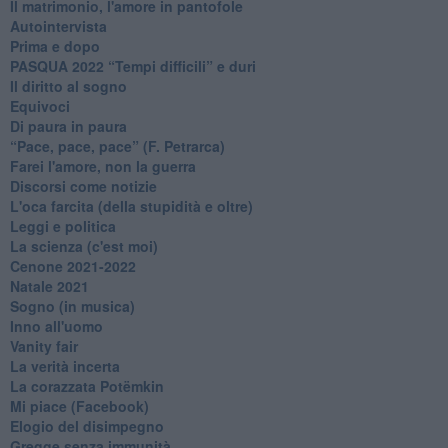
Il matrimonio, l'amore in pantofole
Autointervista
Prima e dopo
​PASQUA 2022 “Tempi difficili” e duri
Il diritto al sogno
Equivoci
Di paura in paura
​“Pace, pace, pace” (F. Petrarca)
Farei l'amore, non la guerra
Discorsi come notizie
L'oca farcita (della stupidità e oltre)
Leggi e politica
La scienza (c'est moi)
Cenone 2021-2022
Natale 2021
Sogno (in musica)
Inno all'uomo
Vanity fair
La verità incerta
La corazzata Potëmkin
Mi piace (Facebook)
Elogio del disimpegno
Gregge senza immunità