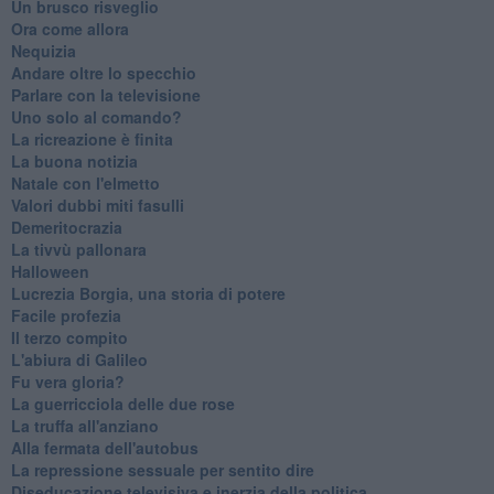
Un brusco risveglio
Ora come allora
Nequizia
Andare oltre lo specchio
Parlare con la televisione
Uno solo al comando?
La ricreazione è finita
La buona notizia
Natale con l'elmetto
Valori dubbi miti fasulli
Demeritocrazia
La tivvù pallonara
Halloween
​Lucrezia Borgia, una storia di potere
Facile profezia
Il terzo compito
L'abiura di Galileo
Fu vera gloria?
La guerricciola delle due rose
La truffa all'anziano
Alla fermata dell'autobus
La repressione sessuale per sentito dire
Diseducazione televisiva e inerzia della politica