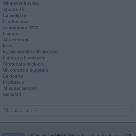
Whatever it takes
Ancora TV
La bellezza
L’Influencer
​Capodanno 2222
Il ceppo
Alla rotatoria
In tv
Io, mia moglie e il virologo
Il diritto e il rovescio
Sfortunato al gioco...
Un concetto superato
La dedica
In pizzeria
Al supermercato
Semafori
Editore Toscana Media Channel srl - Via Dei Martelli, 8 - 50129