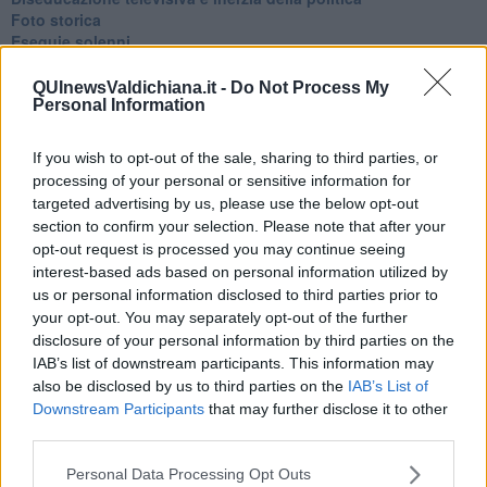
Foto storica
Esequie solenni
Nostalgia del sangue blu
Teste calde
QUInewsValdichiana.it -
Do Not Process My
Personal Information
Non avere e non essere
Armiamoci e... avviatevi
Da Capodanno a Carnevale
If you wish to opt-out of the sale, sharing to third parties, or
Schizzi di fango
processing of your personal or sensitive information for
Sor-riso amaro
targeted advertising by us, please use the below opt-out
Fine anno al ristorante
section to confirm your selection. Please note that after your
La festa di Capodanno
opt-out request is processed you may continue seeing
Natale 2024
interest-based ads based on personal information utilized by
Re e regnanti
us or personal information disclosed to third parties prior to
A noi interessa il dito non la luna
your opt-out. You may separately opt-out of the further
Come rubare allo stato e vivere felici
disclosure of your personal information by third parties on the
Una performance
IAB’s list of downstream participants. This information may
Il compagno
also be disclosed by us to third parties on the
IAB’s List of
​Io (allo specchio)
Downstream Participants
that may further disclose it to other
Tramonto
Passato, presente, futuro
third parties.
La virtù del non fare
Il giorno dei saldi
Personal Data Processing Opt Outs