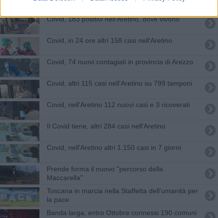
Covid, 183 positivi nell'Aretino, dove vivono
Covid, in 24 ore altri 158 casi nell'Aretino
Covid, 74 nuovi contagiati in provincia di Arezzo
Covid, altri 115 casi nell'Aretino su 799 tamponi
Covid, nell'Aretino 112 nuovi casi e 3 ricoverati
Il Covid tiene, altri 284 casi nell'Aretino
Covid, nell'Aretino altri 1.150 casi in 7 giorni
Prende forma il nuovo "percorso della
Maccarella"
Toscana in marcia nella Staffetta dell'umanità per
la pace
Banda larga, entro Ottobre connessi 190 comuni