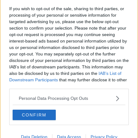
Covid, nell'Aretino altri 107 casi e 90 guariti
If you wish to opt-out of the sale, sharing to third parties, or
​Benzina, gasolio, gpl, ecco dove risparmiare
processing of your personal or sensitive information for
targeted advertising by us, please use the below opt-out
section to confirm your selection. Please note that after your
Covid, altri 220 casi e rianimazione resta a zero
opt-out request is processed you may continue seeing
interest-based ads based on personal information utilized by
Covid, nell'Aretino altri 178 casi, morto un uomo
us or personal information disclosed to third parties prior to
your opt-out. You may separately opt-out of the further
Covid, 197 nuovi casi in provincia di Arezzo
disclosure of your personal information by third parties on the
IAB’s list of downstream participants. This information may
Covid, in provincia di Arezzo altri 190 positivi
also be disclosed by us to third parties on the
IAB’s List of
Downstream Participants
that may further disclose it to other
Covid, 93 nuovi casi in provincia di Arezzo
third parties.
Covid, 107 nuovi casi in provincia di Arezzo
Personal Data Processing Opt Outs
Covid nell'Aretino: 41 nuovi casi e 19 guariti
CONFIRM
Covid, 443 nuovi casi nei Comuni aretini
Covid, nell'Aretino 183 nuovi positivi
Data Deletion
Data Access
Privacy Policy