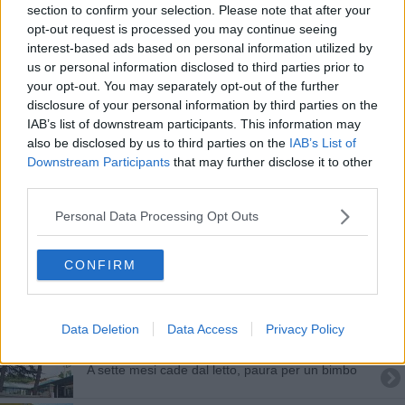
section to confirm your selection. Please note that after your
Bimba morta, dolore per l'ultimo saluto
opt-out request is processed you may continue seeing
interest-based ads based on personal information utilized by
Ragazzino cade da minimoto, d'urgenza al Meyer
us or personal information disclosed to third parties prior to
your opt-out. You may separately opt-out of the further
La musicoterapia sbarca in Valdichiana
disclosure of your personal information by third parties on the
IAB’s list of downstream participants. This information may
Cade in piscina, paura per un bambino di tre anni
also be disclosed by us to third parties on the
IAB’s List of
Downstream Participants
that may further disclose it to other
Triangolare di beneficienza per il Meyer
third parties.
“Talenti sotto l’albero”, eccellenze del teritorio
Personal Data Processing Opt Outs
Bimba morta, funerali rinviati: chiesta l'autopsia
CONFIRM
Intervento odontoiatrico su neonato di 20 giorni
Data Deletion
Data Access
Privacy Policy
Tre feriti nello scontro fra auto, due sono minori
A sette mesi cade dal letto, paura per un bimbo