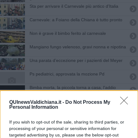
Sta per arrivare il Carnevale più antico d'Italia
Carnevale: a Foiano della Chiana è tutto pronto
Non è grave il bimbo ferito al carnevale
Mangiano fungo velenoso, gravi nonna e nipotina
Una parata d’eccezione per i pazienti del Meyer
Ps pediatrici, approvata la mozione Pd
Bimba morta, la piccola torna a casa, l'addio
Asta benefica tra arte e vino
QUInewsValdichiana.it -
Do Not Process My
Personal Information
Verso il gran finale per il Festival di Pasqua
If you wish to opt-out of the sale, sharing to third parties, or
Ragazzino gravissimo nell'incidente in
processing of your personal or sensitive information for
monopattino
targeted advertising by us, please use the below opt-out