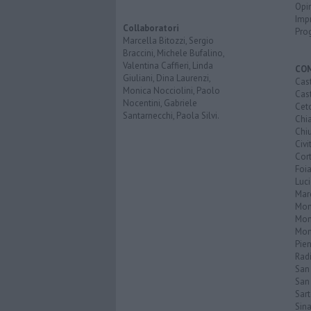
Opi
Imp
Collaboratori
Pro
Marcella Bitozzi, Sergio
Braccini, Michele Bufalino,
Valentina Caffieri, Linda
CO
Giuliani, Dina Laurenzi,
Cast
Monica Nocciolini, Paolo
Cast
Nocentini, Gabriele
Cet
Santarnecchi, Paola Silvi.
Chi
Chiu
Civi
Cor
Foi
Luc
Mar
Mon
Mon
Mon
Pie
Rad
San
San 
Sar
Sin