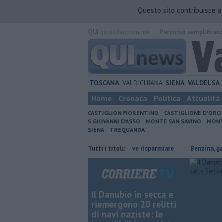
Questo sito contribuisce 
QUI
quotidiano online.
Percorso semplificat
TOSCANA
VALDICHIANA
SIENA
VALDELSA
Home
Cronaca
Politica
Attualità
CASTIGLION FIORENTINO
CASTIGLIONE D'ORC
S.GIOVANNI D'ASSO
MONTE SAN SAVINO
MONT
SIENA
TREQUANDA
zo
​Benzina, gasolio, gpl, ecco dove risparmiare
Tutti i titoli:
​Benzina, gasolio, gp
Il Danubio in secca e
riemergono 20 relitti
di navi naziste: le