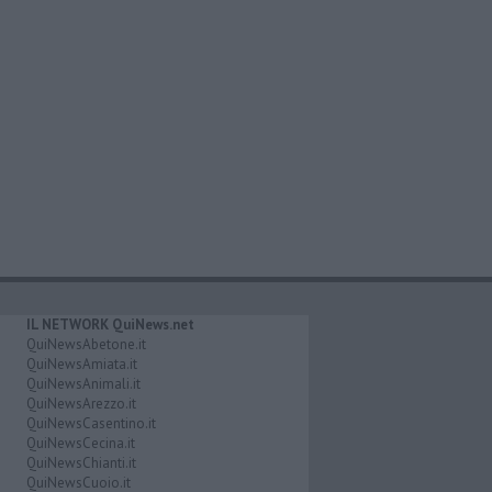
IL NETWORK QuiNews.net
QuiNewsAbetone.it
QuiNewsAmiata.it
QuiNewsAnimali.it
QuiNewsArezzo.it
QuiNewsCasentino.it
QuiNewsCecina.it
QuiNewsChianti.it
QuiNewsCuoio.it