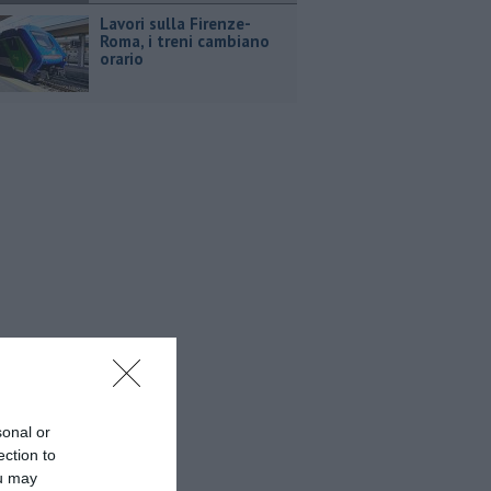
Lavori sulla Firenze-
Roma, i treni cambiano
orario
sonal or
ection to
ou may