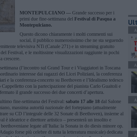
MONTEPULCIANO —
Grande successo per i
primi due fine-settimana del
Festival di Pasqua a
Ult
Montepulciano.
A
Questo dicono chiaramente i molti commenti sui
social, il pubblico numerosissimo che ne sta seguendo
emittente televisiva NTi (Canale 271) e in streaming gratuito
el Festival, e le moltissime visualizzazioni raggiunte in pochi
a crescere.
A
settimana (l’incontro sul Grand Tour e i Viaggiatori in Toscana
rdinario interesse dai ragazzi dei Licei Poliziani, la conferenza
ari e la conferenza-concerto su Beethoven e l’Idealismo tedesco
Cappelletto con la partecipazione del pianista Carlo Guaitoli e
rmato il grande successo dei due concerti d’apertura.
A
ultimo fine-settimana del Festival:
sabato 17 alle 18
dal Salone
ano, massima autorità nazionale del fortepiano (attualmente
trare su CD l’integrale delle 32 Sonate di Beethoven), insieme al
 è ideatrice e direttore artistico – presenterà un insolito e
eethoveniane legate all’Italia: la Sonata in do diesis minore op.
Adagio forse più celebre di tutta la letteratura musicale) dedicata
A