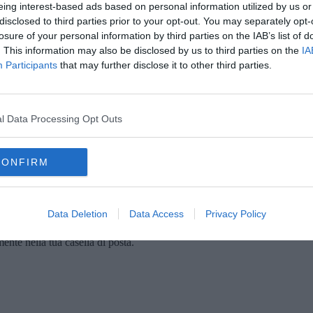
o-2021
oppure sul sito del Festival (
www.festivaldipasqua.it
).
eing interest-based ads based on personal information utilized by us or
disclosed to third parties prior to your opt-out. You may separately opt-
t’anno del sostegno del Comune di Montepulciano, al quale si
losure of your personal information by third parties on the IAB’s list of
ti e il sostegno della Regione Toscana, del Comune di Cortona e
. This information may also be disclosed by us to third parties on the
IA
ioni con Fondazione Cantiere Internazionale d’Arte,
Participants
that may further disclose it to other third parties.
ellende Kunst, Cantina Contucci, Biblioteca Archivio Piero
national Fellowship of Old and Rare Books, Società
esty International Italia.
l Data Processing Opt Outs
oni su
www.festivaldipasqua.it
e su
CONFIRM
Data Deletion
Data Access
Privacy Policy
oscana iscriviti alla
Newsletter QUInews - ToscanaMedia.
amente nella tua casella di posta.