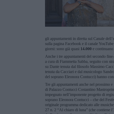
gli appuntamenti in diretta sul Canale dell’
sulla pagina Facebook e il canale YouTube d
giorni: sono già quasi
14.000
e continuano 
Anche i tre appuntamenti del secondo fine-
a cura di Fiammetta Sabba, seguito con strao
su Dante tenuta dal filosofo Massimo Cacci
tenuta da Cacciari e dal musicologo Sandro 
del soprano Eleonora Contucci) hanno confe
Tre gli appuntamenti anche nel prossimo e 
di Palazzo Contucci Costantino Mastroprimi
impegnato nell’imponente progetto di regis
soprano Eleonora Contucci – che del Festival
originale programma dedicato alle musiche b
27 n. 2 “Al chiaro di luna” (che contiene l’