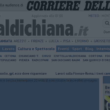
alla audience di
o
Aggiornato alle 07:00
METEO:
MONT
Dom
AMIATA
AREZZO
FIRENZE
LUCCA
PISA
LIVORNO
GROSSET
Lavoro
Cultura e Spettacolo
Eventi
Sport
Blog
Intervi
IA
CETONA
CHIANCIANO T.
CHIUSI
CIVITELLA VALDICHIANA
CORTONA
FO
EPULCIANO
PIENZA
RADICOFANI
SAN CASCIANO BAGNI
SAN QUIRICO D'ORC
l, ecco dove risparmiare
Lavori sulla Firenze-Roma, i treni cambiano ora
​B
ri