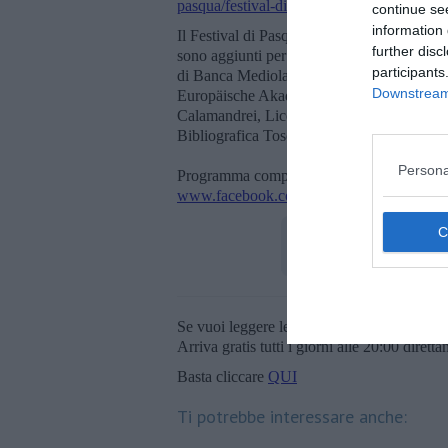
pasqua/festival-di-pasqua-a-montepulcian
continue se
information 
Il Festival di Pasqua si avvale anche ques
further disc
sono aggiunti per la prima volta i contribu
participants
di Banca Mediolanum, oltre alle collaboraz
Downstream 
Europäische Akademie fur Musik und Darst
Calamandrei, Licei Poliziani, Rotary Inter
Bibliografica Toscana, Palazzo Carletti, Amn
Persona
Programma completo e maggiori informazi
www.facebook.com/festivaldipasqua
Se vuoi leggere le notizie principali della T
Arriva gratis tutti i giorni alle 20:00 dirett
Basta cliccare
QUI
Ti potrebbe interessare anche: