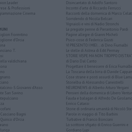
nion Leader
Disincantato di Adolfo Santoro
rese & Professioni
Incontri d'arte di Riccardo Ferrucci
grammazione Cinema
Racconti della domenica di Marco Celat
Sorridendo di Nicola Belcari
Vignaioli e vini di Nadio Stronchi
MUNI
Le pregiate penne di Pierantonio Pardi
iglion Fiorentino
Pagine allegre di Gianni Micheli
iglione d'Orcia
Psico-cose di Federica Giusti
ona
VI PRESENTO I MIEI... di Dino Fiumalbi
anciano T.
Le stelle di Astrea di Edit Permay
si
STORIE VISPE MA NON TROPPO DISTR
tella valdichiana
di Dario Dal Canto
tona
Progettare il benessere di Erica Fiumalbi
ano
La Toscana della birra di Davide Cappan
ignano
Cose strane e posti assurdi di Blue Lam
ciano
Storielba di Alessandro Canestrelli
talcino-S.Giovanni d'Asso
NEURONEWS di Alberto Arturo Vergani
te San Savino
Pensieri della domenica di Libero Ventur
tepulciano
Fauda e balagan di Alfredo De Girolam
nza
Enrico Catassi
icofani
Storie di ordinaria umanità di Nicolò Ste
 Casciano Bagni
Parole in viaggio di Tito Barbini
Quirico d'Orcia
Turbative di Franco Bonciani
teano
Lo scrittore sfigato di Enrico Guerrini e
alunga
Gordiano Lupi