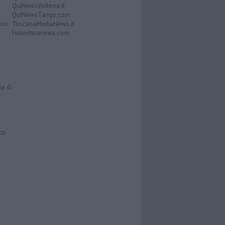
QuiNewsVolterra.it
QuiNewsTango.com
Don
ToscanaMediaNews.it
Fiorentinanews.com
le di
zzi