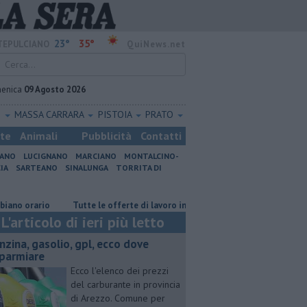
23°
35°
EPULCIANO
QuiNews.net
enica
09 Agosto 2026
O
MASSA CARRARA
PISTOIA
PRATO
ste
Animali
Pubblicità
Contatti
IANO
LUCIGNANO
MARCIANO
MONTALCINO-
IA
SARTEANO
SINALUNGA
TORRITA DI
rio
​Tutte le offerte di lavoro in provincia di Arezzo
​Benzina, gaso
L'articolo di ieri più letto
enzina, gasolio, gpl, ecco dove
sparmiare
Ecco l'elenco dei prezzi
del carburante in provincia
di Arezzo. Comune per