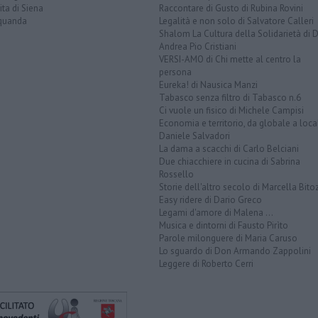
ita di Siena
Raccontare di Gusto di Rubina Rovini
quanda
Legalità e non solo di Salvatore Calleri
Shalom La Cultura della Solidarietà di 
Andrea Pio Cristiani
VERSI-AMO di Chi mette al centro la
persona
Eureka! di Nausica Manzi
Tabasco senza filtro di Tabasco n.6
Ci vuole un fisico di Michele Campisi
Economia e territorio, da globale a loca
Daniele Salvadori
La dama a scacchi di Carlo Belciani
Due chiacchiere in cucina di Sabrina
Rossello
Storie dell'altro secolo di Marcella Bito
Easy ridere di Dario Greco
Legami d'amore di Malena ...
Musica e dintorni di Fausto Pirìto
Parole milonguere di Maria Caruso
Lo sguardo di Don Armando Zappolini
Leggere di Roberto Cerri