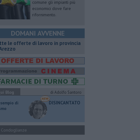
comune gli impianti più
economici dove fare
rifornimento.
DOMANI AVVENNE
utte le offerte di lavoro in provincia
 Arezzo
ui Blog
di Adolfo Santoro
DISINCANTATO
esempio di
ismo
Condoglianze