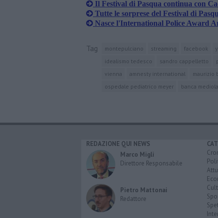
Il Festival di Pasqua continua con Ca
Tutte le sorprese del Festival di Pasq
Nasce l'International Police Award Ar
Tag
montepulciano
streaming
facebook
idealismo tedesco
sandro cappelletto
vienna
amnesty international
maurizio 
ospedale pediatrico meyer
banca mediol
REDAZIONE QUI NEWS
CAT
Cro
Marco Migli
Poli
Direttore Responsabile
Attu
Eco
Cult
Pietro Mattonai
Spo
Redattore
Spet
Inte