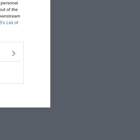
 personal
out of the
 downstream
B’s List of