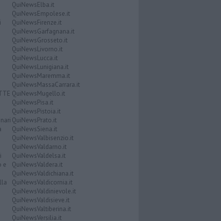
QuiNewsElba.it
QuiNewsEmpolese.it
i
QuiNewsFirenze.it
QuiNewsGarfagnana.it
QuiNewsGrosseto.it
QuiNewsLivorno.it
QuiNewsLucca.it
QuiNewsLunigiana.it
QuiNewsMaremma.it
QuiNewsMassaCarrara.it
ATTE
QuiNewsMugello.it
QuiNewsPisa.it
QuiNewsPistoia.it
nari
QuiNewsPrato.it
a
QuiNewsSiena.it
QuiNewsValbisenzio.it
QuiNewsValdarno.it
i
QuiNewsValdelsa.it
o e
QuiNewsValdera.it
QuiNewsValdichiana.it
lla
QuiNewsValdicornia.it
QuiNewsValdinievole.it
QuiNewsValdisieve.it
QuiNewsValtiberina.it
QuiNewsVersilia.it