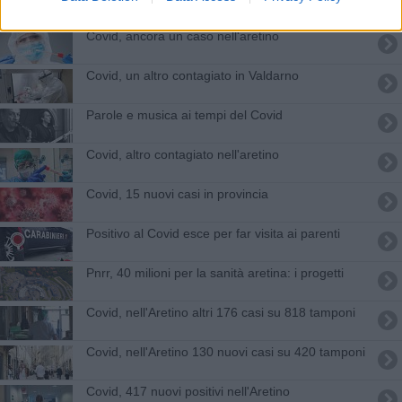
Covid, ancora un caso nell'aretino
Covid, un altro contagiato in Valdarno
​Parole e musica ai tempi del Covid
Covid, altro contagiato nell'aretino
Covid, 15 nuovi casi in provincia
Positivo al Covid esce per far visita ai parenti
Pnrr, 40 milioni per la sanità aretina: i progetti
Covid, nell'Aretino altri 176 casi su 818 tamponi
Covid, nell'Aretino 130 nuovi casi su 420 tamponi
Covid, 417 nuovi positivi nell'Aretino