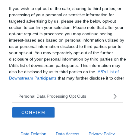
Mencaglia ai vertici nazionali per la cura
dell'infertilità
If you wish to opt-out of the sale, sharing to third parties, or
Pnrr e strutture sanitarie aretine, ecco le novità
processing of your personal or sensitive information for
targeted advertising by us, please use the below opt-out
section to confirm your selection. Please note that after your
Covid, altri 612 aretini contagiati e 1 decesso
opt-out request is processed you may continue seeing
interest-based ads based on personal information utilized by
Incendio in cucina, uomo trovato privo di sensi
us or personal information disclosed to third parties prior to
your opt-out. You may separately opt-out of the further
Covid, 518 nuovi casi nell'Aretino, ecco dove
disclosure of your personal information by third parties on the
IAB’s list of downstream participants. This information may
Covid, altri 241 casi nell'Aretino, più ricoverati
also be disclosed by us to third parties on the
IAB’s List of
Downstream Participants
that may further disclose it to other
Covid, altri 372 casi nell'Aretino in 24 ore
third parties.
Pile apparecchi acustici, niente consegna a casa
Personal Data Processing Opt Outs
Tre incidenti sull'A1, code e feriti, uno è
CONFIRM
gravissimo
Protesi a ginocchio, nuovi sviluppi con robotica
Data Deletion
Data Access
Privacy Policy
Usl, gli orari degli uffici durante le feste