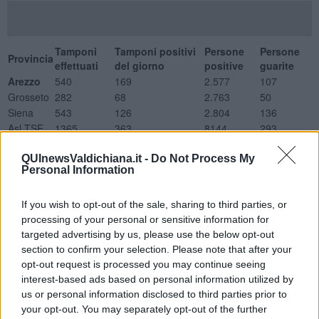
Tamponi
Tamponi positivi
Persone
Persone
Provincia
effettuati
del giorno
positive
guarite
Arezzo
540
169
2.577
107
Grosseto
282
68
2.763
50
Siena
543
126
2.804
136
Asl TSE
1365
363
8144
293
Nuovi positivi per classi d'età
QUInewsValdichiana.it -
Do Not Process My
Provincia
0-18
19-34
35-49
50-64
65-79
Over 80
Non disponibile
Personal Information
Arezzo
12
27
36
46
28
15
5
Grosseto
7
11
13
14
11
11
1
If you wish to opt-out of the sale, sharing to third parties, or
Siena
18
19
26
29
17
14
3
processing of your personal or sensitive information for
ASL TSE
37
57
75
89
56
40
9
targeted advertising by us, please use the below opt-out
Ricoveri con sintomatologia Covid
section to confirm your selection. Please note that after your
Totale Posti letto occupati
opt-out request is processed you may continue seeing
Degenza Covid San Donato Arezzo
7
interest-based ads based on personal information utilized by
us or personal information disclosed to third parties prior to
TI San Donato Arezzo
3
your opt-out. You may separately opt-out of the further
Degenza Covid Misericordia Grosseto
24