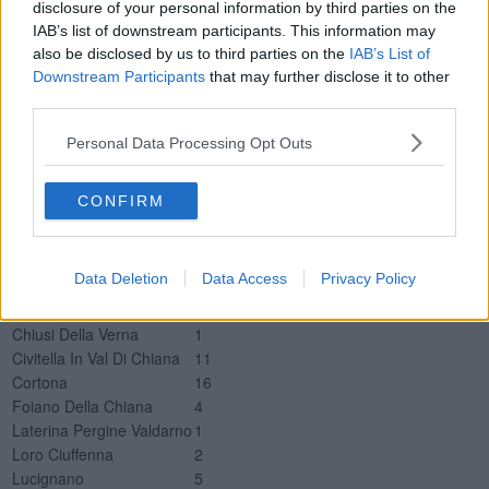
disclosure of your personal information by third parties on the
TI Misericordia Grosseto
2
IAB’s list of downstream participants. This information may
Nuovi positivi per Comune della provincia di Arezzo
also be disclosed by us to third parties on the
IAB’s List of
Comune
Tamponi positivi
Downstream Participants
that may further disclose it to other
Anghiari
1
third parties.
Arezzo
55
Bibbiena
7
Personal Data Processing Opt Outs
Bucine
3
Capolona
5
CONFIRM
Castel Focognano
1
Castel San Niccolò
2
Castiglion Fiorentino
11
Data Deletion
Data Access
Privacy Policy
Cavriglia
2
Chitignano
1
Chiusi Della Verna
1
Civitella In Val Di Chiana
11
Cortona
16
Foiano Della Chiana
4
Laterina Pergine Valdarno
1
Loro Ciuffenna
2
Lucignano
5