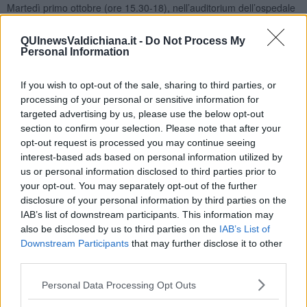
Martedì primo ottobre (ore 15.30-18), nell’auditorium dell’ospedale
di Nottola si terrà un convengo su alcune tematiche sempre attuali:
Alimentazione in gravidanza (di Gloria Turi, dietista dell’Ausl
QUInewsValdichiana.it -
Do Not Process My
Toscana sud est); Quale divezzamento? Linee guida Oms e non
Personal Information
solo (di Francesco Storelli, pediatra di libera scelta di Chiusi); La
banca del latte. L’importanza di donare, tema che sarà affrontato da
If you wish to opt-out of the sale, sharing to third parties, or
un operatore della banca del latte della Sud Est.
processing of your personal or sensitive information for
Mercoledì 2 ottobre, alle 12.30, nell’Auditorium dell’ospedale di
targeted advertising by us, please use the below opt-out
Campostaggia si terrà "Insieme ai bimbi e per i bimbi”: in questa
section to confirm your selection. Please note that after your
occasione saranno donati al reparto di Pediatria-Neonatologia
opt-out request is processed you may continue seeing
strumenti di lavoro fondamentali per un'assistenza sempre più
qualificata ai piccoli pazienti della Valdelsa e non solo. La
interest-based ads based on personal information utilized by
donazione è della Fisar Siena Valdelsa e dell’associazione
us or personal information disclosed to third parties prior to
Commercianti Via Maestra.
your opt-out. You may separately opt-out of the further
disclosure of your personal information by third parties on the
Giovedì 3 ottobre, sempre nell’Auditorium dell’ospedale di Nottola
IAB’s list of downstream participants. This information may
(ore 9-12) si parlerà di: Il potere dei genitori a cura dello psicologo
also be disclosed by us to third parties on the
IAB’s List of
Francesco Ricci della Sud Est; Famiglia e Allattamento (interverrà
Downstream Participants
that may further disclose it to other
la pediatra della Sud Est Valentina Canocchi).
third parties.
Sabato 5 ottobre, alle ore 10, negli spazi del Valdichiana outlet
Personal Data Processing Opt Outs
Village si terrà, invece un flash mob. Sono previsti anche: letture