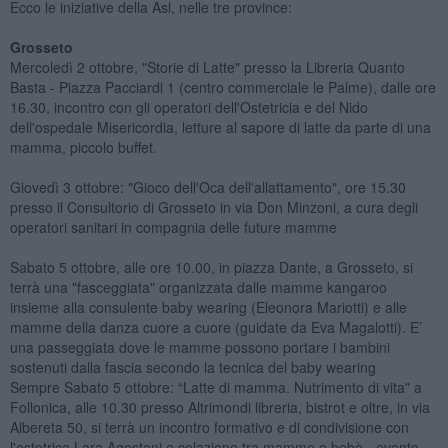
Ecco le iniziative della Asl, nelle tre province:
Grosseto
Mercoledì 2 ottobre, "Storie di Latte" presso la Libreria Quanto
Basta - Piazza Pacciardi 1 (centro commerciale le Palme), dalle ore
16.30, incontro con gli operatori dell'Ostetricia e del Nido
dell'ospedale Misericordia, letture al sapore di latte da parte di una
mamma, piccolo buffet.
Giovedì 3 ottobre: "Gioco dell'Oca dell'allattamento", ore 15.30
presso il Consultorio di Grosseto in via Don Minzoni, a cura degli
operatori sanitari in compagnia delle future mamme
Sabato 5 ottobre, alle ore 10.00, in piazza Dante, a Grosseto, si
terrà una "fasceggiata" organizzata dalle mamme kangaroo
insieme alla consulente baby wearing (Eleonora Mariotti) e alle
mamme della danza cuore a cuore (guidate da Eva Magalotti). E’
una passeggiata dove le mamme possono portare i bambini
sostenuti dalla fascia secondo la tecnica del baby wearing
Sempre Sabato 5 ottobre: “Latte di mamma. Nutrimento di vita" a
Follonica, alle 10.30 presso Altrimondi libreria, bistrot e oltre, in via
Albereta 50, si terrà un incontro formativo e di condivisione con
l'ostetrica Lara Agostoni e colazione tra mamme e bebè - evento