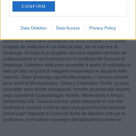
interattive in collaborazione con la Biblioteca di Sinalunga e Nati per
Leggere; il laboratorio creativo “Creare un doudou” in
CONFIRM
collaborazione con la bottega di Pienza “Ricreare”; un
intrattenimento a cura di “Clown Le Coccinelle” di Chianciano
Terme e la mostra fotografica “Allattiamo insieme”.
Data Deletion
Data Access
Privacy Policy
Il 17 settembre scorso è nata l’Associazione delle Mamme Peer
Mamme in Valdichiana presieduta da Silvia Pompilio, il cui primo
progetto da realizzare è “un baby pit stop” per le mamme di
Sinalunga. Si tratta di un progetto che sarà ospitato nei locali del
poliambulatorio di via Guerrazzi con il contributo del Comune di
Sinalunga. L’obiettivo delle peer counsellor è quello di realizzare un
baby pit stop nei punti di maggiore frequentazione da parte delle
mamme. Dopo Sinalunga capofila del progetto, i Comuni coinvolti
sono quelli di Montepulciano, Chiusi e Chianciano Terme. Le peer
counsellor sono donne consapevoli, formate da personale esperto
negli ospedali di Campostaggia, Nottola, Montevarchi e Arezzo
dell’Azienda USL Toscana sud est, parte integrante di una rete
destinata a crescere e che fa capo al programma internazionale
Unicef sugli “Ospedali & Comunità Amici dei Bambini uniti per la
protezione, promozione e sostegno dell’allattamento materno”.