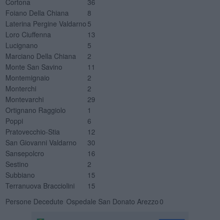
Cortona
36
Foiano Della Chiana
8
Laterina Pergine Valdarno
5
Loro Ciuffenna
13
Lucignano
5
Marciano Della Chiana
2
Monte San Savino
11
Montemignaio
2
Monterchi
2
Montevarchi
29
Ortignano Raggiolo
1
Poppi
6
Pratovecchio-Stia
12
San Giovanni Valdarno
30
Sansepolcro
16
Sestino
2
Subbiano
15
Terranuova Bracciolini
15
Persone Decedute
Ospedale San Donato Arezzo
0