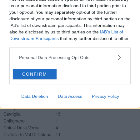
TI Misericordia Grosseto
3
us or personal information disclosed to third parties prior to
your opt-out. You may separately opt-out of the further
Nuovi positivi per Comune della provincia di Arezzo
disclosure of your personal information by third parties on the
Comune
Tamponi positivi
IAB’s list of downstream participants. This information may
Anghiari
9
also be disclosed by us to third parties on the
IAB’s List of
Arezzo
114
Downstream Participants
that may further disclose it to other
Badia Tedalda
1
third parties.
Bibbiena
13
Personal Data Processing Opt Outs
Bucine
18
Capolona
11
Caprese Michelangelo
3
CONFIRM
Castel Focognano
4
Castel San Niccolò
4
Castelfranco Piandiscò
10
Data Deletion
Data Access
Privacy Policy
Castiglion Fibocchi
1
Castiglion Fiorentino
13
Cavriglia
15
Chitignano
1
Chiusi Della Verna
4
Civitella In Val Di Chiana
11