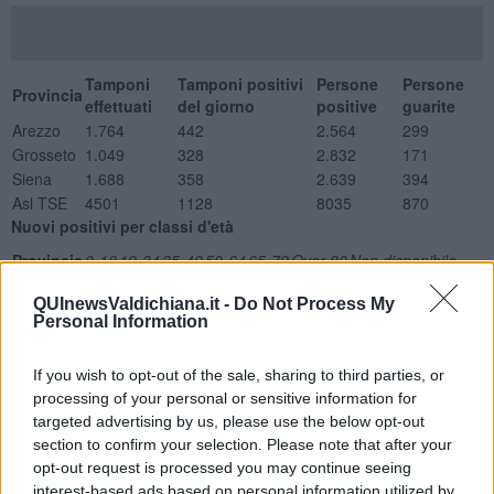
Tamponi
Tamponi positivi
Persone
Persone
Provincia
effettuati
del giorno
positive
guarite
Arezzo
1.764
442
2.564
299
Grosseto
1.049
328
2.832
171
Siena
1.688
358
2.639
394
Asl TSE
4501
1128
8035
870
Nuovi positivi per classi d'età
Provincia
0-18
19-34
35-49
50-64
65-79
Over 80
Non disponibile
Arezzo
43
60
81
103
94
32
29
QUInewsValdichiana.it -
Do Not Process My
Grosseto
23
55
61
89
68
29
3
Personal Information
Siena
29
53
60
95
60
47
14
ASL TSE
95
168
202
287
222
108
46
If you wish to opt-out of the sale, sharing to third parties, or
Ricoveri con sintomatologia Covid
processing of your personal or sensitive information for
Totale Posti letto occupati
targeted advertising by us, please use the below opt-out
Degenza Covid San Donato Arezzo
6
section to confirm your selection. Please note that after your
TI San Donato Arezzo
3
opt-out request is processed you may continue seeing
Degenza Covid Misericordia Grosseto
23
interest-based ads based on personal information utilized by