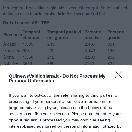
Per leggere il bollettino regionale invece
clicca qui.
Sotto i dati nel
dettaglio delle tabelle fornite dalla Asl Toscana Sud Est.
Dati di sintesi ASL TSE
Tamponi
Tamponi positivi
Persone
Persone
Provincia
effettuati
del giorno
positive
guarite
Arezzo
1.335
245
2.409
381
Grosseto
928
232
3.143
196
Siena
1.356
212
2.200
262
Asl TSE
3619
689
7752
839
Nuovi positivi per classi d'età
QUInewsValdichiana.it -
Do Not Process My
Provincia
0-18
19-34
35-49
50-64
65-79
Over 80
Non disponibile
Personal Information
Arezzo
20
34
48
48
68
16
11
Grosseto
20
33
31
69
55
20
4
If you wish to opt-out of the sale, sharing to third parties, or
Siena
25
23
39
50
48
14
13
processing of your personal or sensitive information for
ASL TSE
65
90
118
167
171
50
28
targeted advertising by us, please use the below opt-out
Ricoveri con sintomatologia Covid
section to confirm your selection. Please note that after your
Totale Posti letto occupati
opt-out request is processed you may continue seeing
Degenza Covid San Donato Arezzo
13
interest-based ads based on personal information utilized by