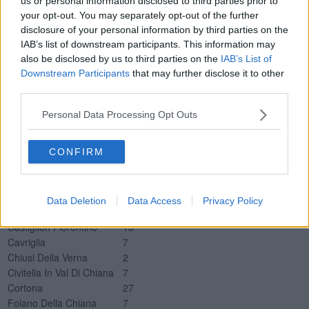
us or personal information disclosed to third parties prior to
TI San Donato Arezzo
4
your opt-out. You may separately opt-out of the further
Degenza Covid Misericordia Grosseto
22
disclosure of your personal information by third parties on the
TI Misericordia Grosseto
0
IAB’s list of downstream participants. This information may
Nuovi positivi per Comune della provincia di Arezzo
also be disclosed by us to third parties on the
IAB’s List of
Downstream Participants
that may further disclose it to other
Comune
Tamponi positivi
third parties.
Anghiari
3
Arezzo
63
Personal Data Processing Opt Outs
Bibbiena
8
Bucine
5
Caprese Michelangelo
2
CONFIRM
Castel Focognano
4
Castel San Niccolò
3
Castelfranco Piandiscò
8
Data Deletion
Data Access
Privacy Policy
Castiglion Fibocchi
1
Castiglion Fiorentino
13
Cavriglia
7
Chiusi Della Verna
2
Civitella In Val Di Chiana
7
Cortona
27
Foiano Della Chiana
7